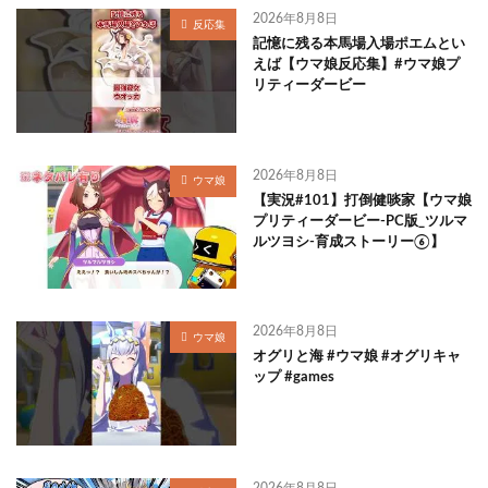
2026年8月8日
反応集
記憶に残る本馬場入場ポエムとい
えば【ウマ娘反応集】#ウマ娘プ
リティーダービー
2026年8月8日
ウマ娘
【実況#101】打倒健啖家【ウマ娘
プリティーダービー-PC版_ツルマ
ルツヨシ-育成ストーリー⑥】
2026年8月8日
ウマ娘
オグリと海 #ウマ娘 #オグリキャ
ップ #games
2026年8月8日