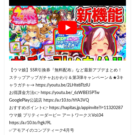
【ウマ娘】SSR引換券『無料配布』など最新アプデまとめ！
ステップアップガチャおかわり＆第3弾キャンペーン＆★3キ
ャラガチャ→ https://youtu.be/2LHtebTtzIU
お得課金方法👉 https://youtu.be/_6zWBEI5PTw
GooglePlay公認店 https://a.r10.to/hYA3VQ
おすすめポイント👉 https://hapitas.jp/appinvite?i=11320287
ウマ娘 プリティーダービー アートワークスVol.04
https://a.r10.to/hgkJ9L
✅アモアイのコンプティーク4月号