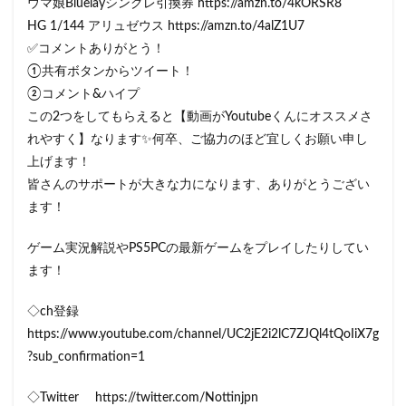
ウマ娘Bluelayシングレ引換券 https://amzn.to/4kORSR8
HG 1/144 アリュゼウス https://amzn.to/4alZ1U7
✅コメントありがとう！
①共有ボタンからツイート！
②コメント&ハイプ
この2つをしてもらえると【動画がYoutubeくんにオススメさ
れやすく】なります✨何卒、ご協力のほど宜しくお願い申し
上げます！
皆さんのサポートが大きな力になります、ありがとうござい
ます！
ゲーム実況解説やPS5PCの最新ゲームをプレイしたりしてい
ます！
◇ch登録
https://www.youtube.com/channel/UC2jE2i2lC7ZJQl4tQoIiX7g
?sub_confirmation=1
◇Twitter https://twitter.com/Nottinjpn