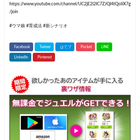
https://www.youtube.com/channel/UC2jE2i2lC7ZJQl4tQoIiX7g
/join
#ウマ娘 #育成法 #新シナリオ