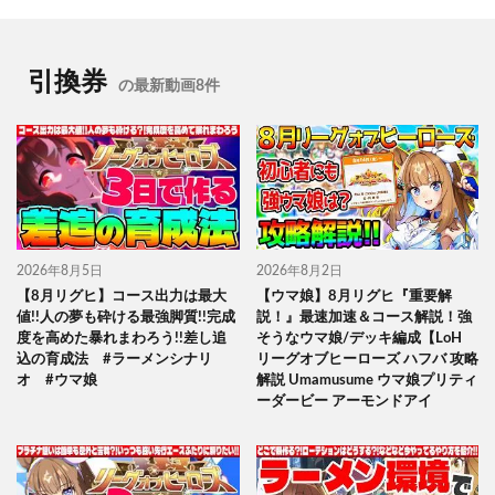
引換券
の最新動画8件
2026年8月5日
2026年8月2日
【8月リグヒ】コース出力は最大
【ウマ娘】8月リグヒ『重要解
値!!人の夢も砕ける最強脚質!!完成
説！』最速加速＆コース解説！強
度を高めた暴れまわろう!!差し追
そうなウマ娘/デッキ編成【LoH
込の育成法 #ラーメンシナリ
リーグオブヒーローズ ハフバ 攻略
オ #ウマ娘
解説 Umamusume ウマ娘プリティ
ーダービー アーモンドアイ