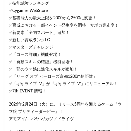
✅技能試験ランキング
✅Cygames WebStore
✅基礎能力の最大上限を2000から2500に変更！
✅育成における一部イベント発生率を調整！サポカ完走率！
✅新要素「全開スパート」追加！
✅新しい育成ランクLG！
✅マスターズチャレンジ
✅「コース詳細」機能登場！
✅「発動スキルの確認」機能登場！
✅一部のウマ娘に進化スキルが追加！
✅「リーグ オブ ヒーローズ京都1200m短距離」
✅「ぱかライブTV」が『ぱかライブTV’』にリニューアル！
✅7th EVENT 情報！
2026年2月24日（火）に、リリース5周年を迎えるゲーム『ウ
マ娘 プリティーダービー』！
アモアイ/エバヤン/カジノドライヴ