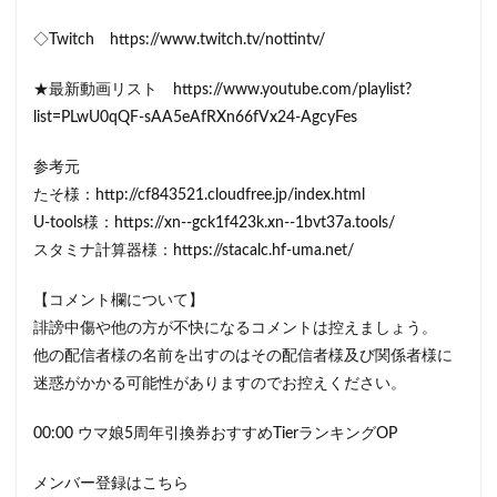
◇Twitch https://www.twitch.tv/nottintv/
★最新動画リスト https://www.youtube.com/playlist?
list=PLwU0qQF-sAA5eAfRXn66fVx24-AgcyFes
参考元
たそ様：http://cf843521.cloudfree.jp/index.html
U-tools様：https://xn--gck1f423k.xn--1bvt37a.tools/
スタミナ計算器様：https://stacalc.hf-uma.net/
【コメント欄について】
誹謗中傷や他の方が不快になるコメントは控えましょう。
他の配信者様の名前を出すのはその配信者様及び関係者様に
迷惑がかかる可能性がありますのでお控えください。
00:00 ウマ娘5周年引換券おすすめTierランキングOP
メンバー登録はこちら