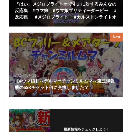
『はい、メジロブライトオです』に対するみんなの
反応集 #ウマ娘 #ウマ娘プリティーダービー #
反応集 #メジロブライト #カルストンライトオ
Next
2026年3月11日
【#ウマ娘】～デルマーチャンミルムマ～第三弾報
酬のSSRチケット何に交換しました？
最新情報をチェックしよう！