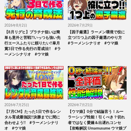
2026年8月2日
2026年7月29日
【8月リグヒ】プラチナ狙いは簡
【因子厳選】ラーメン環境で役に
単も意外と苦戦?!いっつも強い先
立つ!!1つ上の因子厳選のやり方
行エースふたりに頼りたい!!皐月
#ラーメンシナリオ #ウマ娘
賞3日で作る先行の育成法!! #ラ
ーメンシナリオ #ウマ娘
2026年7月25日
2026年7月21日
【7月CM】たった1日で作るレン
【ウマ娘】0分で結論言う！ルー
タル育成最強説!!決勝までに間に
ラーシップ性能！引くべき？切れ
合わせよう!! #ラーメンシナリ
者ではなく愛嬌＆出遅れコンセ
オ #ウマ娘
【攻略解説 Umamusume ウマ娘プ