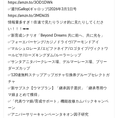
https://amzn.to/3OD1DWk
✅週刊Gallop(ギャロップ)2026年3月1日号
https://amzn.to/3MDki3S
情報量多すぎ！倍速で見たりラジオ的に見たりしてくださ
い！！！➡➡
✅新育成シナリオ「Beyond Dreams 共に前へ、共に光を」
✅フォーエバーヤング/カジノドライヴ/アーモンドアイ
✅マルシュロレーヌ/エピファネイア/ロゴタイプ/ヴィクトワ
ールピサ/ローズキングダム/ルーラーシップ
✅サンタアニタパークレース場、デルマーレース場、ブリー
ダーズカップ
✅120連無料ステップアップガチャ引換券グループセレクトガ
チャ
✅新サブスク【ウマプラン】「継承因子選択」「継承専用ウ
マ娘まとめて獲得」
✅「代表ウマ娘/育成サポート」機能改修カムバックキャンペ
ーン
✅アニバーサリーキャンペーンタキオン因子研究