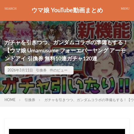
ウマ娘 YouTube動画まとめ
ガチャを引きつつ、ガンダムコラボの準備もする！
【ウマ娘 Umamusume フォーエバーヤング アーモ
ンドアイ 引換券 無料10連ガチャ120連
2026年3月11日
引換券
件のビュー
HOME
引換券
ガチャを引きつつ、ガンダムコラボの準備もする！【ウマ娘 