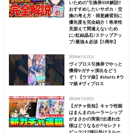
いための”引換券SSR解説!!
おすすめしたいサポカ・交
換の考え方・得意練習別に
優先度を完全紹介！将来性
見据えて間違えないため
に/虹結晶石/ステップアッ
プ/最強＆必須【5周年】
2024年5月31日
ヴィブロス引換券でやっと
獲得✨ガチャ演出をどう
ぞ！【ウマ娘】#shorts #ウ
マ娘 #ヴィブロス
2026年7月20日
【ガチャ告知】キャラ性能
はまんまのルーラーシップ
がまさかの実装!!出遅れ仕
様はどうなるか?!セレクト
ピックは2強以外はスルー