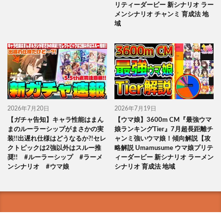
リティーダービー 新シナリオ ラー
メンシナリオ チャンミ 育成法 地
域
2026年7月20日
2026年7月19日
【ガチャ告知】キャラ性能はまん
【ウマ娘】3600m CM『最強ウマ
まのルーラーシップがまさかの実
娘ランキングTier』7月超長距離チ
装!!出遅れ仕様はどうなるか?!セレ
ャンミ強いウマ娘！傾向解説【攻
クトピックは2強以外はスルー推
略解説 Umamusume ウマ娘プリテ
奨!! #ルーラーシップ #ラーメ
ィーダービー 新シナリオ ラーメン
ンシナリオ #ウマ娘
シナリオ 育成法 地域