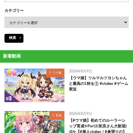
カテゴリー
検索
新着動画
2026年8月9日
ウマ娘
【ウマ娘】ツルマルツヨシちゃん
と最高の1杯を③ #vtuber #ゲーム
実況
2026年8月9日
育成
【#ウマ娘】初めてのルーラーシ
ップ育成✨Part2(初見さん大歓迎)
🐴✨【#個人vtuber / #倉望りの】