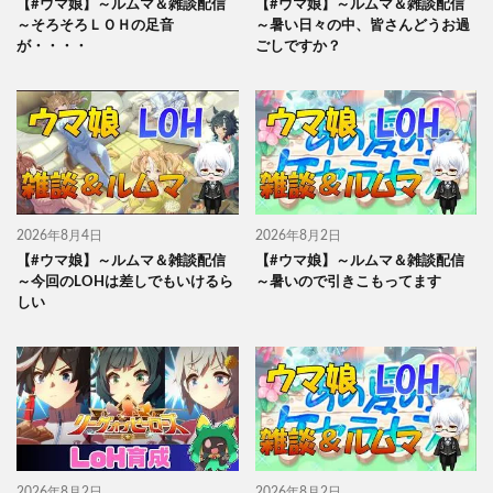
【#ウマ娘】～ルムマ＆雑談配信
【#ウマ娘】～ルムマ＆雑談配信
～そろそろＬＯＨの足音
～暑い日々の中、皆さんどうお過
が・・・・
ごしですか？
2026年8月4日
2026年8月2日
【#ウマ娘】～ルムマ＆雑談配信
【#ウマ娘】～ルムマ＆雑談配信
～今回のLOHは差しでもいけるら
～暑いので引きこもってます
しい
2026年8月2日
2026年8月2日