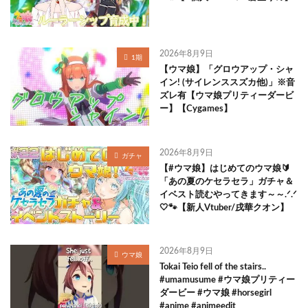
2026年8月9日
1期
【ウマ娘】「グロウアップ・シャ
イン! (サイレンススズカ他)」※音
ズレ有【ウマ娘プリティーダービ
ー】【Cygames】
2026年8月9日
ガチャ
【#ウマ娘】はじめてのウマ娘🔰
「あの夏のケセラセラ」ガチャ＆
イベスト読むやってきます～～.ᐟ.ᐟ
🤍🐾【新人Vtuber/戌華クオン】
2026年8月9日
ウマ娘
Tokai Teio fell of the stairs..
#umamusume #ウマ娘プリティー
ダービー #ウマ娘 #horsegirl
#anime #animeedit