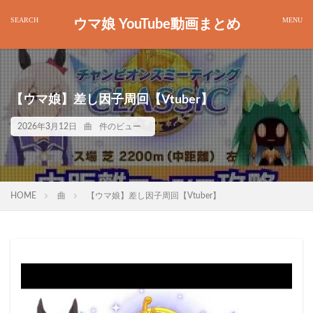
ウマ娘 YouTube動画まとめ
【ウマ娘】差し因子周回【Vtuber】
2026年3月12日
曲
件のビュー
HOME
曲
【ウマ娘】差し因子周回【Vtuber】