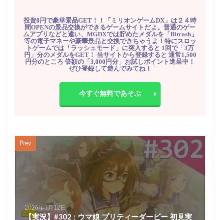
投資0円で豪華景品GET！！「ミリオンゲームDX」は２４時
間OPENの景品交換ができるゲームサイトだよ。普通のゲー
ムアプリなどと違い、MGDXでは貯めたメダルを「Bitcash」
等の電子マネーや豪華景品と交換できちゃうよ！特にスロッ
トゲームでは「ラッシュモード」に突入すると 1回で「3万
円」分のメダルをGET！ 当サイトから登録すると 通常1,500
円分のところ 倍額の「3,000円分」お試しポイント進呈中！
ぜひ登録して遊んでみてね！
今すぐ無料であそぶ
Prev
2026年3月12日
【実況】#302 : ウマ娘 プリティーダービー 初見実