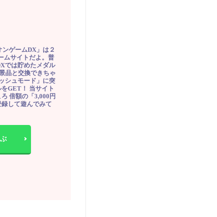
オンゲームDX」は２
ゲームサイトだよ。普
DXでは貯めたメダル
豪華景品と交換できちゃ
ッシュモード」に突
をGET！ 当サイト
ろ 倍額の「3,000円
登録して遊んでみて
ぶ