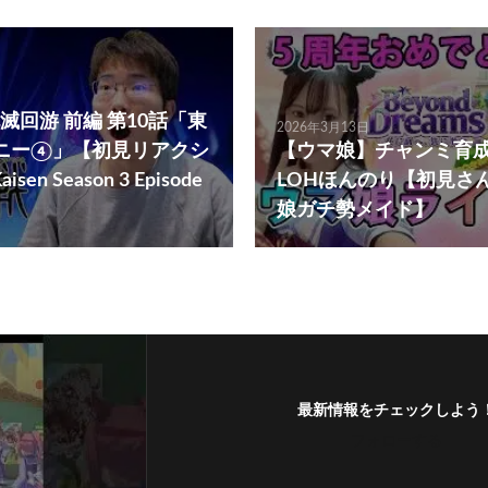
死滅回游 前編 第10話「東
2026年3月13日
ニー④」【初見リアクシ
【ウマ娘】チャンミ育
isen Season 3 Episode
LOHほんのり【初見さ
娘ガチ勢メイド】
最新情報をチェックしよう
フォローする