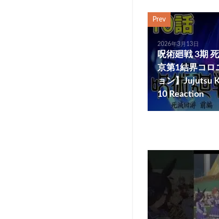
Prev
2026年3月13日
呪術廻戦 3期 
京第1結界コロ
ョン】Jujutsu Ka
10 Reaction