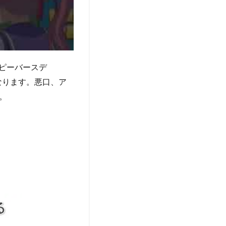
ピーバースデ
なります。悪口、ア
。