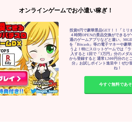
オンラインゲームでお小遣い稼ぎ！
投資0円で豪華景品GET！！「ミリ
４時間OPENの景品交換ができる
通のゲームアプリなどと違い、MG
を「Bitcash」等の電子マネーや
うよ！特にスロットゲームでは「ラ
入すると 1回で「3万円」分のメダル
から登録すると 通常1,500円分のとこ
分」お試しポイント進呈中！ぜひ
ね！
今すぐ無料であそ