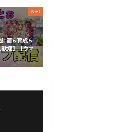
Next
成計画＆育成＆
ん歓迎】【ウマ
！