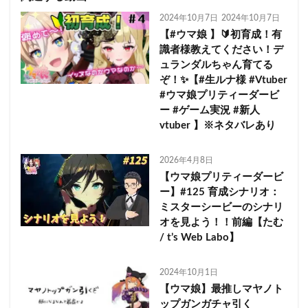
2024年10月7日
2024年10月7日
【#ウマ娘 】🔰初育成！有
識者様教えてください！デ
ュランダルちゃん育てる
ぞ！✨【#生ルナ様 #Vtuber
#ウマ娘プリティーダービ
ー #ゲーム実況 #新人
vtuber 】※ネタバレあり
2026年4月8日
【ウマ娘プリティーダービ
ー】#125 育成シナリオ：
ミスターシービーのシナリ
オを見よう！！前編【たむ
/ t’s Web Labo】
2024年10月1日
【ウマ娘】最推しマヤノト
ップガンガチャ引く