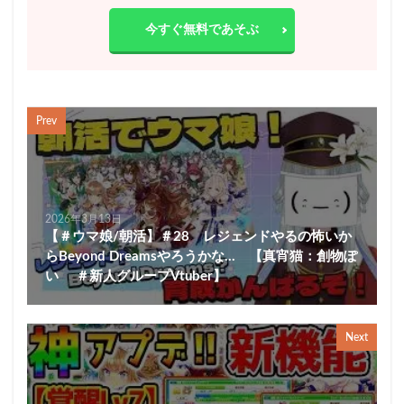
今すぐ無料であそぶ
Prev
2026年3月13日
【＃ウマ娘/朝活】＃28 レジェンドやるの怖いか
らBeyond Dreamsやろうかな… 【真宵猫：創物ぽ
い ＃新人グループVtuber】
Next