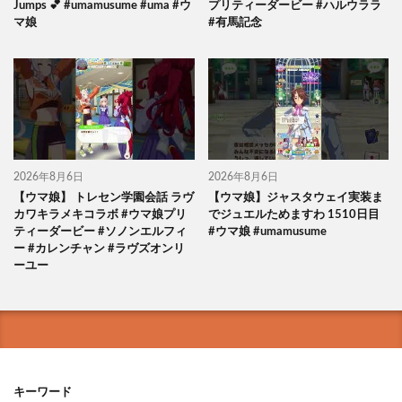
Jumps 💕 #umamusume #uma #ウ
プリティーダービー #ハルウララ
マ娘
#有馬記念
2026年8月6日
2026年8月6日
【ウマ娘】 トレセン学園会話 ラヴ
【ウマ娘】ジャスタウェイ実装ま
カワキラメキコラボ #ウマ娘プリ
でジュエルためますわ 1510日目
ティーダービー #ソノンエルフィ
#ウマ娘 #umamusume
ー #カレンチャン #ラヴズオンリ
ーユー
キーワード