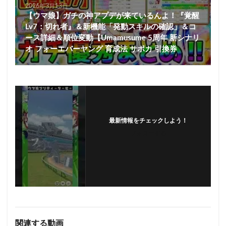
2026年3月13日
【ウマ娘】ガチの神アプデが来ているんよ！『覚醒
Lv7：切れ者』＆新機能「発動スキルの確認」＆コ
ース詳細＆順位変動【Umamusume 5周年 新シナリ
オ フォーエバーヤング 育成法 サポカ 引換券
最新情報をチェックしよう！
フォローする
関連する動画