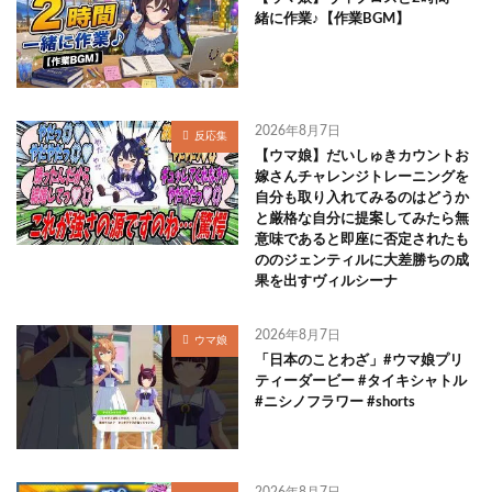
緒に作業♪【作業BGM】
2026年8月7日
反応集
【ウマ娘】だいしゅきカウントお
嫁さんチャレンジトレーニングを
自分も取り入れてみるのはどうか
と厳格な自分に提案してみたら無
意味であると即座に否定されたも
ののジェンティルに大差勝ちの成
果を出すヴィルシーナ
2026年8月7日
ウマ娘
「日本のことわざ」#ウマ娘プリ
ティーダービー #タイキシャトル
#ニシノフラワー #shorts