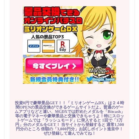
投資0円で豪華景品GET！！「ミリオンゲームDX」は２４時
間OPENの景品交換ができるゲームサイトだよ。普通のゲー
ムアプリなどと違い、MGDXでは貯めたメダルを「Bitcash」
等の電子マネーや豪華景品と交換できちゃうよ！特にスロッ
トゲームでは「ラッシュモード」に突入すると 1回で「3万
円」分のメダルをGET！ 当サイトから登録すると 通常1,500
円分のところ 倍額の「3,000円分」お試しポイント進呈中！
ぜひ登録して遊んでみてね！