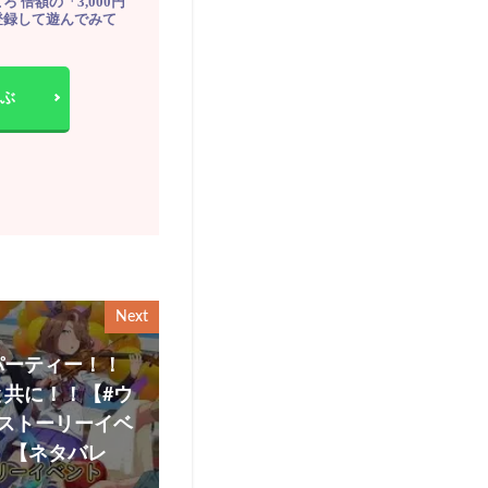
ろ 倍額の「3,000円
登録して遊んでみて
ぶ
Next
パーティー！！
共に！！【#ウ
ストーリーイベ
2 【ネタバレ