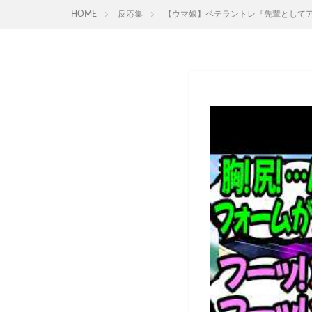
HOME
反応集
【ウマ娘】ベテラントレ『先輩としてア