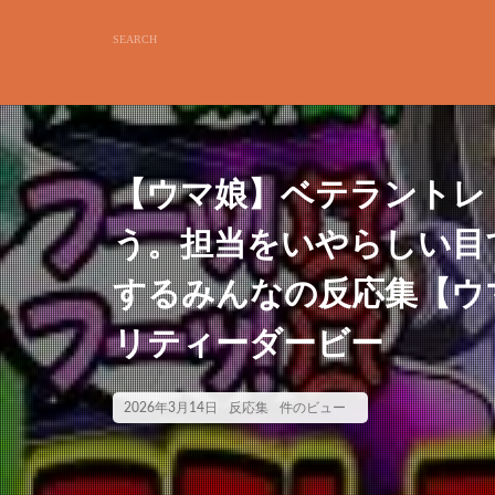
【ウマ娘】ベテラントレ
う。担当をいやらしい目
するみんなの反応集【ウマ
リティーダービー
2026年3月14日
反応集
件のビュー