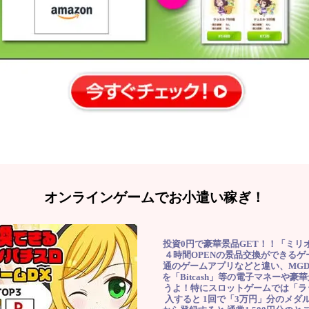
オンラインゲームでお小遣い稼ぎ！
投資0円で豪華景品GET！！「ミリ
４時間OPENの景品交換ができる
通のゲームアプリなどと違い、MG
を「Bitcash」等の電子マネーや
うよ！特にスロットゲームでは「ラ
入すると 1回で「3万円」分のメダル