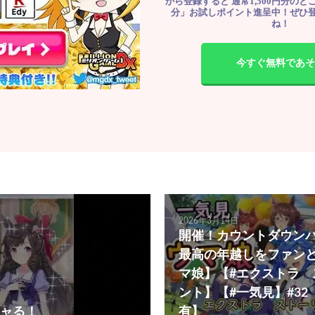
から登録すると 通常1,500円分のとこ
分」お試しポイント進呈中！ぜひ
ね！
今すぐ無料であそ
2026年3月14日
開催！カウントダウン
最高の年越しをファンと
マ娘】【#エクストラ 
ント】【#一気見】#3
ャる！
有】