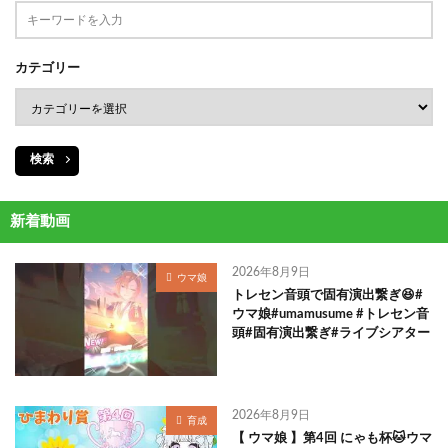
カテゴリー
検索
新着動画
2026年8月9日
ウマ娘
トレセン音頭で固有演出繋ぎ😆#
ウマ娘#umamusume #トレセン音
頭#固有演出繋ぎ#ライブシアター
2026年8月9日
育成
【 ウマ娘 】第4回 にゃも杯🐱ウマ