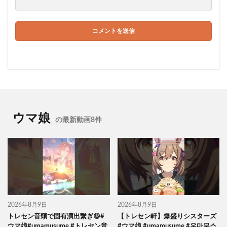
ウマ娘
の最新動画8件
2026年8月9日
2026年8月9日
トレセン音頭で固有演出繋ぎ😆#
【トレセン軒】爆盛りシスターズ
ウマ娘#umamusume #トレセン音
#ウマ娘 #umamusume #우마무스