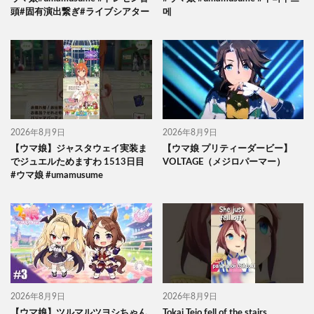
頭#固有演出繋ぎ#ライブシアター
메
2026年8月9日
2026年8月9日
【ウマ娘】ジャスタウェイ実装ま
【ウマ娘 プリティーダービー】
でジュエルためますわ 1513日目
VOLTAGE（メジロパーマー）
#ウマ娘 #umamusume
2026年8月9日
2026年8月9日
【ウマ娘】ツルマルツヨシちゃん
Tokai Teio fell of the stairs..