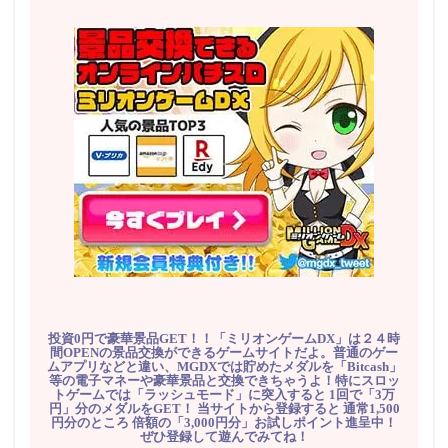
投資0円で豪華景品GET！！「ミリオンゲームDX」は２４時
間OPENの景品交換ができるゲームサイトだよ。普通のゲー
ムアプリなどと違い、MGDXでは貯めたメダルを「Bitcash」
等の電子マネーや豪華景品と交換できちゃうよ！特にスロッ
トゲームでは「ラッシュモード」に突入すると 1回で「3万
円」分のメダルをGET！ 当サイトから登録すると 通常1,500
円分のところ 倍額の「3,000円分」お試しポイント進呈中！
ぜひ登録して遊んでみてね！