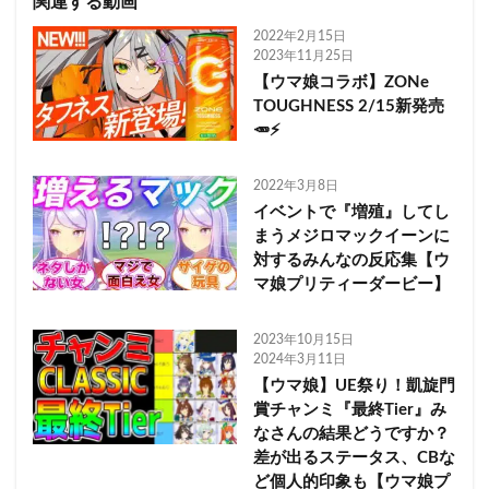
関連する動画
2022年2月15日
2023年11月25日
【ウマ娘コラボ】ZONe
TOUGHNESS 2/15新発売
🥕⚡
2022年3月8日
イベントで『増殖』してし
まうメジロマックイーンに
対するみんなの反応集【ウ
マ娘プリティーダービー】
2023年10月15日
2024年3月11日
【ウマ娘】UE祭り！凱旋門
賞チャンミ『最終Tier』み
なさんの結果どうですか？
差が出るステータス、CBな
ど個人的印象も【ウマ娘プ