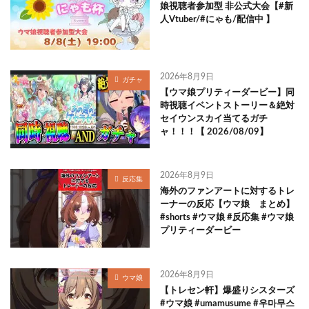
娘視聴者参加型 非公式大会【#新
人Vtuber/#にゃも/配信中 】
2026年8月9日
ガチャ
【ウマ娘プリティーダービー】同
時視聴イベントストーリー＆絶対
セイウンスカイ当てるガチ
ャ！！！【 2026/08/09】
2026年8月9日
反応集
海外のファンアートに対するトレ
ーナーの反応【ウマ娘 まとめ】
#shorts #ウマ娘 #反応集 #ウマ娘
プリティーダービー
2026年8月9日
ウマ娘
【トレセン軒】爆盛りシスターズ
#ウマ娘 #umamusume #우마무스