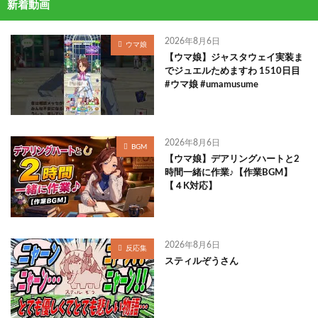
新着動画
2026年8月6日
ウマ娘
【ウマ娘】ジャスタウェイ実装ま
でジュエルためますわ 1510日目
#ウマ娘 #umamusume
2026年8月6日
BGM
【ウマ娘】デアリングハートと2
時間一緒に作業♪【作業BGM】
【４K対応】
2026年8月6日
反応集
スティルぞうさん