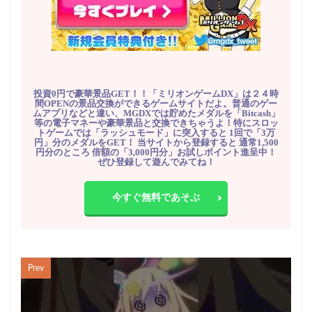
投資0円で豪華景品GET！！「ミリオンゲームDX」は２４時
間OPENの景品交換ができるゲームサイトだよ。普通のゲー
ムアプリなどと違い、MGDXでは貯めたメダルを「Bitcash」
等の電子マネーや豪華景品と交換できちゃうよ！特にスロッ
トゲームでは「ラッシュモード」に突入すると 1回で「3万
円」分のメダルをGET！ 当サイトから登録すると 通常1,500
円分のところ 倍額の「3,000円分」お試しポイント進呈中！
ぜひ登録して遊んでみてね！
今すぐ無料であそぶ
Prev