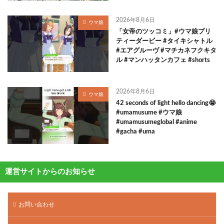
2026年8月6日
ウマ娘
「女帝のツッコミ」#ウマ娘プリ
ティーダービー #タイキシャトル
#エアグルーヴ #マチカネフクキタ
ル #マンハッタンカフェ #shorts
2026年8月6日
ウマ娘
42 seconds of light hello dancing😭
#umamusume #ウマ娘
#umamusumeglobal #anime
#gacha #uma
運営サイトからのお知らせ
お問い合わせ