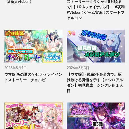
【#新人vtuber 】
ストーリー～クラシック8月頃ま
で]【U.R.Aファイナルズ】 #夜和
#Vtuber #ゲーム実況 #スマートフ
ァルコン
2026年8月4日
2026年8月3日
ウマ娘 あの夏のケセラセラ イベン
【ウマ娘】(後編)今を全力で。駆
トストーリー チョルビ
け抜ける覚悟を示す【メジロアル
ダン】初見育成 シングレ組１人
目