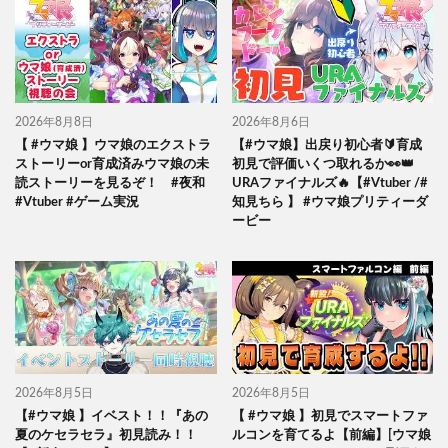
2026年8月8日
2026年8月6日
【 #ウマ娘 】ウマ娘のエクストラ
【#ウマ娘】出戻り初心者🔰育成
ストーリーor育成済みウマ娘の未
初見で評価いくつ取れるか👀👑
読ストーリーを見るぞ！ #夜和
URAファイナルズ🔥【#Vtuber /#
#Vtuber #ゲーム実況
知見ちら 】 #ウマ娘プリティーダ
ービー
2026年8月5日
2026年8月5日
【#ウマ娘 】イベスト！！『あの
【 #ウマ娘 】初見でスマートファ
夏のケセラセラ』初見読み！！
ルコンを育てるよ【前編】[ウマ娘