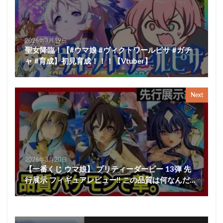
2026年3月19日
聖女降臨！【#ウマ娘 #ヴィクトワールピサ #ガチ
ャ #育成】初見育成！！！【Vtuber】
Next
2026年3月20日
【一番くじ ウマ娘】 プリティーダービー 13弾 先
行展示 フィギュアレビュー!! この品質は何なんだ…