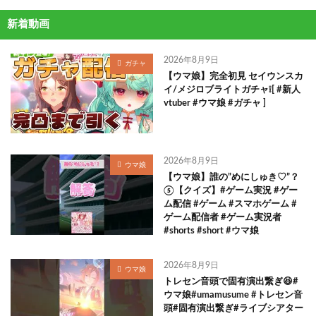
新着動画
2026年8月9日
ガチャ
【ウマ娘】完全初見 セイウンスカ
イ/メジロブライトガチャ❕[ #新人
vtuber #ウマ娘 #ガチャ ]
2026年8月9日
ウマ娘
【ウマ娘】誰の”めにしゅき♡”？
⑤【クイズ】#ゲーム実況 #ゲー
ム配信 #ゲーム #スマホゲーム #
ゲーム配信者 #ゲーム実況者
#shorts #short #ウマ娘
2026年8月9日
ウマ娘
トレセン音頭で固有演出繋ぎ😆#
ウマ娘#umamusume #トレセン音
頭#固有演出繋ぎ#ライブシアター