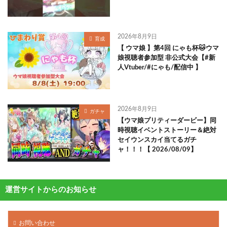
2026年8月9日
育成
【 ウマ娘 】第4回 にゃも杯🐱ウマ
娘視聴者参加型 非公式大会【#新
人Vtuber/#にゃも/配信中 】
2026年8月9日
ガチャ
【ウマ娘プリティーダービー】同
時視聴イベントストーリー＆絶対
セイウンスカイ当てるガチ
ャ！！！【 2026/08/09】
運営サイトからのお知らせ
お問い合わせ