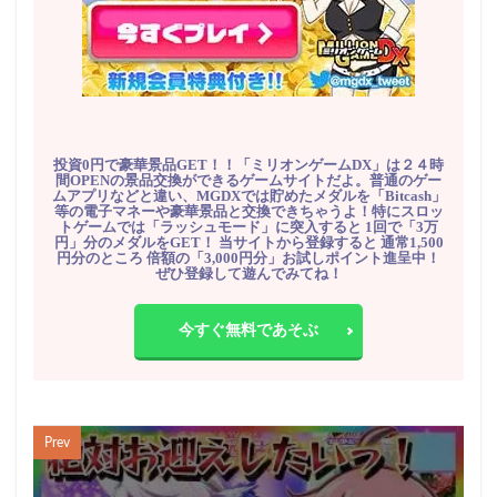
投資0円で豪華景品GET！！「ミリオンゲームDX」は２４時
間OPENの景品交換ができるゲームサイトだよ。普通のゲー
ムアプリなどと違い、MGDXでは貯めたメダルを「Bitcash」
等の電子マネーや豪華景品と交換できちゃうよ！特にスロッ
トゲームでは「ラッシュモード」に突入すると 1回で「3万
円」分のメダルをGET！ 当サイトから登録すると 通常1,500
円分のところ 倍額の「3,000円分」お試しポイント進呈中！
ぜひ登録して遊んでみてね！
今すぐ無料であそぶ
Prev