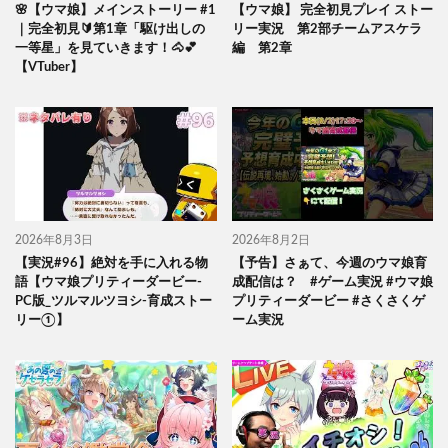
🌸【ウマ娘】メインストーリー #1
【ウマ娘】 完全初見プレイ ストー
｜完全初見🔰第1章「駆け出しの
リー実況 第2部チームアスケラ
一等星」を見ていきます！🐴💕
編 第2章
【VTuber】
2026年8月3日
2026年8月2日
【実況#96】絶対を手に入れる物
【予告】さぁて、今週のウマ娘育
語【ウマ娘プリティーダービー-
成配信は？ #ゲーム実況 #ウマ娘
PC版_ツルマルツヨシ-育成ストー
プリティーダービー #さくさくゲ
リー①】
ーム実況