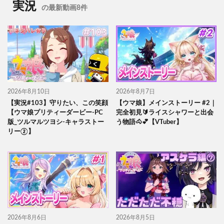
実況
の最新動画8件
2026年8月10日
2026年8月7日
【実況#103】守りたい、この笑顔
【ウマ娘】メインストーリー #2｜
【ウマ娘プリティーダービー-PC
完全初見🔰ライスシャワーと出会
版_ツルマルツヨシ-キャラストー
う物語🐴💕【VTuber】
リー②】
2026年8月6日
2026年8月5日