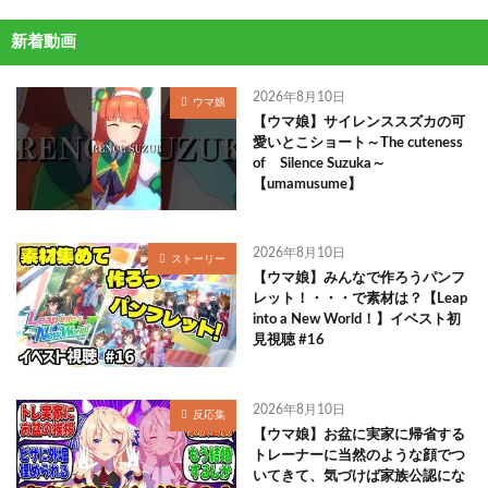
新着動画
2026年8月10日
ウマ娘
【ウマ娘】サイレンススズカの可
愛いとこショート～The cuteness
of Silence Suzuka～
【umamusume】
2026年8月10日
ストーリー
【ウマ娘】みんなで作ろうパンフ
レット！・・・で素材は？【Leap
into a New World！】イベスト初
見視聴 #16
2026年8月10日
反応集
【ウマ娘】お盆に実家に帰省する
トレーナーに当然のような顔でつ
いてきて、気づけば家族公認にな