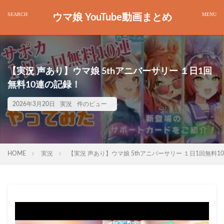
ウマ娘 YouTube動画まとめ
【実況 声あり】ウマ娘 5thアニバーサリー １日1回
無料10連の記録！
2026年3月20日
実況
件のビュー
HOME
実況
【実況 声あり】ウマ娘 5thアニバーサリー １日1回無料1