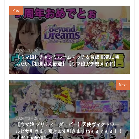
Prev
2026年3月20日
【ウマ娘】チャンミルームマッチ＆育成 眠気に勝
ちたい【初見さん歓迎】【ウマ娘ガチ勢メイド】
Next
2026年3月20日
【ウマ娘 プリティーダービー】天使ヴィクトワー
ルピサ引きます引きます引きますねぇぇぇぇぇ！！
【ガチャ配信】