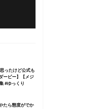
思ったけど公式も
ダービー】【メジ
応集 #ゆっくり
やたら態度がでか