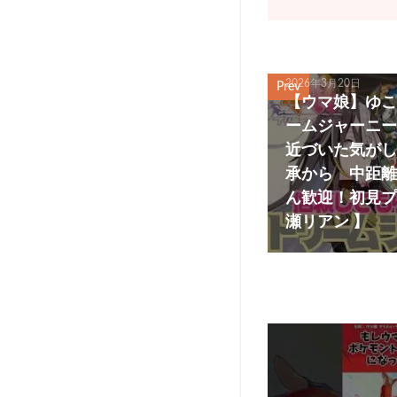
2026年3月20日
Prev
【ウマ娘】ゆこ
ームジャーニー
近づいた気がし
承から 中距離
ん歓迎！初見プレ
瀬リアン 】