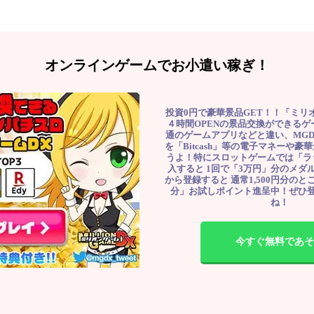
オンラインゲームでお小遣い稼ぎ！
投資0円で豪華景品GET！！「ミリ
４時間OPENの景品交換ができる
通のゲームアプリなどと違い、MG
を「Bitcash」等の電子マネーや
うよ！特にスロットゲームでは「ラ
入すると 1回で「3万円」分のメダル
から登録すると 通常1,500円分のとこ
分」お試しポイント進呈中！ぜひ
ね！
今すぐ無料であそ