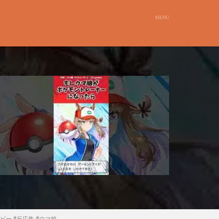
ー #反応集 #ウマ娘