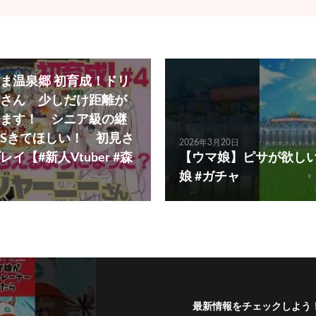
ま温泉郷 初育成！ドリ
さん 少しだけ距離が
ます！ シニア級の継
Sきてほしい！ 初見さ
2026年3月20日
イ【#新人Vtuber #森
【ウマ娘】ピサが欲しい #s
娘 #ガチャ
最新情報をチェックしよう