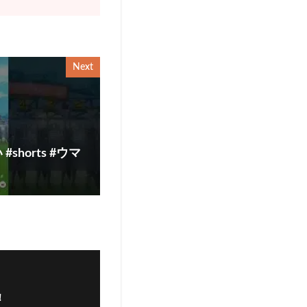
Next
horts #ウマ
！