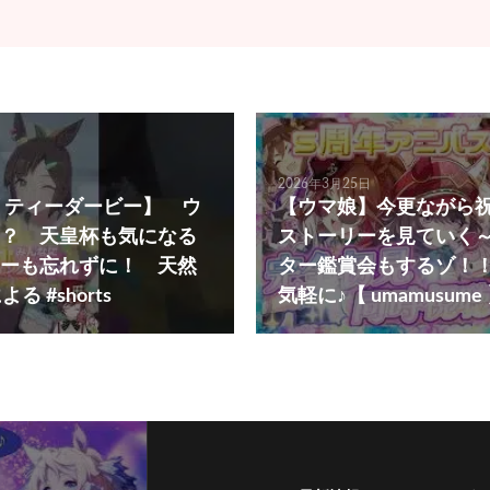
2026年3月25日
リティーダービー】 ウ
【ウマ娘】今更ながら祝
？ 天皇杯も気になる
ストーリーを見ていく
ーも忘れずに！ 天然
ター鑑賞会もするゾ！！
る #shorts
気軽に♪【 umamusume