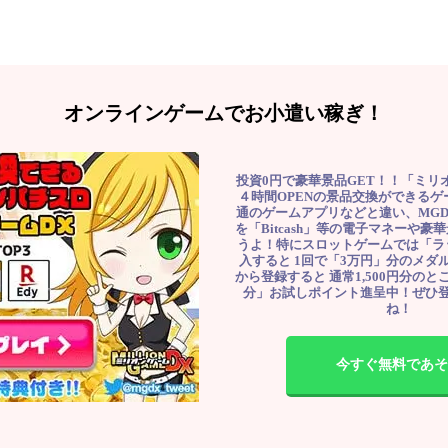
オンラインゲームでお小遣い稼ぎ！
投資0円で豪華景品GET！！「ミリ
４時間OPENの景品交換ができる
通のゲームアプリなどと違い、MG
を「Bitcash」等の電子マネーや
うよ！特にスロットゲームでは「ラ
入すると 1回で「3万円」分のメダル
から登録すると 通常1,500円分のとこ
分」お試しポイント進呈中！ぜひ
ね！
今すぐ無料であそ