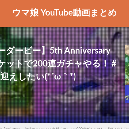
ウマ娘 YouTube動画まとめ
ビー】5th Anniversary
ットで200連ガチャやる！ #
えしたい(*´ω｀*)
Anniversary 無償のニンジン＋無料チケットで200連ガチャやる！ #ヴィクトワー