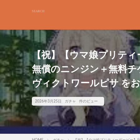
【祝】【ウマ娘プリティーダー
無償のニンジン＋無料チケ
ヴィクトワールピサ をお迎
2026年3月25日
ガチャ
件のビュー
HOME
ガチャ
【祝】【ウマ娘プリティーダービー】5th 