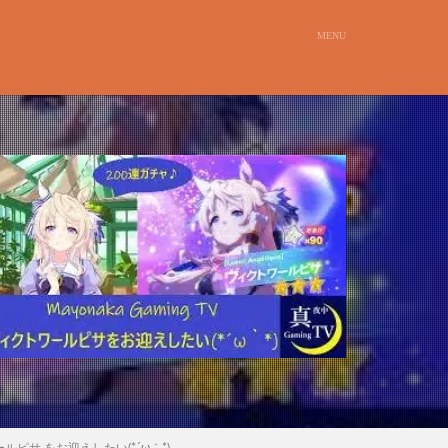
ルピサ をお迎えしたい(*´ω｀*)