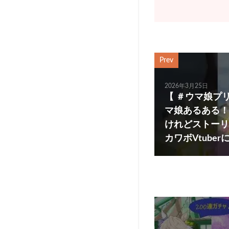
Prev
2026年3月25日
【 ＃ウマ娘プ
マ娘あるある！
けれどストーリ
カワボVtuberによ