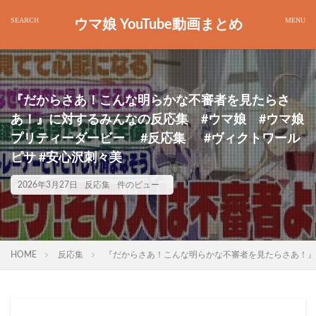
ウマ娘 YouTube動画まとめ
『だからさあ！こんな明らかな不審者を見たらさ
あ！』に対するみんなの反応集 #ウマ娘 #ウマ娘
プリティーダービー #反応集 #ヴィクトワール
ピサ #安心沢刺々美
2026年3月27日
反応集
件のビュー
HOME
反応集
『だからさあ！こんな明らかな不審者を見たらさあ！』