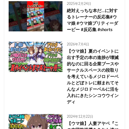
2025年2月24日
絶対えっちな本だ…に対す
るトレーナーの反応集#ウ
マ娘 #ウマ娘プリティーダ
ービー #反応集 #shorts
2026年7月4日
【ウマ娘】夏のイベントに
出す予定の本の進捗が壊滅
的なのに回る企業ブースや
サークルスペースの段取り
を考えているメジロドーベ
ルとどぼトレに頼まれてそ
んなメジロドーベルに活を
入れにきたシンコウウイン
ディ
2024年12月22日
【ウマ娘】人妻アヤベ『こ