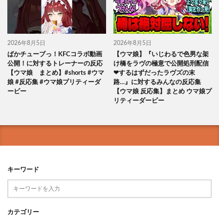
2026年8月5日
2026年8月5日
ぱかチューブっ！KFCコラボ動画
【ウマ娘】『いじわるで色男な架
公開！に対するトレーナーの反応
け橋をラヴの極意で公開処刑配信
【ウマ娘 まとめ】#shorts #ウマ
❤するはずだったラヴズの末
娘 #反応集 #ウマ娘プリティーダ
路…』に対するみんなの反応集
ービー
【ウマ娘 反応集】まとめ ウマ娘プ
リティーダービー
キーワード
カテゴリー