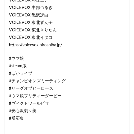
VOICEVOX:琴詠ニア
VOICEVOX:中部つるぎ
VOICEVOX:黒沢冴白
VOICEVOX:東北ずん子
VOICEVOX:東北きりたん
VOICEVOX:東北イタコ
https://voicevox.hiroshiba.jp/
#ウマ娘
#steam版
#ぱかライブ
#チャンピオンズミーティング
#リーグオブヒーローズ
#ウマ娘プリティーダービー
#ヴィクトワールピサ
#安心沢刺々美
#反応集