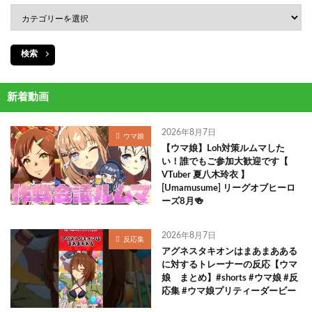
検索
新着動画
2026年8月7日
ウマ娘
【ウマ娘】Loh対策ルムマした
い！誰でもご参加大歓迎です【
VTuber 夏八木玲衣 】
[Umamusume] リーグオブヒーロ
ーズ8月🍻
2026年8月7日
反応集
アグネスタキオンはまあまあある
に対するトレーナーの反応【ウマ
娘 まとめ】#shorts #ウマ娘 #反
応集 #ウマ娘プリティーダービー