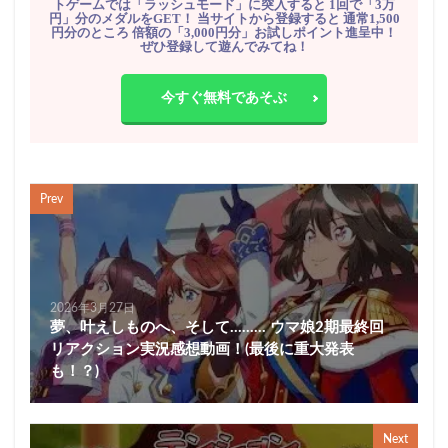
トゲームでは「ラッシュモード」に突入すると 1回で「3万
円」分のメダルをGET！ 当サイトから登録すると 通常1,500
円分のところ 倍額の「3,000円分」お試しポイント進呈中！
ぜひ登録して遊んでみてね！
今すぐ無料であそぶ
Prev
2026年3月27日
夢、叶えしものへ、そして……… ウマ娘2期最終回
リアクション実況感想動画！(最後に重大発表
も！？)
Next