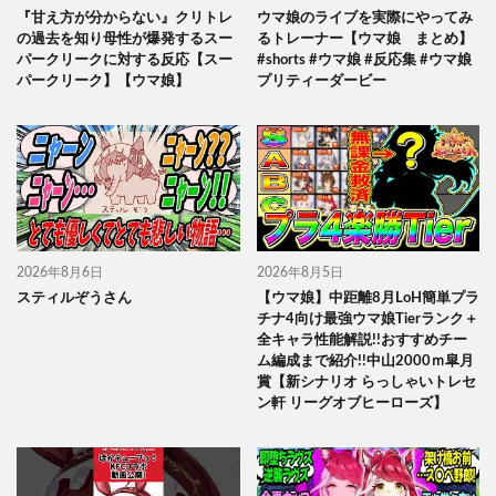
『甘え方が分からない』クリトレ
ウマ娘のライブを実際にやってみ
の過去を知り母性が爆発するスー
るトレーナー【ウマ娘 まとめ】
パークリークに対する反応【スー
#shorts #ウマ娘 #反応集 #ウマ娘
パークリーク】【ウマ娘】
プリティーダービー
2026年8月6日
2026年8月5日
スティルぞうさん
【ウマ娘】中距離8月LoH簡単プラ
チナ4向け最強ウマ娘Tierランク＋
全キャラ性能解説!!おすすめチー
ム編成まで紹介!!中山2000ｍ皐月
賞【新シナリオ らっしゃいトレセ
ン軒 リーグオブヒーローズ】