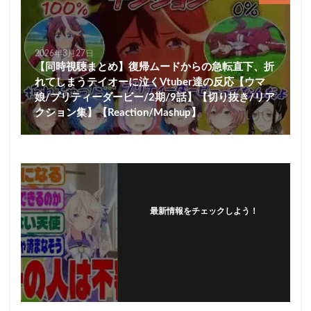
2026年3月27日
【同時視聴まとめ】復帰ムードからの急転直下、折
れてしまうテイオーに泣くVtuber達の反応【ウマ
娘/プリティーダービー/2期/9話】【切り抜き/リア
クション集】【Reaction/Mashup】
最新情報をチェックしよう！
フォローする