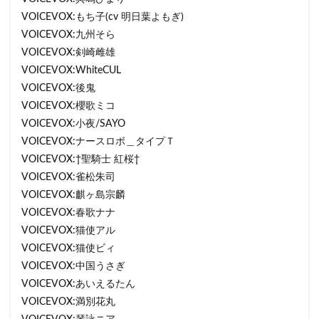
VOICEVOX:もち子(cv 明日葉よもぎ)
VOICEVOX:九州そら
VOICEVOX:剣崎雌雄
VOICEVOX:WhiteCUL
VOICEVOX:後鬼
VOICEVOX:櫻歌ミコ
VOICEVOX:小夜/SAYO
VOICEVOX:ナースロボ＿タイプＴ
VOICEVOX:†聖騎士 紅桜†
VOICEVOX:雀松朱司
VOICEVOX:麒ヶ島宗麟
VOICEVOX:春歌ナナ
VOICEVOX:猫使アル
VOICEVOX:猫使ビィ
VOICEVOX:中国うさぎ
VOICEVOX:あいえるたん
VOICEVOX:満別花丸