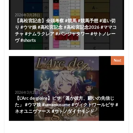
2026年3月28日
【高松宮記念】全頭考察 #競馬 #競馬予想 #追い切
り #ウマ娘 #高松宮記念 #高松宮記念2026 #ママコ
チャ #ナムラクレア #パンジャタワー #サトノレー
ヴ #shorts
Next
2026年3月28日
【L’Arc de gloire】ピサ「遥か彼方、願いの先信じ
た」 #ウマ娘 #umamusume #ヴィクトワールピサ #
ネオユニヴァース #サトノダイヤモンド