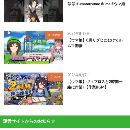
😐😐 #umamusume #uma #ウマ娘
2026年8月7日
ウマ娘
【ウマ娘】8月リグヒにむけてル
ムマ開催
2026年8月7日
BGM
【ウマ娘】ヴィブロスと2時間一
緒に作業♪【作業BGM】
運営サイトからのお知らせ