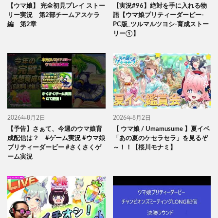
【ウマ娘】 完全初見プレイ ストー
【実況#96】絶対を手に入れる物
リー実況 第2部チームアスケラ
語【ウマ娘プリティーダービー-
編 第2章
PC版_ツルマルツヨシ-育成ストー
リー①】
2026年8月2日
2026年8月2日
【予告】さぁて、今週のウマ娘育
【 ウマ娘 / Umamusume 】夏イベ
成配信は？ #ゲーム実況 #ウマ娘
「あの夏のケセラセラ」を見るぞ
プリティーダービー #さくさくゲ
～！！【桜川モナミ】
ーム実況