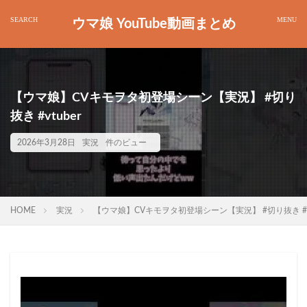
ウマ娘 YouTube動画まとめ
【ウマ娘】CVキモヲタ初登場シーン【実況】 #切り
抜き #vtuber
2026年3月28日
実況
件のビュー
HOME
実況
【ウマ娘】CVキモヲタ初登場シーン【実況】 #切り抜き #vt