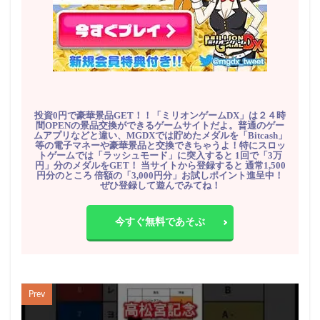
投資0円で豪華景品GET！！「ミリオンゲームDX」は２４時
間OPENの景品交換ができるゲームサイトだよ。普通のゲー
ムアプリなどと違い、MGDXでは貯めたメダルを「Bitcash」
等の電子マネーや豪華景品と交換できちゃうよ！特にスロッ
トゲームでは「ラッシュモード」に突入すると 1回で「3万
円」分のメダルをGET！ 当サイトから登録すると 通常1,500
円分のところ 倍額の「3,000円分」お試しポイント進呈中！
ぜひ登録して遊んでみてね！
今すぐ無料であそぶ
Prev