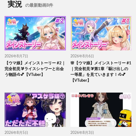
実況
の最新動画8件
2026年8月7日
2026年8月6日
【ウマ娘】メインストーリー #2｜
🌸【ウマ娘】メインストーリー #1
完全初見🔰ライスシャワーと出会
｜完全初見🔰第1章「駆け出しの
う物語🐴💕【VTuber】
一等星」を見ていきます！🐴💕
【VTuber】
2026年8月5日
2026年8月3日