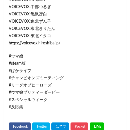
VOICEVOX:中部つるぎ
VOICEVOX:黒沢冴白
VOICEVOX:東北ずん子
VOICEVOX:東北きりたん
VOICEVOX:東北イタコ
https://voicevox.hiroshiba.jp/
#ウマ娘
#steam版
#ぱかライブ
#チャンピオンズミーティング
#リーグオブヒーローズ
#ウマ娘プリティーダービー
#スペシャルウィーク
#反応集