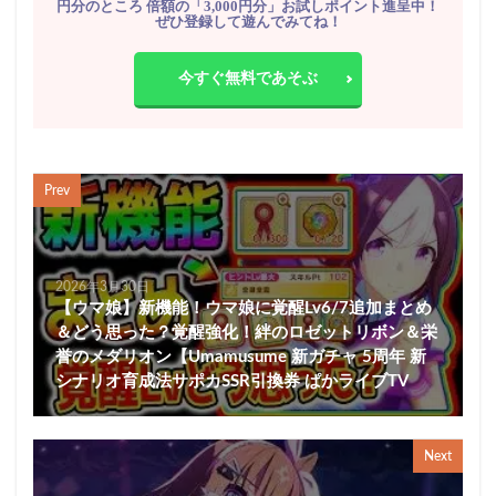
円分のところ 倍額の「3,000円分」お試しポイント進呈中！
ぜひ登録して遊んでみてね！
今すぐ無料であそぶ
Prev
2026年3月30日
【ウマ娘】新機能！ウマ娘に覚醒Lv6/7追加まとめ
＆どう思った？覚醒強化！絆のロゼットリボン＆栄
誉のメダリオン【Umamusume 新ガチャ 5周年 新
シナリオ育成法サポカSSR引換券 ぱかライブTV
Next