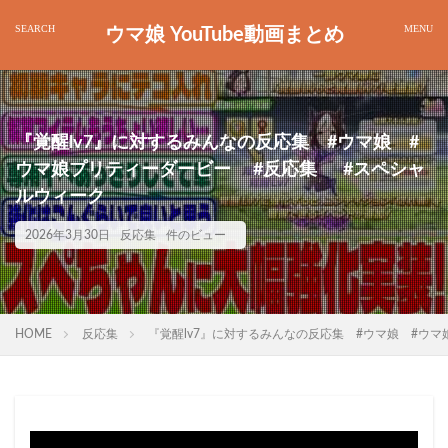
ウマ娘 YouTube動画まとめ
『覚醒lv7』に対するみんなの反応集 #ウマ娘 #
ウマ娘プリティーダービー #反応集 #スペシャ
ルウィーク
2026年3月30日
反応集
件のビュー
HOME
反応集
『覚醒lv7』に対するみんなの反応集 #ウマ娘 #ウ