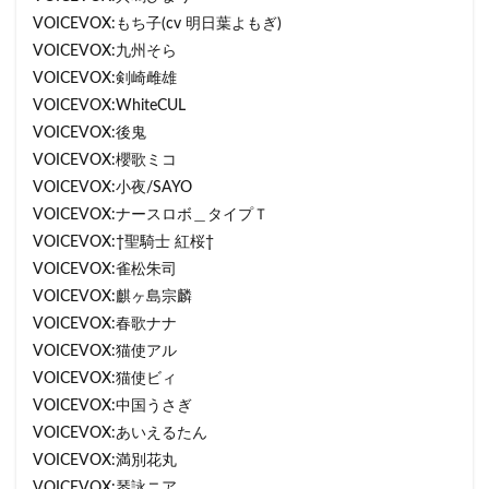
VOICEVOX:もち子(cv 明日葉よもぎ)
VOICEVOX:九州そら
VOICEVOX:剣崎雌雄
VOICEVOX:WhiteCUL
VOICEVOX:後鬼
VOICEVOX:櫻歌ミコ
VOICEVOX:小夜/SAYO
VOICEVOX:ナースロボ＿タイプＴ
VOICEVOX:†聖騎士 紅桜†
VOICEVOX:雀松朱司
VOICEVOX:麒ヶ島宗麟
VOICEVOX:春歌ナナ
VOICEVOX:猫使アル
VOICEVOX:猫使ビィ
VOICEVOX:中国うさぎ
VOICEVOX:あいえるたん
VOICEVOX:満別花丸
VOICEVOX:琴詠ニア