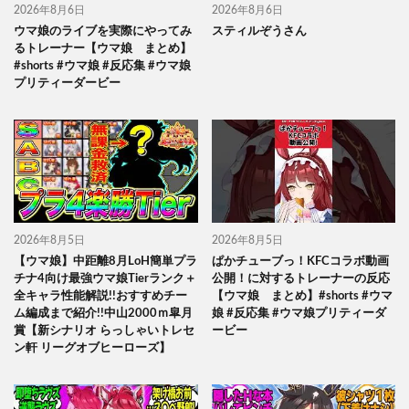
2026年8月6日
2026年8月6日
ウマ娘のライブを実際にやってみ
スティルぞうさん
るトレーナー【ウマ娘 まとめ】
#shorts #ウマ娘 #反応集 #ウマ娘
プリティーダービー
2026年8月5日
2026年8月5日
【ウマ娘】中距離8月LoH簡単プラ
ぱかチューブっ！KFCコラボ動画
チナ4向け最強ウマ娘Tierランク＋
公開！に対するトレーナーの反応
全キャラ性能解説!!おすすめチー
【ウマ娘 まとめ】#shorts #ウマ
ム編成まで紹介!!中山2000ｍ皐月
娘 #反応集 #ウマ娘プリティーダ
賞【新シナリオ らっしゃいトレセ
ービー
ン軒 リーグオブヒーローズ】