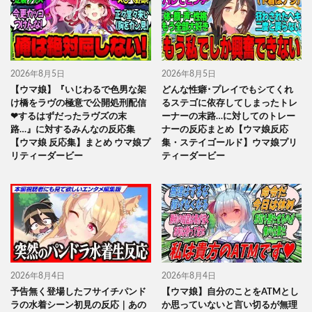
2026年8月5日
2026年8月5日
【ウマ娘】『いじわるで色男な架
どんな性癖･プレイでもシてくれ
け橋をラヴの極意で公開処刑配信
るステゴに依存してしまったトレ
❤するはずだったラヴズの末
ーナーの末路…に対してのトレー
路…』に対するみんなの反応集
ナーの反応まとめ【ウマ娘反応
【ウマ娘 反応集】まとめ ウマ娘プ
集・ステイゴールド】ウマ娘プリ
リティーダービー
ティーダービー
2026年8月4日
2026年8月4日
予告無く登場したフサイチパンド
【ウマ娘】自分のことをATMとし
ラの水着シーン初見の反応｜あの
か思っていないと言い切るが無理