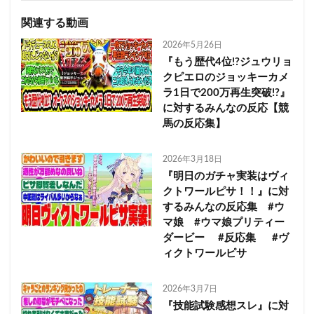
関連する動画
2026年5月26日
『もう歴代4位!?ジュウリョ
クピエロのジョッキーカメ
ラ1日で200万再生突破!?』
に対するみんなの反応【競
馬の反応集】
2026年3月18日
『明日のガチャ実装はヴィ
クトワールピサ！！』に対
するみんなの反応集 #ウ
マ娘 #ウマ娘プリティー
ダービー #反応集 #ヴ
ィクトワールピサ
2026年3月7日
『技能試験感想スレ』に対