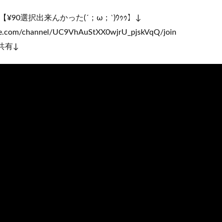
【¥90選択出来んかった(´；ω；`)ｳｩｩ】↓
be.com/channel/UC9VhAuStXX0wjrU_pjskVqQ/join
共有↓