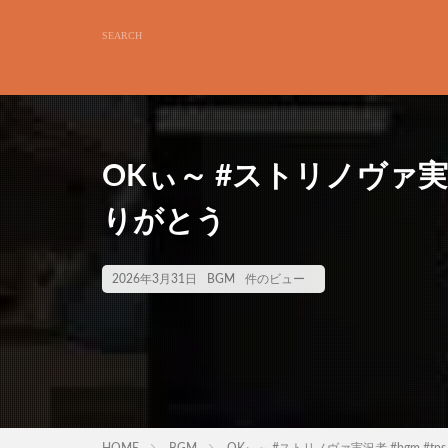
OKぃ～ #ストリノヴァ実況者
りがとう
2026年3月31日
BGM
件のビュー
HOME
BGM
OKぃ～ #ストリノヴァ実況者 #bgm #tp