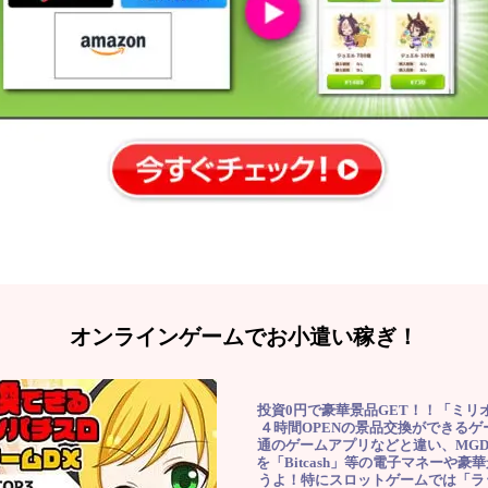
オンラインゲームでお小遣い稼ぎ！
投資0円で豪華景品GET！！「ミリ
４時間OPENの景品交換ができる
通のゲームアプリなどと違い、MG
を「Bitcash」等の電子マネーや
うよ！特にスロットゲームでは「ラ