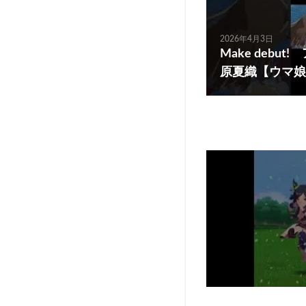
2026年4月3日
Make debu
原夏織【ウマ娘