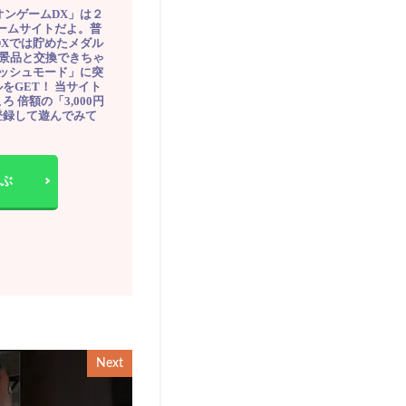
オンゲームDX」は２
ゲームサイトだよ。普
DXでは貯めたメダル
豪華景品と交換できちゃ
ッシュモード」に突
をGET！ 当サイト
ろ 倍額の「3,000円
登録して遊んでみて
ぶ
Next