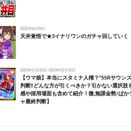
2022年6月10日
天井覚悟で★3イナリワンのガチャ回していく
2023年11月23日
2023年12月16日
【ウマ娘】本当にスタミナ人権？”SSRサウン
判断‼どんな方が引くべきか？引かない選択肢
感や採用場面も含めて紹介！微,無課金勢/ぱか
ャ最終判断】