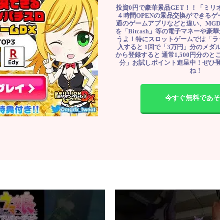
投資0円で豪華景品GET！！「ミリ
４時間OPENの景品交換ができる
通のゲームアプリなどと違い、MG
を「Bitcash」等の電子マネーや
うよ！特にスロットゲームでは「ラ
入すると 1回で「3万円」分のメダル
から登録すると 通常1,500円分のとこ
分」お試しポイント進呈中！ぜひ
ね！
今すぐ無料であそ