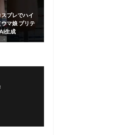
コスプレでハイ
ウマ娘 プリテ
 AI生成
！