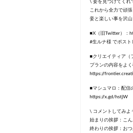
\ 妾を見つけてくれ
これから全力で頑張
妾と楽しい事を沢山
■X（旧Twitter）：http
#生ルナ様 でポス
■クリエイティア（
プランの内容をよく
https://frontier.crea
■マシュマロ：配信
https://x.gd/hstjW
\ コメントしてみよう
始まりの挨拶：こん
終わりの挨拶：おつ