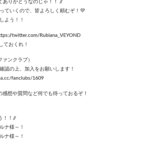
てありがとうなのじゃ！！ //
っていくので、皆よろしく頼むぞ！💜
しよう！！
s://twitter.com/Rubiana_VEYOND
トしておくれ！
ファンクラブ）
確認の上、加入をお願いします！
tia.cc/fanclubs/1609
の感想や質問など何でも待っておるぞ！
！！//
ルナ様～！
ルナ様～！