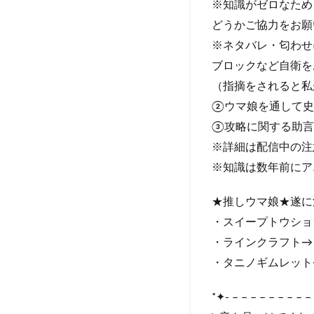
※知識がゼロなため
どうかご協力をお願
※ネタバレ・匂わせ
ブロックなど自衛を
（指摘をされると私
②ウマ娘を通して史
③攻略に関する助言
※詳細は配信中の注
※知識は数年前にア
★推しウマ娘★遂に
・スイープトウショ
・ラインクラフト→
・タニノギムレット
˚✦- – – – – – – – – – 