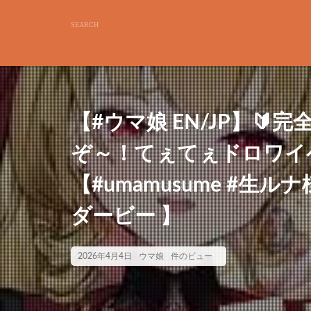
【#ウマ娘 EN/JP】
ぞ～！てぇてぇドロワイ
【#umamusume #生ルナ
ダービー 】
2026年4月4日
ウマ娘
件のビュー