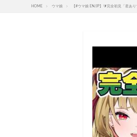
HOME
ウマ娘
【#ウマ娘 EN/JP】🔰完全初見「君あ