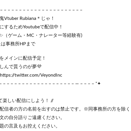
– – – – – – – – – – – – – – – – – – – – – –
uber Rubiana＊じゃ！
するためYoutubeで配信中！
✨（ゲーム・MC・ナレーター等経験有)
たは事務所HPまで
をメインに配信予定！
しんで貰うのが夢💜
://twitter.com/VeyondInc
– – – – – – – – – – – – – – – – – – – – — – – – – ˚✦
て楽しい配信にしよう！ //
配信者の方の名前を出すのは禁止です。※同事務所の方を除く
文の自分語りご遠慮ください。
題の言及もお控えください。