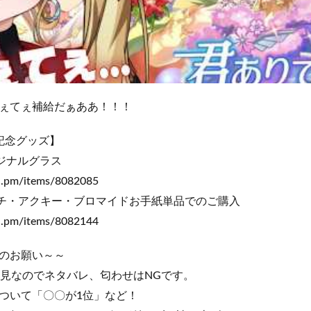
ぇてぇ補給だぁああ！！！
記念グッズ】
リジナルグラス
th.pm/items/8082085
チ・アクキー・ブロマイドお手紙単品でのご購入
th.pm/items/8082144
のお願い～～
見なのでネタバレ、匂わせはNGです。
ついて「〇〇が1位」など！