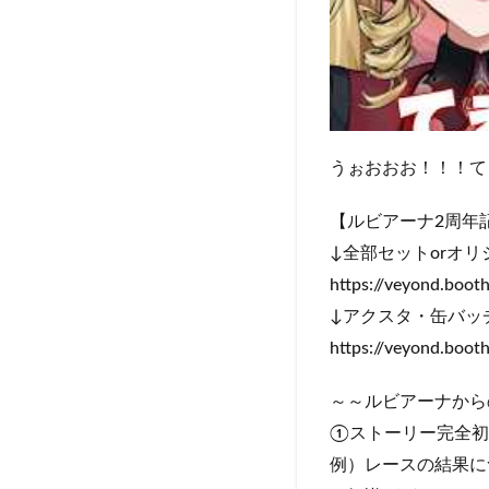
うぉおおお！！！て
【ルビアーナ2周年
↓全部セットorオ
https://veyond.boo
↓アクスタ・缶バッ
https://veyond.boo
～～ルビアーナから
①ストーリー完全初
例）レースの結果に