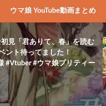
ウマ娘 YouTube動画まとめ
完全初見「君ありて、春」を読む
ベント待ってました！
様 #Vtuber #ウマ娘プリティー