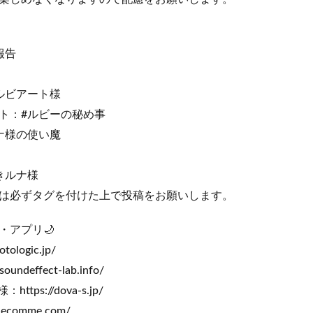
報告
ルビアート様
ト：#ルビーの秘め事
ナ様の使い魔
きルナ様
は必ずタグを付けた上で投稿をお願いします。
・アプリ🌙
tologic.jp/
ndeffect-lab.info/
ttps://dova-s.jp/
ecomme.com/