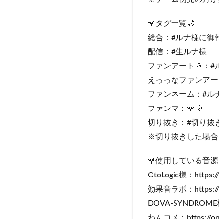
🌹タグ一覧🌙
総合：#ルナ様に御
配信：#生ルナ様
ファンアート🎨：#
えっっなファンアー
ファンネーム：#ル
ファンマ：🌹🌙
切り抜き：#切り抜
※切り抜きした場合
🌹使用している音源
OtoLogic様：https://o
効果音ラボ：https://sou
DOVA-SYNDROME様：h
わんコメ：https://on