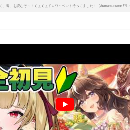
りて、春」を読むぞ～！てぇてぇドロワイベント待ってました！【#umamusume #生ルナ