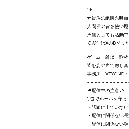
˚✦- – – – – – – – – – 
元貴族の絶叫系吸血鬼Vt
人間界の皆を使い魔に
声優としても活動中
※案件はXのDMま
ゲーム・雑談・歌枠
皆を妾の声で癒し楽
事務所：VEYOND：https
– – – – – – – – – – – 
🌹配信中の注意🌙
\ 皆でルールを守っ
・話題に出ていない
・配信に関係ない長
・配信に関係ない話