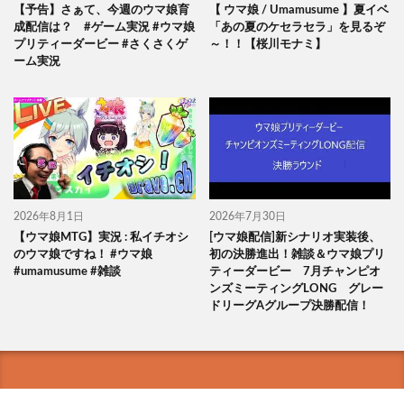
【予告】さぁて、今週のウマ娘育
【 ウマ娘 / Umamusume 】夏イベ
成配信は？ #ゲーム実況 #ウマ娘
「あの夏のケセラセラ」を見るぞ
プリティーダービー #さくさくゲ
～！！【桜川モナミ】
ーム実況
2026年8月1日
2026年7月30日
【ウマ娘MTG】実況 : 私イチオシ
[ウマ娘配信]新シナリオ実装後、
のウマ娘ですね！ #ウマ娘
初の決勝進出！雑談＆ウマ娘プリ
#umamusume #雑談
ティーダービー 7月チャンピオ
ンズミーティングLONG グレー
ドリーグAグループ決勝配信！