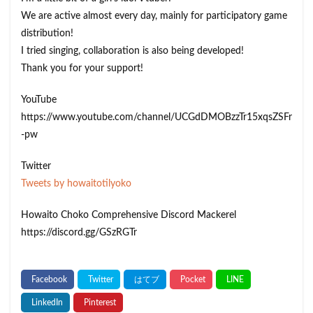
We are active almost every day, mainly for participatory game
distribution!
I tried singing, collaboration is also being developed!
Thank you for your support!
YouTube
https://www.youtube.com/channel/UCGdDMOBzzTr15xqsZSFr
-pw
Twitter
Tweets by howaitotilyoko
Howaito Choko Comprehensive Discord Mackerel
https://discord.gg/GSzRGTr