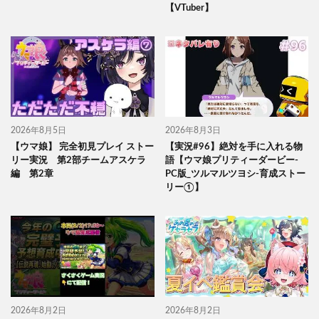
【VTuber】
2026年8月5日
2026年8月3日
【ウマ娘】 完全初見プレイ ストー
【実況#96】絶対を手に入れる物
リー実況 第2部チームアスケラ
語【ウマ娘プリティーダービー-
編 第2章
PC版_ツルマルツヨシ-育成ストー
リー①】
2026年8月2日
2026年8月2日