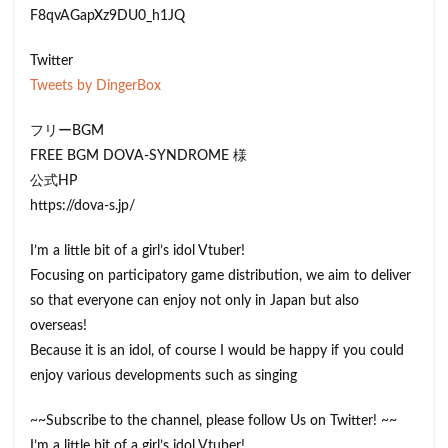
F8qvAGapXz9DU0_h1JQ
Twitter
Tweets by DingerBox
フリーBGM
FREE BGM DOVA-SYNDROME 様
公式HP
https://dova-s.jp/
I’m a little bit of a girl’s idol Vtuber!
Focusing on participatory game distribution, we aim to deliver
so that everyone can enjoy not only in Japan but also
overseas!
Because it is an idol, of course I would be happy if you could
enjoy various developments such as singing
~~Subscribe to the channel, please follow Us on Twitter! ~~
I’m a little bit of a girl’s idol Vtuber!