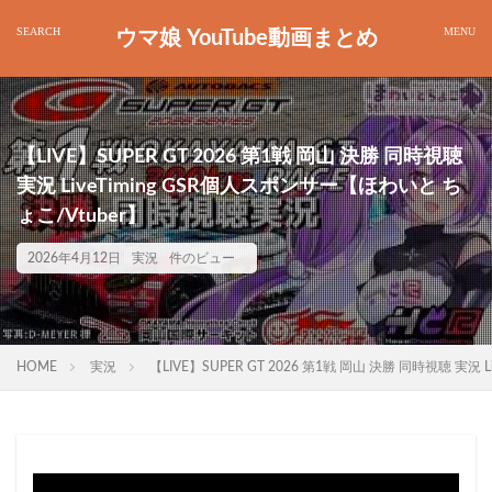
ウマ娘 YouTube動画まとめ
【LIVE】SUPER GT 2026 第1戦 岡山 決勝 同時視聴
実況 LiveTiming GSR個人スポンサー【ほわいと ち
ょこ/Vtuber】
2026年4月12日
実況
件のビュー
HOME
実況
【LIVE】SUPER GT 2026 第1戦 岡山 決勝 同時視聴 実況 