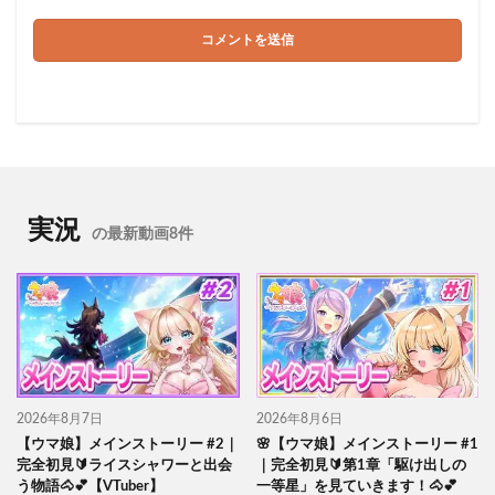
実況
の最新動画8件
2026年8月7日
2026年8月6日
【ウマ娘】メインストーリー #2｜
🌸【ウマ娘】メインストーリー #1
完全初見🔰ライスシャワーと出会
｜完全初見🔰第1章「駆け出しの
う物語🐴💕【VTuber】
一等星」を見ていきます！🐴💕