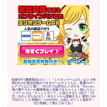
投資0円で豪華景品GET！！「ミリオンゲームDX」は２４時
間OPENの景品交換ができるゲームサイトだよ。普通のゲー
ムアプリなどと違い、MGDXでは貯めたメダルを「Bitcash」
等の電子マネーや豪華景品と交換できちゃうよ！特にスロッ
トゲームでは「ラッシュモード」に突入すると 1回で「3万
円」分のメダルをGET！ 当サイトから登録すると 通常1,500
円分のところ 倍額の「3,000円分」お試しポイント進呈中！
ぜひ登録して遊んでみてね！