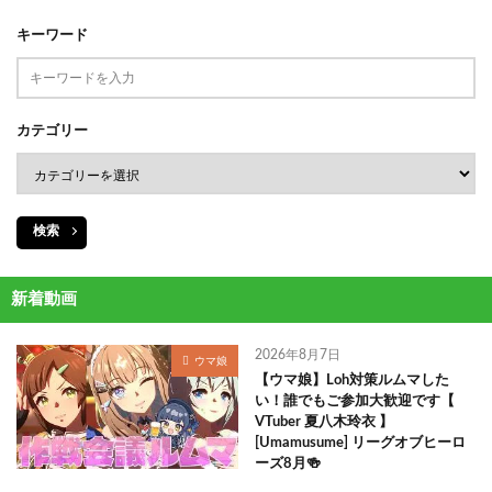
キーワード
カテゴリー
検索
新着動画
2026年8月7日
ウマ娘
【ウマ娘】Loh対策ルムマした
い！誰でもご参加大歓迎です【
VTuber 夏八木玲衣 】
[Umamusume] リーグオブヒーロ
ーズ8月🍻