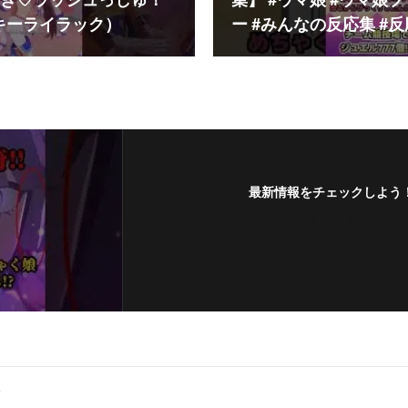
き♡ラッシュっしゅ！
集】 #ウマ娘 #ウマ娘
キーライラック）
ー #みんなの反応集 #
最新情報をチェックしよう
フォローする