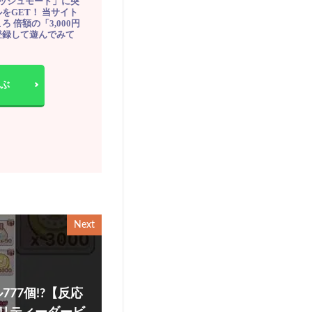
ッシュモード」に突
をGET！ 当サイト
ろ 倍額の「3,000円
登録して遊んでみて
ぶ
Next
77個!?【反応