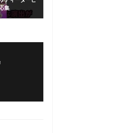
プリティーダービ
反応集
！