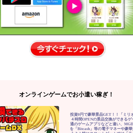
オンラインゲームでお小遣い稼ぎ！
投資0円で豪華景品GET！！「ミリ
４時間OPENの景品交換ができる
通のゲームアプリなどと違い、MG
を「Bitcash」等の電子マネーや