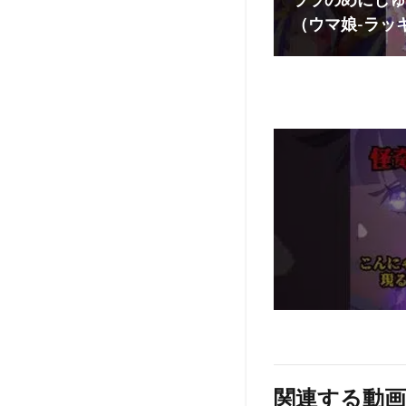
ララのめにしゅ
（ウマ娘-ラッ
関連する動画