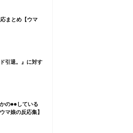
反応まとめ【ウマ
ド引退。』に対す
かの●●している
ウマ娘の反応集】