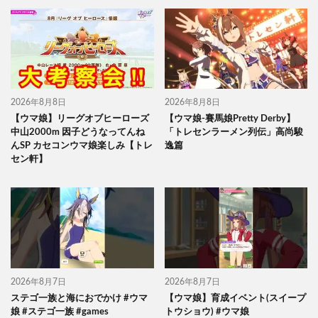
2026年8月8日
2026年8月8日
【ウマ娘】リーグオブヒーローズ
【ウマ娘-賽馬娘Pretty Derby】
中山2000m 因子どうなってんね
「トレセンラーメン列伝」高尚駿
んSP カセコンウマ娘楽しみ【トレ
逸篇
セン軒】
2026年8月7日
2026年8月7日
ステゴ一族と海におでかけ #ウマ
【ウマ娘】育成イベント(スイープ
娘 #ステゴ一族 #games
トウショウ) #ウマ娘