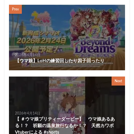
Prev
2026年4月14日
【ウマ娘】LoHの練習回したり因子回ったり
Next
2026年4月14日
【 ＃ウマ娘プリティーダービー】 ウマ娘あるあ
る！？ 祈願の温泉旅行なるか！？ 天然カワボ
Vtuberによる #shorts