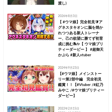
渡し)
2026年8月3日
【 #ウマ娘】完全初見🔰ア
グネスタキオンに脳を焼か
れつつある新人トレーナ
ー、己の欲望に勝てず初育
成に挑む🏇✨【 ウマ娘プリ
ティーダービー 】 #超御天
かぷら #新人vtuber
2024年9月23日
【#ウマ娘】メインストー
リー第2部中編 完全初見
鑑賞！！【#Vtuber /#紅乃
みやこ /#ウマ娘プリティー
ダービー】
2022年2月15日