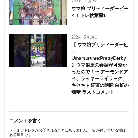
2023年11月25日
ウマ娘 プリティーダービー
× アトレ秋葉原1
2026年5月14日
【 ウマ娘プリティーダービ
ー
Umamusume:PrettyDerby
】ウマ娘達の会話が可愛か
ったので！〜 アーモンドア
イ、ラッキーライラック、
キセキ + 紅蓮の咆哮 白焔の
爛華 ラストコメント
コメントを書く
メールアドレスが公開されることはありません。
※
が付いている欄は
必須項目です