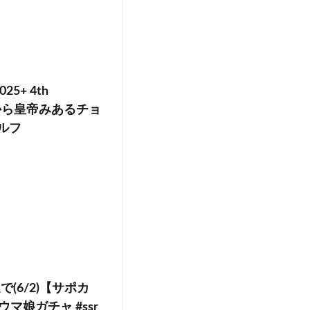
+ 4th
フ から皇帝みあるチョ
ルフ
(6/2)【サポカ
ウマ娘ガチャ #ssr