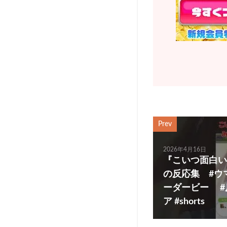
Prev
2026年4月16日
『こいつ面白い
の反応集 #ウ
ーダービー #
ア #shorts