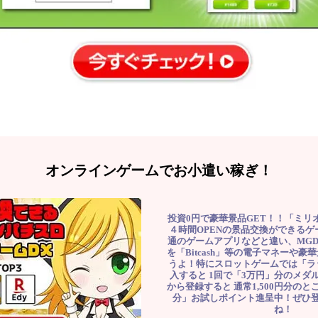
オンラインゲームでお小遣い稼ぎ！
投資0円で豪華景品GET！！「ミリ
４時間OPENの景品交換ができる
通のゲームアプリなどと違い、MG
を「Bitcash」等の電子マネーや
うよ！特にスロットゲームでは「ラ
入すると 1回で「3万円」分のメダル
から登録すると 通常1,500円分のとこ
分」お試しポイント進呈中！ぜひ
ね！