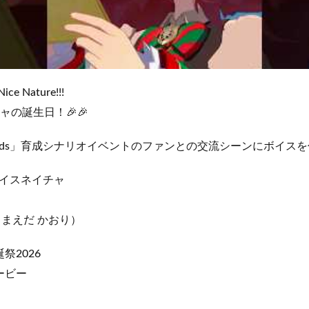
ce Nature!!!
ャの誕生日！🎉🎉
e Legends」育成シナリオイベントのファンとの交流シーンにボイ
イスネイチャ
（まえだ かおり）
祭2026
ービー