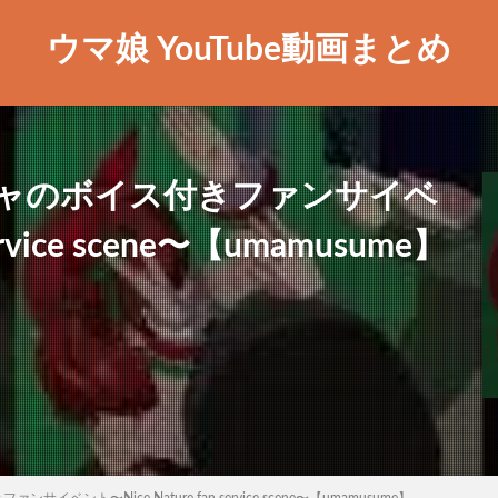
ウマ娘 YouTube動画まとめ
ャのボイス付きファンサイベ
ervice scene〜【umamusume】
ント〜Nice Nature fan service scene〜【umamusume】