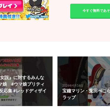
今すぐ無料であそ
女説』に対するみんな
マ娘 #ウマ娘プリティ
2026年4月16日
反応集 #レッドディザイ
宝鐘マリン・兎田ぺこらM
ラップ