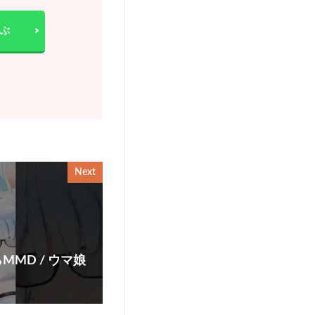
ぶ
Next
MD / ウマ娘