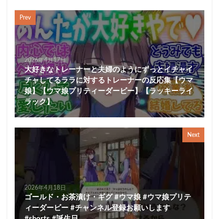
Prev
2026年4月17日
大好きなトレーナーと夫婦のようにずっとイチャイ
チャしてるララに対するトレーナーの反応集【ウマ
娘】【ウマ娘プリティーダービー】【ラッキーライ
ラック】
Next
2026年4月18日
ゴールド・お茶漬け・ギグ #ウマ娘 #ウマ娘プリテ
ィーダービー #チャンネル登録お願いします
#shorts #誕生日