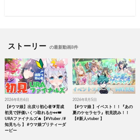
ストーリー
の最新動画8件
2026年8月6日
2026年8月5日
【#ウマ娘】出戻り初心者🔰育成
【#ウマ娘 】イベスト！！『あの
初見で評価いくつ取れるか👀👑
夏のケセラセラ』初見読み！！
URAファイナルズ🔥【#Vtuber /#
【#新人vtuber 】
知見ちら 】 #ウマ娘プリティーダ
ービー