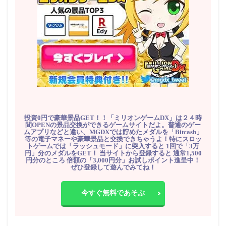
投資0円で豪華景品GET！！「ミリオンゲームDX」は２４時
間OPENの景品交換ができるゲームサイトだよ。普通のゲー
ムアプリなどと違い、MGDXでは貯めたメダルを「Bitcash」
等の電子マネーや豪華景品と交換できちゃうよ！特にスロッ
トゲームでは「ラッシュモード」に突入すると 1回で「3万
円」分のメダルをGET！ 当サイトから登録すると 通常1,500
円分のところ 倍額の「3,000円分」お試しポイント進呈中！
ぜひ登録して遊んでみてね！
今すぐ無料であそぶ