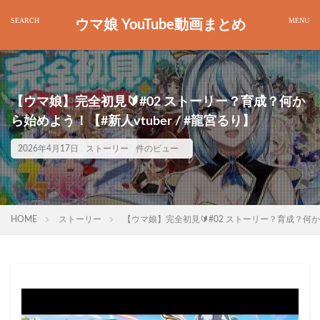
ウマ娘 YouTube動画まとめ
【ウマ娘】完全初見🔰#02 ストーリー？育成？何か
ら始めよう！【#新人vtuber / #龍宮るり】
2026年4月17日
ストーリー
件のビュー
HOME
ストーリー
【ウマ娘】完全初見🔰#02 ストーリー？育成？何から