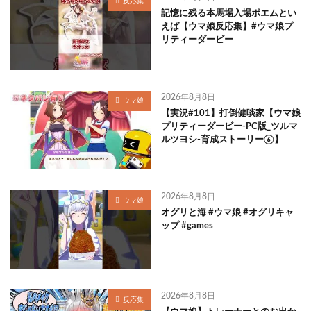
反応集
記憶に残る本馬場入場ポエムとい
えば【ウマ娘反応集】#ウマ娘プ
リティーダービー
2026年8月8日
ウマ娘
【実況#101】打倒健啖家【ウマ娘
プリティーダービー-PC版_ツルマ
ルツヨシ-育成ストーリー⑥】
2026年8月8日
ウマ娘
オグリと海 #ウマ娘 #オグリキャ
ップ #games
2026年8月8日
反応集