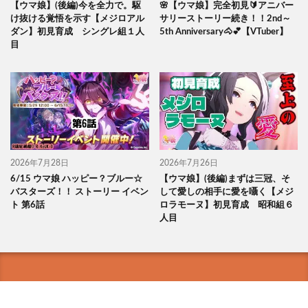
【ウマ娘】(後編)今を全力で。駆
🌸【ウマ娘】完全初見🔰アニバー
け抜ける覚悟を示す【メジロアル
サリーストーリー続き！！2nd～
ダン】初見育成 シングレ組１人
5th Anniversary🐴💕【VTuber】
目
2026年7月28日
2026年7月26日
6/15 ウマ娘 ハッピー？ブルー☆
【ウマ娘】(後編)まずは三冠、そ
バスターズ！！ ストーリー イベン
して愛しの相手に愛を囁く【メジ
ト 第6話
ロラモーヌ】初見育成 昭和組６
人目