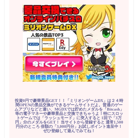
投資0円で豪華景品GET！！「ミリオンゲームDX」は２４時
間OPENの景品交換ができるゲームサイトだよ。普通のゲー
ムアプリなどと違い、MGDXでは貯めたメダルを「Bitcash」
等の電子マネーや豪華景品と交換できちゃうよ！特にスロッ
トゲームでは「ラッシュモード」に突入すると 1回で「3万
円」分のメダルをGET！ 当サイトから登録すると 通常1,500
円分のところ 倍額の「3,000円分」お試しポイント進呈中！
ぜひ登録して遊んでみてね！