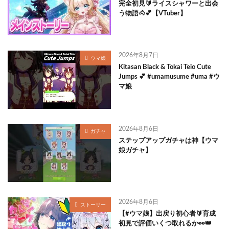
完全初見🔰ライスシャワーと出会
う物語🐴💕【VTuber】
2026年8月7日
ウマ娘
Kitasan Black & Tokai Teio Cute
Jumps 💕 #umamusume #uma #ウ
マ娘
2026年8月6日
ガチャ
ステップアップガチャは神【ウマ
娘ガチャ】
2026年8月6日
ストーリー
【#ウマ娘】出戻り初心者🔰育成
初見で評価いくつ取れるか👀👑