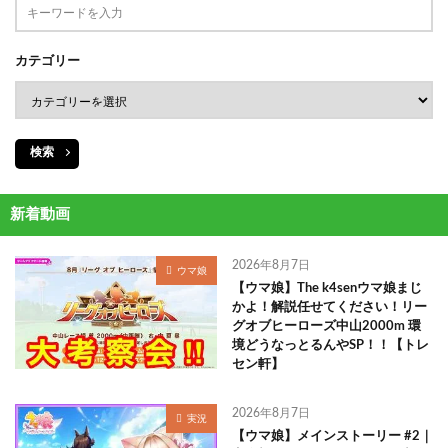
カテゴリー
検索
新着動画
2026年8月7日
ウマ娘
【ウマ娘】The k4senウマ娘まじ
かよ！解説任せてください！リー
グオブヒーローズ中山2000m 環
境どうなっとるんやSP！！【トレ
セン軒】
2026年8月7日
実況
【ウマ娘】メインストーリー #2｜