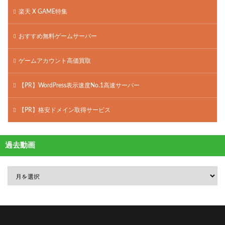
楽天 X GAME特集
おすすめ無料ゲームサーバー
ゲームアカウント高価買取
【PR】WordPress表示速度No.1高速サーバー
【PR】格安ドメイン取得サービス
過去動画