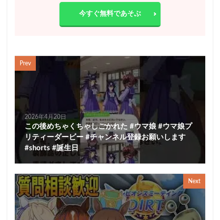
今すぐ無料であそぶ
Prev
2026年4月20日
この後めちゃくちゃしごかれた #ウマ娘 #ウマ娘プ
リティーダービー #チャンネル登録お願いします
#shorts #誕生日
Next