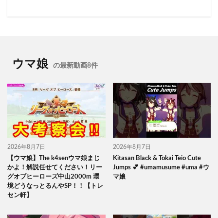
ウマ娘
の最新動画8件
2026年8月7日
2026年8月7日
【ウマ娘】The k4senウマ娘まじ
Kitasan Black & Tokai Teio Cute
かよ！解説任せてください！リー
Jumps 💕 #umamusume #uma #ウ
グオブヒーローズ中山2000m 環
マ娘
境どうなっとるんやSP！！【トレ
セン軒】