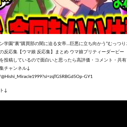
ン学園”裏”購買部の闇に迫る女帝…巨悪に立ち向かう”むっつり
の反応集【ウマ娘 反応集】まとめ ウマ娘プリティーダービー
を投稿しているので面白いと思ったら高評価・コメント・共有
集チャンネル↓
om/@Hishi_Miracle1999?si=zqTGSRBGd5Op-GY1
ト↓