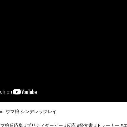
 Inc. ウマ娘 シンデレラグレイ
ウマ娘反応集 #プリティダービー #反応 #怪文書 #トレーナー #