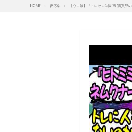
HOME
反応集
【ウマ娘】『トレセン学園”裏”購買部