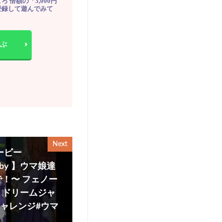
ろ 倍額の「3,000円
登録して遊んでみて
ぶ
Next
ービー
erby 】ウマ娘達
！〜 フェノー
、ドリームジャ
チャレンジ#ウマ