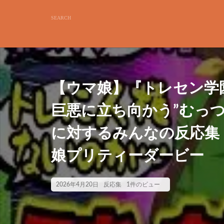
【ウマ娘】『トレセン学園
巨悪に立ち向かう”むっ
に対するみんなの反応集【
娘プリティーダービー
2026年4月20日
反応集
1件のビュー