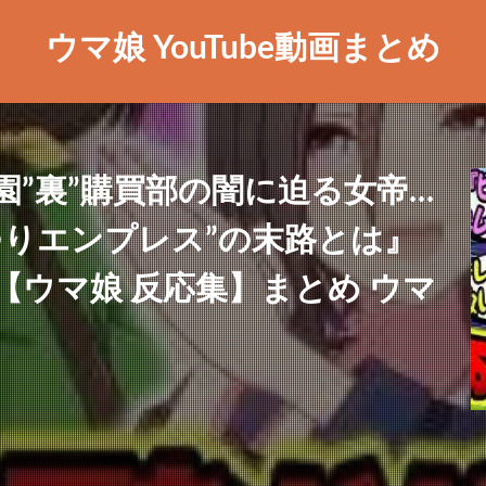
ウマ娘 YouTube動画まとめ
”裏”購買部の闇に迫る女帝…
つりエンプレス”の末路とは』
ウマ娘 反応集】まとめ ウマ