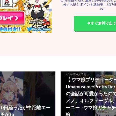
から登録すると 通常1,500円分のとこ
分」お試しポイント進呈中！ぜひ
ね！
今すぐ無料であそ
2026年4月20日
【 ウマ娘プリティーダ
Umamusume:PrettyD
の会話が可愛かったので
メノ、オルフェーヴル
、10日経ったが中距離エー
ーニー +ウマ娘ガチャ
るかね
娘