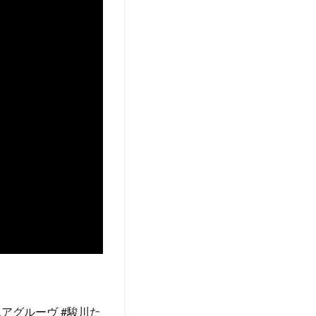
エアグルーヴ #駿川た