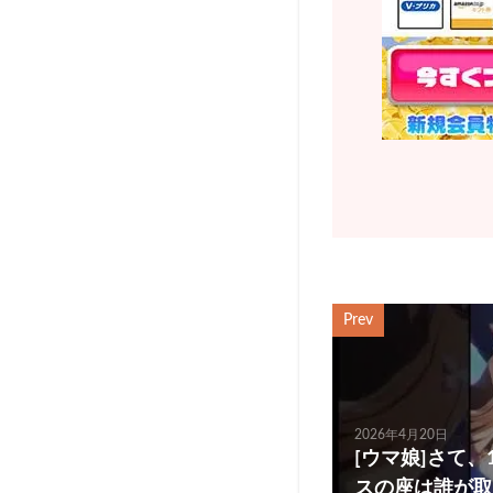
Prev
2026年4月20日
[ウマ娘]さて
スの座は誰が取