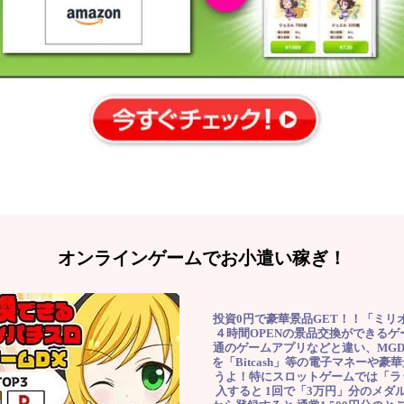
オンラインゲームでお小遣い稼ぎ！
投資0円で豪華景品GET！！「ミリ
４時間OPENの景品交換ができる
通のゲームアプリなどと違い、MG
を「Bitcash」等の電子マネーや
うよ！特にスロットゲームでは「ラ
入すると 1回で「3万円」分のメダル