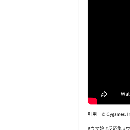
引用 © Cygames,
#ウマ娘 #反応集 #