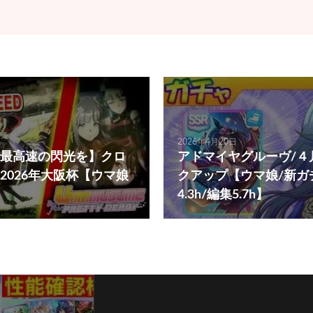
2026年4月20日
最高速の閃光を】クロ
アドマイヤグルーヴ/４
2026年大阪杯【ウマ娘
クアップ【ウマ娘/新ガ
4.3h/編集5.7h】