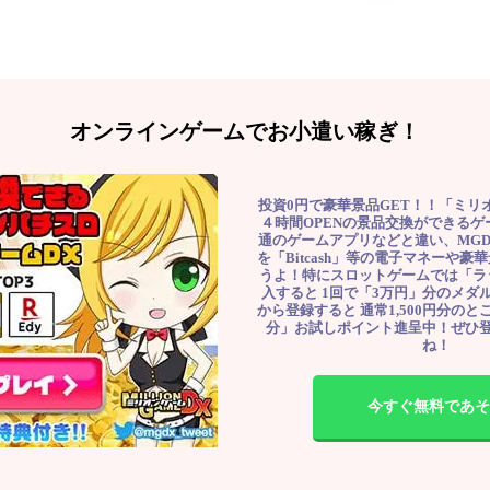
オンラインゲームでお小遣い稼ぎ！
投資0円で豪華景品GET！！「ミリ
４時間OPENの景品交換ができる
通のゲームアプリなどと違い、MG
を「Bitcash」等の電子マネーや
うよ！特にスロットゲームでは「ラ
入すると 1回で「3万円」分のメダル
から登録すると 通常1,500円分のとこ
分」お試しポイント進呈中！ぜひ
ね！
今すぐ無料であそ