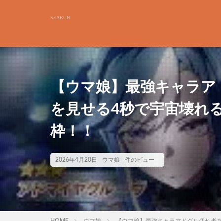
【ウマ娘】最強キャラア
を見せる4秒で宇宙壊れ
枠！！
2026年4月20日
ウマ娘
件のビュー
HOME
ウマ娘
【ウマ娘】最強キャラアドグル切れ者