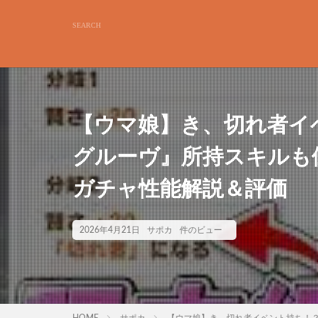
【ウマ娘】き、切れ者イ
グルーヴ』所持スキルも
ガチャ性能解説＆評価
2026年4月21日
サポカ
件のビュー
HOME
サポカ
【ウマ娘】き、切れ者イベント持ち！