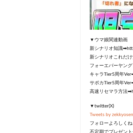
▼ウマ娘関連動画
新シナリオ知識➡https:/
新シナリオこれだけ覚えろ6選
フォーエバーヤング、カジノ
キャラTier5周年Ver➡ht
サポカTier5周年Ver➡ht
高速リセマラ方法➡https
▼twitter(X)
Tweets by zekkyosen
フォローよろしくね
不定期でプレゼント