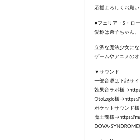
応援よろしくお願い
●フェリア・S・ロ
愛称は弟子ちゃん、
立派な魔法少女にな
ゲームやアニメのオ
▼サウンド
一部音源は下記サイ
効果音ラボ様→https://s
OtoLogic様→https://o
ポケットサウンド様→https
魔王魂様→https://mao
DOVA-SYNDROME様→h