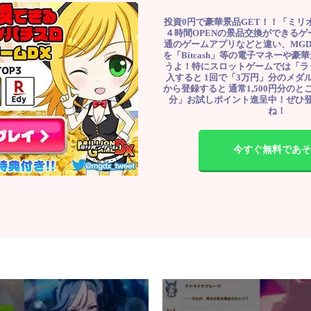
投資0円で豪華景品GET！！「ミリ
４時間OPENの景品交換ができる
通のゲームアプリなどと違い、MG
を「Bitcash」等の電子マネーや
うよ！特にスロットゲームでは「ラ
入すると 1回で「3万円」分のメダル
から登録すると 通常1,500円分のとこ
分」お試しポイント進呈中！ぜひ
ね！
今すぐ無料であそ