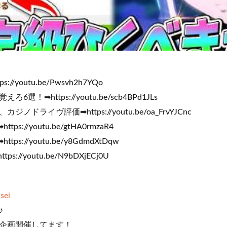
/youtu.be/Pwsvh2h7YQo
！➡https://youtu.be/scb4BPd1JLs
ドライヴ評価➡https://youtu.be/oa_FrvYJCnc
tps://youtu.be/gtHA0rmzaR4
tps://youtu.be/y8GdmdXtDqw
://youtu.be/N9bDXjECj0U
sei
♪
企画開催してます！