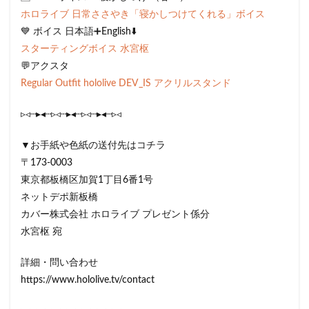
ホロライブ 日常ささやき「寝かしつけてくれる」ボイス
💙 ボイス 日本語➕English⬇️
スターティングボイス 水宮枢
💬アクスタ
Regular Outfit hololive DEV_IS アクリルスタンド
▹◃┄▸◂┄▹◃┄▸◂┄▹◃┄▸◂┄▹◃
▼お手紙や色紙の送付先はコチラ
〒173-0003
東京都板橋区加賀1丁目6番1号
ネットデポ新板橋
カバー株式会社 ホロライブ プレゼント係分
水宮枢 宛
詳細・問い合わせ
https://www.hololive.tv/contact