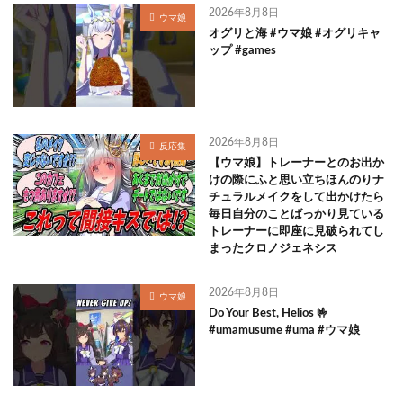
2026年8月8日
ウマ娘
オグリと海 #ウマ娘 #オグリキャ
ップ #games
2026年8月8日
反応集
【ウマ娘】トレーナーとのお出か
けの際にふと思い立ちほんのりナ
チュラルメイクをして出かけたら
毎日自分のことばっかり見ている
トレーナーに即座に見破られてし
まったクロノジェネシス
2026年8月8日
ウマ娘
Do Your Best, Helios 🤟
#umamusume #uma #ウマ娘