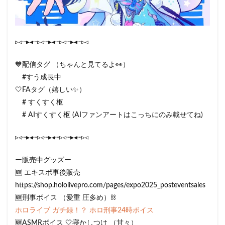
▹◃┄▸◂┄▹◃┄▸◂┄▹◃┄▸◂┄▹◃
💙配信タグ （ちゃんと見てるよ👀）
#すう成長中
🤍FAタグ（嬉しい✨️）
# すくすく枢
# AIすくすく枢 (AIファンアートはこっちにのみ載せてね)
▹◃┄▸◂┄▹◃┄▸◂┄▹◃┄▸◂┄▹◃
ー販売中グッズー
🆕 エキスポ事後販売
https://shop.hololivepro.com/pages/expo2025_posteventsales
🆕刑事ボイス （愛重 圧多め）⛓️
ホロライブ ガチ録！？ ホロ刑事24時ボイス
🆕ASMRボイス 🤍寝かしつけ （甘々）