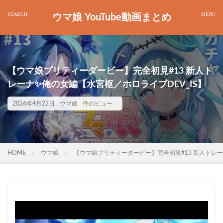
ウマ娘 YouTube動画まとめ
【ウマ娘プリティーダービー】完全初見#13 新人ト
レーナ✨️俺の女編【水宮枢／ホロライブDEV_IS】
2026年4月22日
ウマ娘
件のビュー
HOME
ウマ娘
【ウマ娘プリティーダービー】完全初見#13 新人トレーナ