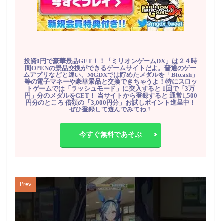
投資0円で豪華景品GET！！「ミリオンゲームDX」は２４時
間OPENの景品交換ができるゲームサイトだよ。普通のゲー
ムアプリなどと違い、MGDXでは貯めたメダルを「Bitcash」
等の電子マネーや豪華景品と交換できちゃうよ！特にスロッ
トゲームでは「ラッシュモード」に突入すると 1回で「3万
円」分のメダルをGET！ 当サイトから登録すると 通常1,500
円分のところ 倍額の「3,000円分」お試しポイント進呈中！
ぜひ登録して遊んでみてね！
今すぐ無料であそぶ
Prev