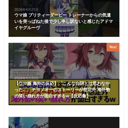
2026年4月21日
ウマ娘 プリティーダービー トレーナーからの気遣
いを突っぱねた後で少し申し訳ないと感じたアドマ
イヤグルーヴ
Next
2026年4月22日
【ウマ娘 海外の反応】「こんな台詞とは思わなか
った…」 チヨノオーのストーリーが想定外 海外勢
の笑い崩れ方が面白すぎるw【反応集】