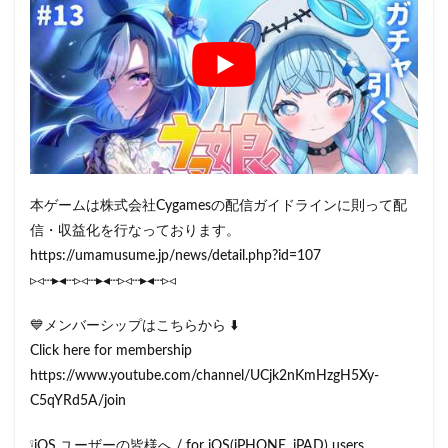
本ゲームは株式会社Cygamesの配信ガイドラインに則って配
信・収益化を行なっております。
https://umamusume.jp/news/detail.php?id=107
▹◃┄▸◂┄▹◃┄▸◂┄▹◃┄▸◂┄▹◃
💙メンバーシップはこちらから ⬇️
Click here for membership
https://www.youtube.com/channel/UCjk2nKmHzgH5Xy-
C5qYRd5A/join
❕iOS ユーザーの皆様へ / for iOS(iPHONE, iPAD) users