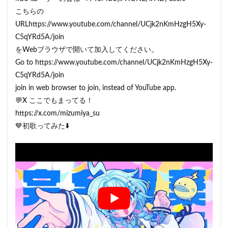
こちらの
URLhttps://www.youtube.com/channel/UCjk2nKmHzgH5Xy-
C5qYRd5A/join
をWebブラウザで開いて加入してください。
Go to https://www.youtube.com/channel/UCjk2nKmHzgH5Xy-
C5qYRd5A/join
join in web browser to join, instead of YouTube app.
💬X ここでもまってる！
https://x.com/mizumiya_su
💙初歌ってみた⬇️