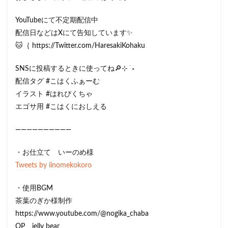
YouTubeにて不定期配信中
配信日などはXにて告知しています✨
🐱｛ https://Twitter.com/HaresakiKohaku
SNSに投稿するときに使ってね🔎⊹ ࣪ ˖
‎配信タグ ⁦‪#こはくふぁーむ‬⁩
‎イラスト ⁦‪#はれぴくちゃ‬⁩
‎エゴサ用 ⁦‪#こはくにおしえる‬⁩
——————————
・お仕立て いーのめ様
Tweets by iinomekokoro
・使用BGM
茶葉のぎか様制作
https://www.youtube.com/@nogika_chaba
OP jelly bear