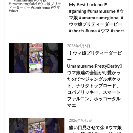
My Best Luck pull!!
#gaming #umamusume #ウ
マ娘 #umamusumeglobal #
ウマ娘プリティーダービー
#shorts #uma #ウマ #short
2026年4月6日
【 ウマ娘プリティーダービ
ー
Umamusume:PrettyDerby】
ウマ娘達の会話が可愛かっ
たので〜ジャングルポケッ
ト、ナリタトップロード、
コパノリッキー、スマート
ファルコン、ホッコータル
マエ
2026年4月5日
痛い目見させて余 #ウマ娘