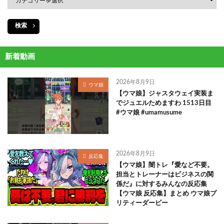
検索
新着動画
2026年8月9日
ウマ娘
【ウマ娘】ジャスタウェイ実装ま
でジュエルためますわ 1513日目
#ウマ娘 #umamusume
2026年8月9日
反応集
【ウマ娘】闇トレ『愛など不要。
担当とトレーナーはビジネスの関
係だ』に対するみんなの反応集
【ウマ娘 反応集】まとめ ウマ娘プ
リティーダービー