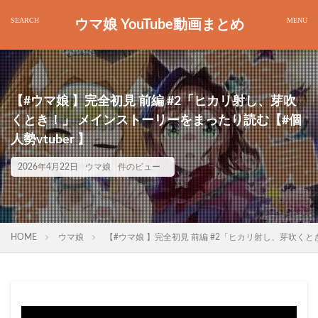
ウマ娘 YouTube動画まとめ
【#ウマ娘 】完全初見 前編 #2「ヒカリ射し、芽吹
くとき！」 メインストーリーをまったり読む【#個
人勢vtuber 】
2026年4月22日
ウマ娘
件のビュー
HOME
ウマ娘
【#ウマ娘 】完全初見 前編 #2「ヒカリ射し、芽吹くとき