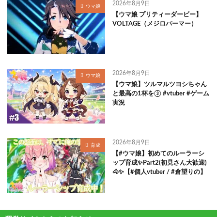
2026年8月9日
ウマ娘
【ウマ娘 プリティーダービー】
VOLTAGE（メジロパーマー）
2026年8月9日
ウマ娘
【ウマ娘】ツルマルツヨシちゃん
と最高の1杯を③ #vtuber #ゲーム
実況
2026年8月9日
育成
【#ウマ娘】初めてのルーラーシ
ップ育成✨Part2(初見さん大歓迎)
🐴✨【#個人vtuber / #倉望りの】