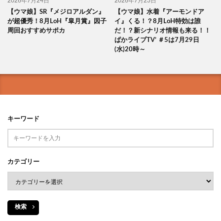
2026年7月24日
2026年7月23日
【ウマ娘】SR『メジロアルダン』
【ウマ娘】水着『アーモンドア
が超優秀！8月LoH『皐月賞』因子
イ』くる！？8月LoH特効は誰
周回おすすめサポカ
だ！？新シナリオ情報も来る！！
ぱかライブTV’ ＃5は7月29日
(水)20時～
キーワード
カテゴリー
検索