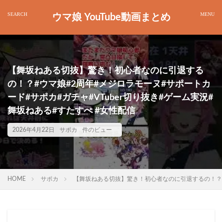
ウマ娘 YouTube動画まとめ
【舞坂ねある切抜】驚き！初心者なのに引退する
の！？#ウマ娘#2周年#メジロラモーヌ#サポートカ
ード#サポカ#ガチャ#VTuber切り抜き#ゲーム実況#
舞坂ねある#すたすぺ #女性配信
2026年4月22日
サポカ
件のビュー
HOME
サポカ
【舞坂ねある切抜】驚き！初心者なのに引退するの！？#ウ