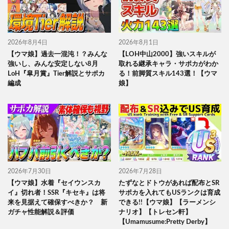
2026年8月4日
2026年8月1日
【ウマ娘】過去一混沌！？みんな
【LOH中山2000】強いスキルが
強いし、みんな安定しない8月
取れる継承キャラ・サポカがわか
LoH『皐月賞』Tier解説とサポカ
る！前脚質スキル143選！【ウマ
編成
娘】
2026年7月30日
2026年7月28日
【ウマ娘】水着『セイウンスカ
たずなとドトウがあれば配布とSR
イ』切れ者！SSR『キセキ』は将
サポカを入れてもUSランクは育成
来を見据えて確保すべきか？ 新
できる!!【ウマ娘】【ラーメンシ
ガチャ性能解説＆評価
ナリオ】【トレセン軒】
【Umamusume:Pretty Derby】