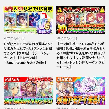
2026年7月28日
2026年7月26日
たずなとドトウがあれば配布とSR
【ウマ娘】持ってたら無凸も必ず
サポカを入れてもUSランクは育成
採用！8月LoH因子周回サポカまと
できる!!【ウマ娘】【ラーメンシ
め！中山2000/優先すべき白因子/
ナリオ】【トレセン軒】
必須スキル【ウマ娘 新シナリオ ら
【Umamusume:Pretty Derby】
っしゃいトレセン軒 リーグオブヒ
ーローズ】