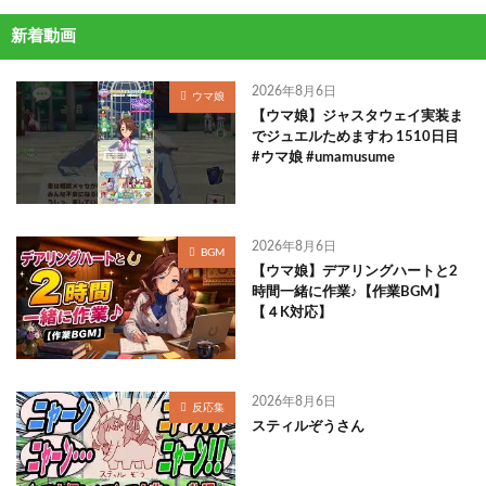
新着動画
2026年8月6日
ウマ娘
【ウマ娘】ジャスタウェイ実装ま
でジュエルためますわ 1510日目
#ウマ娘 #umamusume
2026年8月6日
BGM
【ウマ娘】デアリングハートと2
時間一緒に作業♪【作業BGM】
【４K対応】
2026年8月6日
反応集
スティルぞうさん