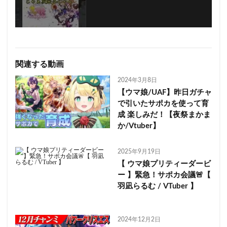
関連する動画
2024年3月8日
【ウマ娘/UAF】昨日ガチャ
で引いたサポカを使って育
成 楽しみだ！【夜祭まかま
か/Vtuber】
2025年9月19日
【 ウマ娘プリティーダービ
ー 】緊急！サポカ会議🚨【
羽凪らるむ / VTuber 】
2024年12月2日