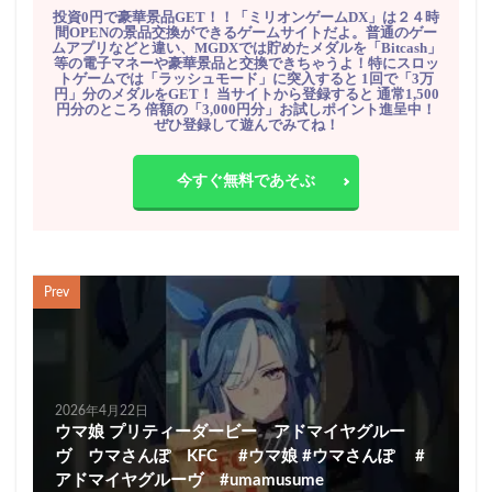
投資0円で豪華景品GET！！「ミリオンゲームDX」は２４時
間OPENの景品交換ができるゲームサイトだよ。普通のゲー
ムアプリなどと違い、MGDXでは貯めたメダルを「Bitcash」
等の電子マネーや豪華景品と交換できちゃうよ！特にスロッ
トゲームでは「ラッシュモード」に突入すると 1回で「3万
円」分のメダルをGET！ 当サイトから登録すると 通常1,500
円分のところ 倍額の「3,000円分」お試しポイント進呈中！
ぜひ登録して遊んでみてね！
今すぐ無料であそぶ
Prev
2026年4月22日
ウマ娘 プリティーダービー アドマイヤグルー
ヴ ウマさんぽ KFC #ウマ娘 #ウマさんぽ #
アドマイヤグルーヴ #umamusume