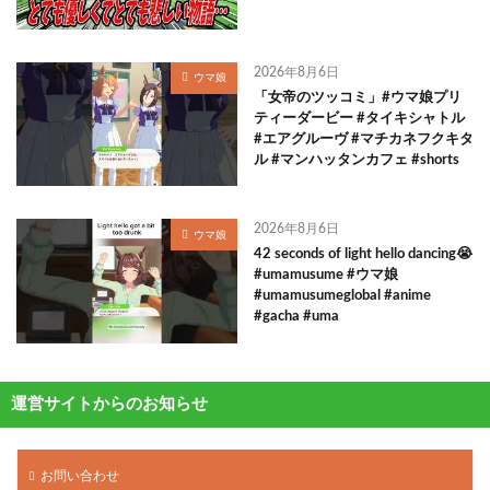
2026年8月6日
ウマ娘
「女帝のツッコミ」#ウマ娘プリ
ティーダービー #タイキシャトル
#エアグルーヴ #マチカネフクキタ
ル #マンハッタンカフェ #shorts
2026年8月6日
ウマ娘
42 seconds of light hello dancing😭
#umamusume #ウマ娘
#umamusumeglobal #anime
#gacha #uma
運営サイトからのお知らせ
お問い合わせ