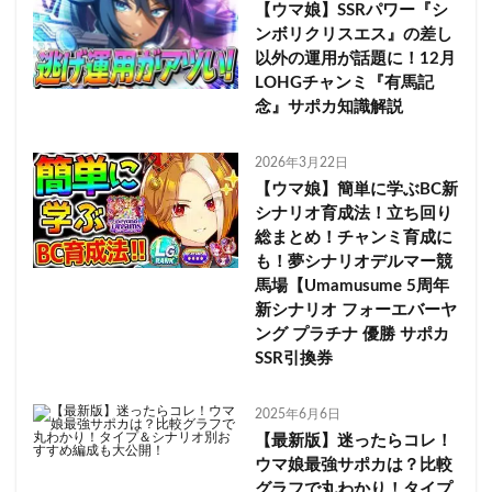
【ウマ娘】SSRパワー『シ
ンボリクリスエス』の差し
以外の運用が話題に！12月
LOHGチャンミ『有馬記
念』サポカ知識解説
2026年3月22日
【ウマ娘】簡単に学ぶBC新
シナリオ育成法！立ち回り
総まとめ！チャンミ育成に
も！夢シナリオデルマー競
馬場【Umamusume 5周年
新シナリオ フォーエバーヤ
ング プラチナ 優勝 サポカ
SSR引換券
2025年6月6日
【最新版】迷ったらコレ！
ウマ娘最強サポカは？比較
グラフで丸わかり！タイプ