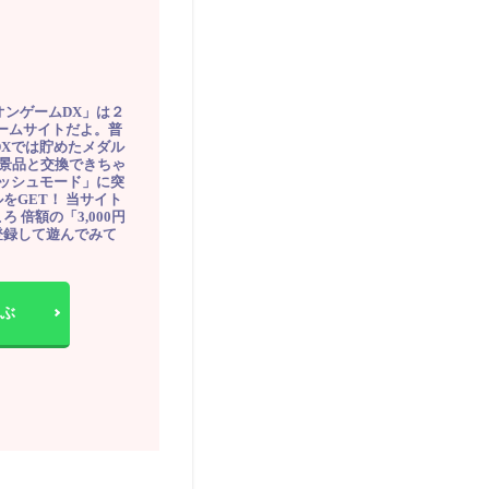
オンゲームDX」は２
ゲームサイトだよ。普
DXでは貯めたメダル
豪華景品と交換できちゃ
ッシュモード」に突
をGET！ 当サイト
ろ 倍額の「3,000円
登録して遊んでみて
ぶ