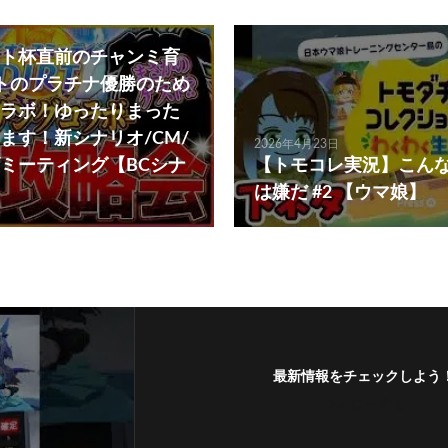
ト杯直前のチャンミ育
ストのプラチナ優勝のため
ラボ！ゆったりまった
ます！新シナリオ/CM/
2026年4月23日
ミーティング【BCシナ
【トモコレ実況】こん
は嫌だ #2 【ウマ娘】
最新情報をチェックしよう
フォローする