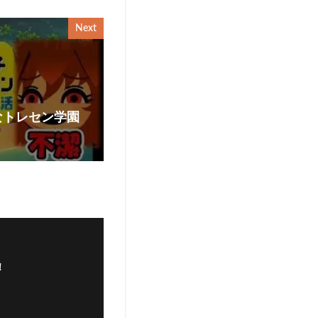
Next
なトレセン学園
！