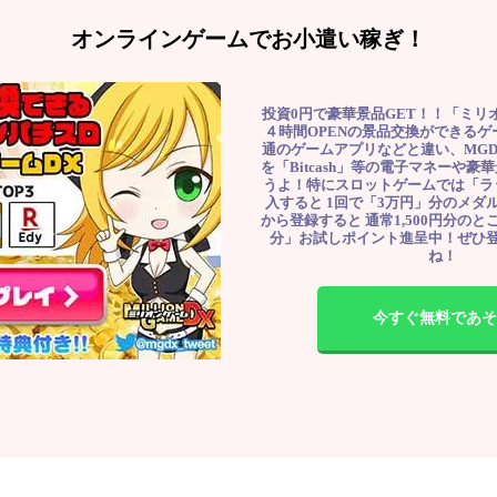
オンラインゲームでお小遣い稼ぎ！
投資0円で豪華景品GET！！「ミリ
４時間OPENの景品交換ができる
通のゲームアプリなどと違い、MG
を「Bitcash」等の電子マネーや
うよ！特にスロットゲームでは「ラ
入すると 1回で「3万円」分のメダル
から登録すると 通常1,500円分のとこ
分」お試しポイント進呈中！ぜひ
ね！
今すぐ無料であそ