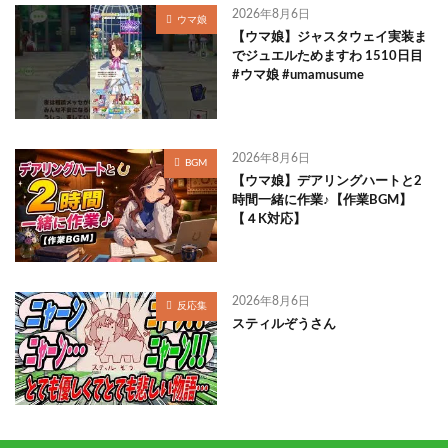
2026年8月6日
ウマ娘
【ウマ娘】ジャスタウェイ実装ま
でジュエルためますわ 1510日目
#ウマ娘 #umamusume
2026年8月6日
BGM
【ウマ娘】デアリングハートと2
時間一緒に作業♪【作業BGM】
【４K対応】
2026年8月6日
反応集
スティルぞうさん