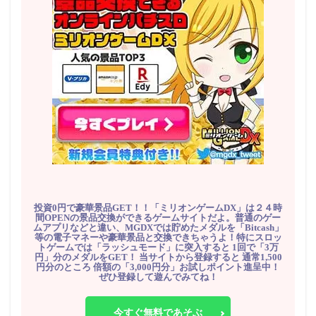
投資0円で豪華景品GET！！「ミリオンゲームDX」は２４時
間OPENの景品交換ができるゲームサイトだよ。普通のゲー
ムアプリなどと違い、MGDXでは貯めたメダルを「Bitcash」
等の電子マネーや豪華景品と交換できちゃうよ！特にスロッ
トゲームでは「ラッシュモード」に突入すると 1回で「3万
円」分のメダルをGET！ 当サイトから登録すると 通常1,500
円分のところ 倍額の「3,000円分」お試しポイント進呈中！
ぜひ登録して遊んでみてね！
今すぐ無料であそぶ