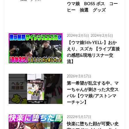
ウマ娘 BOSS ボス コー
ヒー 抽選 グッズ
2024年2月5日
2024年2月5日
【ウマ娘5th-YELL-】おか
えり、スズカ 【ライブ直後
の感想&現地リスナー交
流】
2026年3月17日
第一希望が乱立する中、マ
ーちゃんが刺さった大空ス
バル【ウマ娘/アストンマ
ーチャン】
2022年5月17日
快楽に堕ちた顔が可愛い史