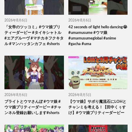
2026年8月6日
2026年8月6日
「女帝のツッコミ」#ウマ娘プリ
42 seconds of light hello dancing😭
ティーダービー #タイキシャトル
#umamusume #ウマ娘
#エアグルーヴ #マチカネフクキタ
#umamusumeglobal #anime
ル #マンハッタンカフェ #shorts
#gacha #uma
2026年8月6日
2026年8月5日
ブライトとウマさんぽ #ウマ娘 #
【ウマ娘】サボり魔流石にLOHと
ウマ娘プリティーダービー #チャ
チャンミを考える！【田中くぅす
ンネル登録お願いします#shorts
け】#ウマ娘プリティーダービー