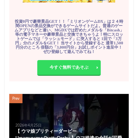
投資0円で豪華景品GET！！「ミリオンゲームDX」は２４時
間OPENの景品交換ができるゲームサイトだよ。普通のゲー
ムアプリなどと違い、MGDXでは貯めたメダルを「Bitcash」
等の電子マネーや豪華景品と交換できちゃうよ！特にスロッ
トゲームでは「ラッシュモード」に突入すると 1回で「3万
円」分のメダルをGET！ 当サイトから登録すると 通常1,500
円分のところ 倍額の「3,000円分」お試しポイント進呈中！
ぜひ登録して遊んでみてね！
今すぐ無料であそぶ
Prev
2026年4月25日
【 ウマ娘プリティーダービー