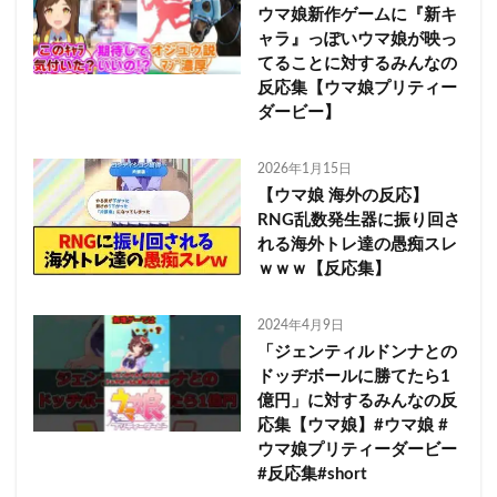
ウマ娘新作ゲームに『新キ
ャラ』っぽいウマ娘が映っ
てることに対するみんなの
反応集【ウマ娘プリティー
ダービー】
2026年1月15日
【ウマ娘 海外の反応】
RNG乱数発生器に振り回さ
れる海外トレ達の愚痴スレ
ｗｗｗ【反応集】
2024年4月9日
「ジェンティルドンナとの
ドッヂボールに勝てたら1
億円」に対するみんなの反
応集【ウマ娘】#ウマ娘 #
ウマ娘プリティーダービー
#反応集#short