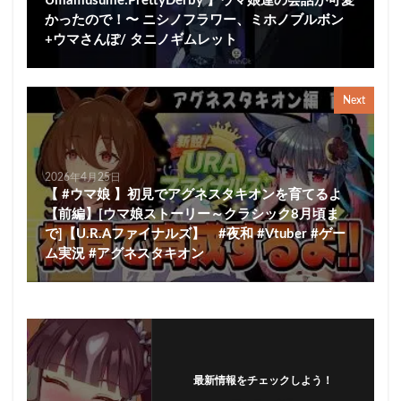
Umamusume:PrettyDerby 】ウマ娘達の会話が可愛
かったので！〜 ニシノフラワー、ミホノブルボン
+ウマさんぽ/ タニノギムレット
Next
2026年4月25日
【 #ウマ娘 】初見でアグネスタキオンを育てるよ
【前編】[ウマ娘ストーリー～クラシック8月頃ま
で]【U.R.Aファイナルズ】 #夜和 #Vtuber #ゲー
ム実況 #アグネスタキオン
最新情報をチェックしよう！