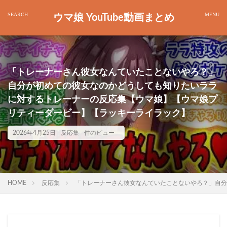
ウマ娘 YouTube動画まとめ
「トレーナーさん彼女なんていたことないやろ？」
自分が初めての彼女なのかどうしても知りたいララ
に対するトレーナーの反応集【ウマ娘】【ウマ娘プ
リティーダービー】【ラッキーライラック】
2026年4月25日
反応集
件のビュー
HOME
反応集
「トレーナーさん彼女なんていたことないやろ？」自分