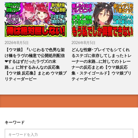
2026年8月5日
2026年8月5日
【ウマ娘】『いじわるで色男な架
どんな性癖･プレイでもシてくれ
け橋をラヴの極意で公開処刑配信
るステゴに依存してしまったトレ
❤するはずだったラヴズの末
ーナーの末路…に対してのトレー
路…』に対するみんなの反応集
ナーの反応まとめ【ウマ娘反応
【ウマ娘 反応集】まとめ ウマ娘プ
集・ステイゴールド】ウマ娘プリ
リティーダービー
ティーダービー
キーワード