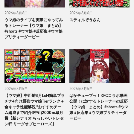
2026年8月6日
2026年8月6日
ウマ娘のライブを実際にやってみ
スティルぞうさん
るトレーナー【ウマ娘 まとめ】
#shorts #ウマ娘 #反応集 #ウマ娘
プリティーダービー
2026年8月5日
2026年8月5日
【ウマ娘】中距離8月LoH簡単プラ
ぱかチューブっ！KFCコラボ動画
チナ4向け最強ウマ娘Tierランク＋
公開！に対するトレーナーの反応
全キャラ性能解説!!おすすめチー
【ウマ娘 まとめ】#shorts #ウマ
ム編成まで紹介!!中山2000ｍ皐月
娘 #反応集 #ウマ娘プリティーダ
賞【新シナリオ らっしゃいトレセ
ービー
ン軒 リーグオブヒーローズ】