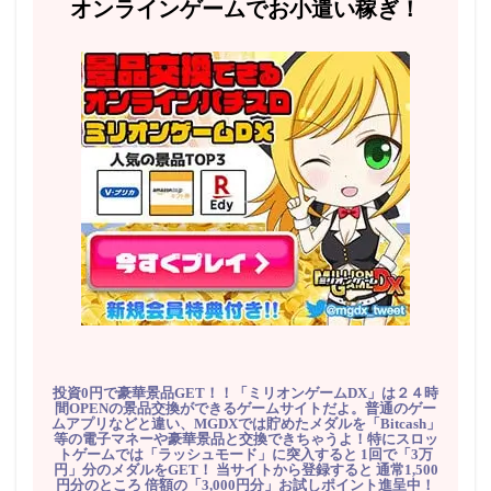
オンラインゲームでお小遣い稼ぎ！
投資0円で豪華景品GET！！「ミリオンゲームDX」は２４時
間OPENの景品交換ができるゲームサイトだよ。普通のゲー
ムアプリなどと違い、MGDXでは貯めたメダルを「Bitcash」
等の電子マネーや豪華景品と交換できちゃうよ！特にスロッ
トゲームでは「ラッシュモード」に突入すると 1回で「3万
円」分のメダルをGET！ 当サイトから登録すると 通常1,500
円分のところ 倍額の「3,000円分」お試しポイント進呈中！