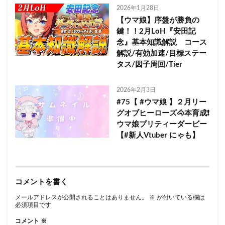
2026年1月28日
【ウマ娘】序盤が勝負の
鍵！！2月LoH『安田記
念』基本知識解説 コース
解説/有効加速/目標ステー
タス/因子周回/Tier
2026年2月3日
#75【 #ウマ娘 】２月リー
グオブヒーローズ🐴本育成❗
ウマ娘プリティーダービー
【#新人Vtuber にゃも】
コメントを書く
メールアドレスが公開されることはありません。
※
が付いている欄は
必須項目です
コメント
※