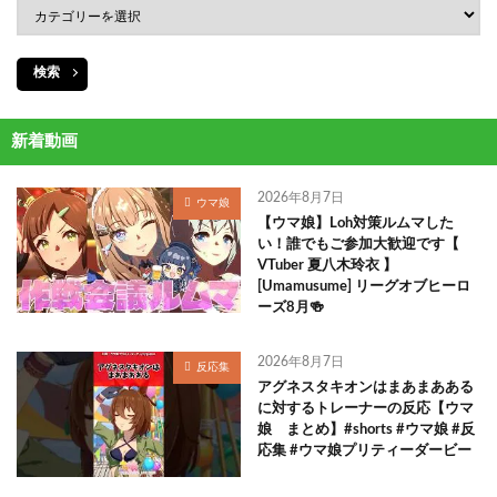
検索
新着動画
2026年8月7日
ウマ娘
【ウマ娘】Loh対策ルムマした
い！誰でもご参加大歓迎です【
VTuber 夏八木玲衣 】
[Umamusume] リーグオブヒーロ
ーズ8月🍻
2026年8月7日
反応集
アグネスタキオンはまあまあある
に対するトレーナーの反応【ウマ
娘 まとめ】#shorts #ウマ娘 #反
応集 #ウマ娘プリティーダービー