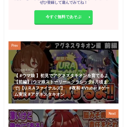
ぜひ登録して遊んでみてね！
今すぐ無料であそぶ
Prev
2026年4月25日
【 #ウマ娘 】初見でアグネスタキオンを育てるよ
【前編】[ウマ娘ストーリー～クラシック8月頃ま
で]【U.R.Aファイナルズ】 #夜和 #Vtuber #ゲー
ム実況 #アグネスタキオン
Next