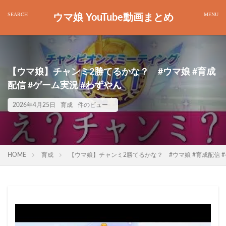
ウマ娘 YouTube動画まとめ
【ウマ娘】チャンミ2勝てるかな？ #ウマ娘 #育成
配信 #ゲーム実況 #わずやん
2026年4月25日
育成
件のビュー
HOME
育成
【ウマ娘】チャンミ2勝てるかな？ #ウマ娘 #育成配信 #