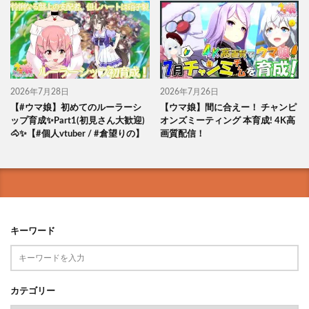
2026年7月28日
2026年7月26日
【#ウマ娘】初めてのルーラーシ
【ウマ娘】間に合えー！ チャンピ
ップ育成✨Part1(初見さん大歓迎)
オンズミーティング 本育成! 4K高
🐴✨【#個人vtuber / #倉望りの】
画質配信！
キーワード
カテゴリー