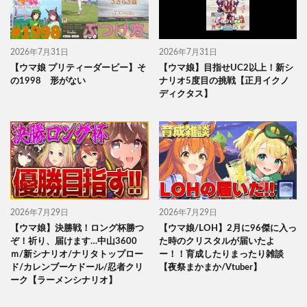
2026年7月31日
2026年7月31日
【ウマ娘 プリティーダービー】そ
【ウマ娘】目指せUC2以上！新シ
の1998 形がない
ナリオ5度目の挑戦【正月イクノ
ディクタス】
2026年7月29日
2026年7月29日
【ウマ娘】決勝戦！ロング杯勝つ
【ウマ娘/LOH】2月に96傑に入っ
ぞ！祈り、届けます…中山3600
た時のクリスタルが届いたよ
ｍ/新シナリオ/ナリタトップロー
ー！！育成したりまったり雑談
ド/カレンブーケドール/忍者クリ
【夜祭まかまか/Vtuber】
ーク【ラーメンシナリオ】