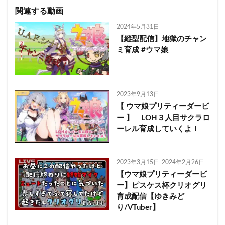
関連する動画
2024年5月31日
【縦型配信】地獄のチャン
ミ育成 #ウマ娘
2023年9月13日
【 ウマ娘プリティーダービ
ー 】 LOH３人目サクラロ
ーレル育成していくよ！
2023年3月15日
2024年2月26日
【ウマ娘プリティーダービ
ー】ピスケス杯クリオグリ
育成配信【ゆきみど
り/VTuber】