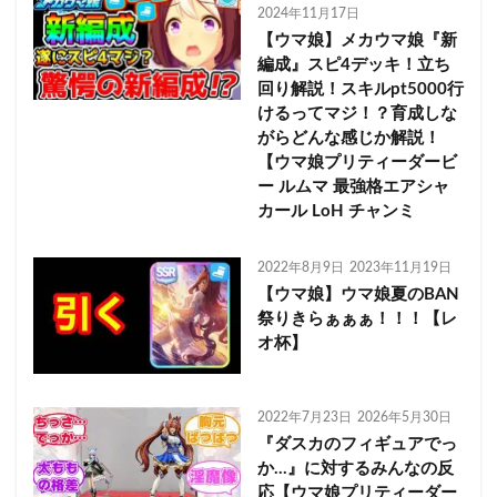
2024年11月17日
【ウマ娘】メカウマ娘『新
編成』スピ4デッキ！立ち
回り解説！スキルpt5000行
けるってマジ！？育成しな
がらどんな感じか解説！
【ウマ娘プリティーダービ
ー ルムマ 最強格エアシャ
カール LoH チャンミ
2022年8月9日
2023年11月19日
【ウマ娘】ウマ娘夏のBAN
祭りきらぁぁぁ！！！【レ
オ杯】
2022年7月23日
2026年5月30日
『ダスカのフィギュアでっ
か…』に対するみんなの反
応【ウマ娘プリティーダー