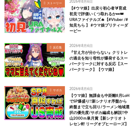
2026年8月6日
ストーリー
【#ウマ娘】出戻り初心者🔰育成
初見で評価いくつ取れるか👀👑
URAファイナルズ🔥【#Vtuber /#
知見ちら 】 #ウマ娘プリティーダ
ービー
2026年8月6日
反応集
『甘え方が分からない』クリトレ
の過去を知り母性が爆発するスー
パークリークに対する反応【スー
パークリーク】【ウマ娘】
2026年8月6日
サポカ
【ウマ娘】無課金も中距離8月LoH
でSP爆盛り!!新シナリオ序盤から
終盤まで立ち回り/ラーメン地域選
択の優先度/サポカ編成も解説!!中
山2000ｍ皐月賞【新シナリオ ト
レセン軒 リーグオブヒーローズ】