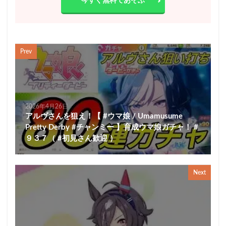
今すぐ無料であそぶ
Prev
2026年4月26日
アルヴさんを狙え！【 #ウマ娘 / Umamusume
Pretty Derby #チャンミー 】育成ウマ娘ガチャ！ #
９３７（ #初見さん歓迎 ）
Next