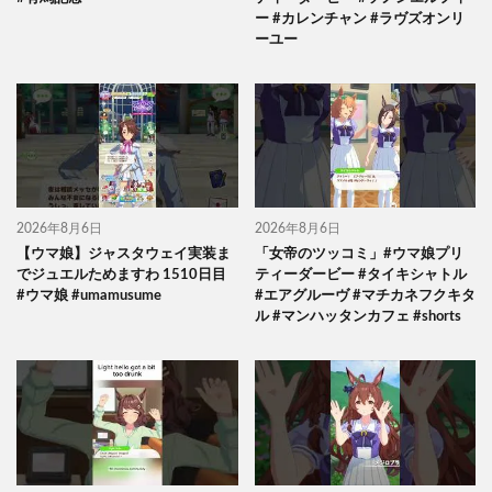
ー #カレンチャン #ラヴズオンリ
ーユー
2026年8月6日
2026年8月6日
【ウマ娘】ジャスタウェイ実装ま
「女帝のツッコミ」#ウマ娘プリ
でジュエルためますわ 1510日目
ティーダービー #タイキシャトル
#ウマ娘 #umamusume
#エアグルーヴ #マチカネフクキタ
ル #マンハッタンカフェ #shorts