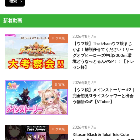
検索
新着動画
2026年8月7日
ウマ娘
【ウマ娘】The k4senウマ娘まじ
かよ！解説任せてください！リー
グオブヒーローズ中山2000m 環
境どうなっとるんやSP！！【トレ
セン軒】
2026年8月7日
実況
【ウマ娘】メインストーリー #2｜
完全初見🔰ライスシャワーと出会
う物語🐴💕【VTuber】
2026年8月7日
ウマ娘
Kitasan Black & Tokai Teio Cute