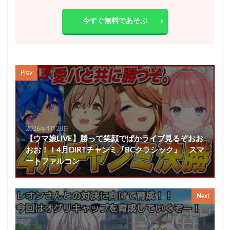
今すぐ無料であそぶ
Prev
2026年4月28日
【ウマ娘LIVE】勝って笑顔でぱかライブ見るぞおお
おお！！4月DIRTチャンミ『BCクラシック』 スマ
ートファルコン
Next