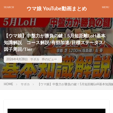
ウマ娘 YouTube動画まとめ
【ウマ娘】中盤力が勝負の鍵！5月短距離LoH基本
知識解説 コース解説/有効加速/目標ステータス/
因子周回/Tier
2026年4月28日
サポカ
件のビュー
HOME
サポカ
【ウマ娘】中盤力が勝負の鍵！5月短距離LoH基本知識解説