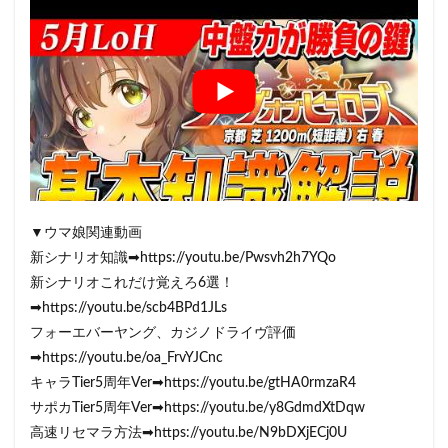
▼ウマ娘関連動画
新シナリオ知識➡https://youtu.be/Pwsvh2h7YQo
新シナリオこれだけ覚えろ6選！
➡https://youtu.be/scb4BPd1JLs
フォーエバーヤング、カジノドライヴ評価
➡https://youtu.be/oa_FrvYJCnc
キャラTier5周年Ver➡https://youtu.be/gtHA0rmzaR4
サポカTier5周年Ver➡https://youtu.be/y8GdmdXtDqw
高速リセマラ方法➡https://youtu.be/N9bDXjECj0U