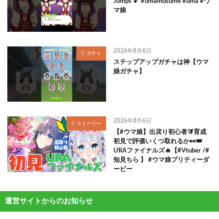
Jumps 💕 #umamusume #uma #ウ
マ娘
2026年8月6日
ガチャ
ステップアップガチャは神【ウマ
娘ガチャ】
2026年8月6日
ストーリー
【#ウマ娘】出戻り初心者🔰育成
初見で評価いくつ取れるか👀👑
URAファイナルズ🔥【#Vtuber /#
知見ちら 】 #ウマ娘プリティーダ
ービー
運営サイトからのお知らせ