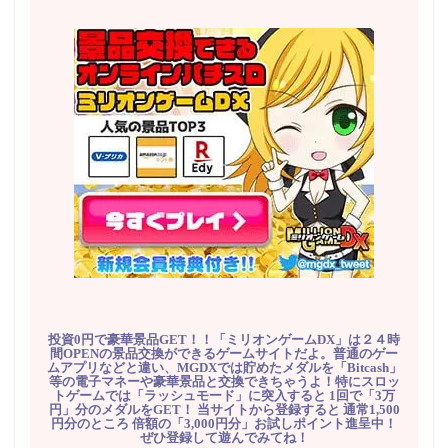
投資0円で豪華景品GET！！「ミリオンゲームDX」は２４時
間OPENの景品交換ができるゲームサイトだよ。普通のゲー
ムアプリなどと違い、MGDXでは貯めたメダルを「Bitcash」
等の電子マネーや豪華景品と交換できちゃうよ！特にスロッ
トゲームでは「ラッシュモード」に突入すると 1回で「3万
円」分のメダルをGET！ 当サイトから登録すると 通常1,500
円分のところ 倍額の「3,000円分」お試しポイント進呈中！
ぜひ登録して遊んでみてね！