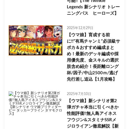
可能!!【The Twinkle
Legends 新シナリオ トレー
ニングパス ヒーローズ】
2025年12月29日
【ウマ娘】育成する前
に!!”有馬チャンミ”必須級サ
ポカ＆おすすめ編成まと
め！最新のデッキ編成や採
用優先度、金スキルの選択
肢含め紹介！長距離ロング
杯/因子/中山2500ｍ/逃げ
先行差し追込【1月攻略】
2025年7月10日
【ウマ娘】新シナリオ第2
弾ガチャ本当に引くべきか
性能評価!!無人島アイネス
フウジン&スタミナSSRメ
ジロライアン徹底解説【新