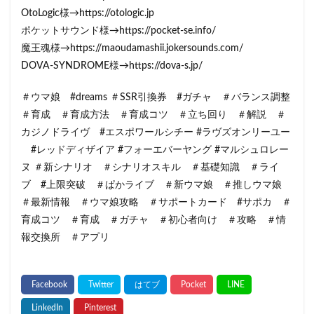
OtoLogic様→https://otologic.jp
ポケットサウンド様→https://pocket-se.info/
魔王魂様→https://maoudamashii.jokersounds.com/
DOVA-SYNDROME様→https://dova-s.jp/
＃ウマ娘 #dreams ＃SSR引換券 #ガチャ ＃バランス調整
＃育成 ＃育成方法 ＃育成コツ ＃立ち回り ＃解説 ＃
カジノドライヴ #エスポワールシチー #ラヴズオンリーユー
#レッドディザイア #フォーエバーヤング #マルシュロレー
ヌ ＃新シナリオ ＃シナリオスキル ＃基礎知識 ＃ライ
ブ #上限突破 ＃ぱかライブ ＃新ウマ娘 ＃推しウマ娘
＃最新情報 ＃ウマ娘攻略 ＃サポートカード​​ #サポカ ＃
育成コツ​​ ＃育成​​​​​​​​​ ＃ガチャ ＃初心者向け​​​​​​​​​ ＃攻略​​​​​​​​​ ＃情
報交換所​​​​​​​​​ ＃アプリ