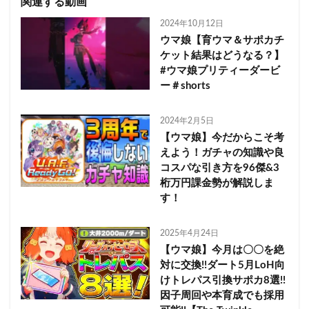
関連する動画
2024年10月12日
ウマ娘【育ウマ＆サポカチ
ケット結果はどうなる？】
#ウマ娘プリティーダービ
ー＃shorts
2024年2月5日
【ウマ娘】今だからこそ考
えよう！ガチャの知識や良
コスパな引き方を96傑&3
桁万円課金勢が解説しま
す！
2025年4月24日
【ウマ娘】今月は〇〇を絶
対に交換!!ダート5月LoH向
けトレパス引換サポカ8選!!
因子周回や本育成でも採用