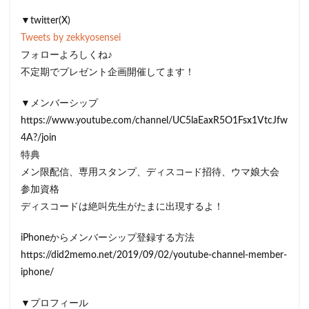
▼twitter(X)
Tweets by zekkyosensei
フォローよろしくね♪
不定期でプレゼント企画開催してます！
▼メンバーシップ
https://www.youtube.com/channel/UC5laEaxR5O1Fsx1VtcJfw
4A?/join
特典
メン限配信、専用スタンプ、ディスコ―ド招待、ウマ娘大会
参加資格
ディスコードは絶叫先生がたまに出現するよ！
iPhoneからメンバーシップ登録する方法
https://did2memo.net/2019/09/02/youtube-channel-member-
iphone/
▼プロフィール