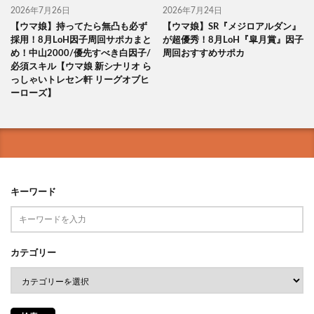
2026年7月26日
2026年7月24日
【ウマ娘】持ってたら無凸も必ず
【ウマ娘】SR『メジロアルダン』
採用！8月LoH因子周回サポカまと
が超優秀！8月LoH『皐月賞』因子
め！中山2000/優先すべき白因子/
周回おすすめサポカ
必須スキル【ウマ娘 新シナリオ ら
っしゃいトレセン軒 リーグオブヒ
ーローズ】
キーワード
カテゴリー