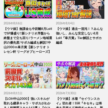
2026年8月6日
2026年8月4日
【ウマ娘】無課金も中距離8月LoH
【ウマ娘】過去一混沌！？みんな
でSP爆盛り!!新シナリオ序盤から
強いし、みんな安定しない8月
終盤まで立ち回り/ラーメン地域選
LoH『皐月賞』Tier解説とサポカ
択の優先度/サポカ編成も解説!!中
編成
山2000ｍ皐月賞【新シナリオ ト
レセン軒 リーグオブヒーローズ】
2026年8月1日
2026年7月30日
【LOH中山2000】強いスキルが
【ウマ娘】水着『セイウンスカ
取れる継承キャラ・サポカがわか
イ』切れ者！SSR『キセキ』は将