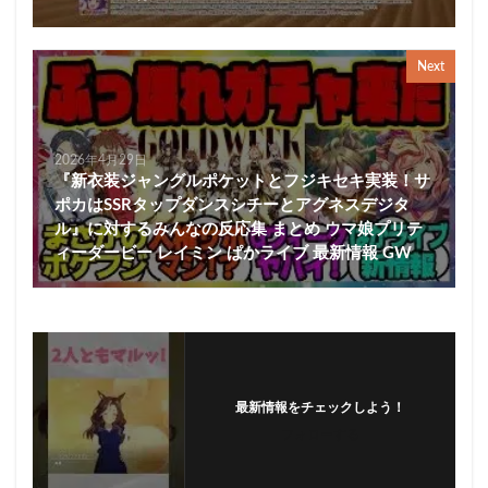
Next
2026年4月29日
『新衣装ジャングルポケットとフジキセキ実装！サ
ポカはSSRタップダンスシチーとアグネスデジタ
ル』に対するみんなの反応集 まとめ ウマ娘プリテ
ィーダービー レイミン ぱかライブ 最新情報 GW
最新情報をチェックしよう！
フォローする