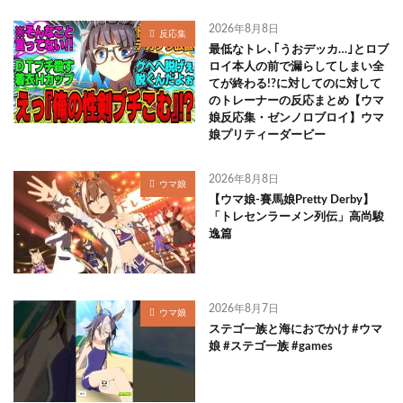
2026年8月8日
反応集
最低なトレ､｢うおデッカ…｣とロブ
ロイ本人の前で漏らしてしまい全
てが終わる!?に対してのに対して
のトレーナーの反応まとめ【ウマ
娘反応集・ゼンノロブロイ】ウマ
娘プリティーダービー
2026年8月8日
ウマ娘
【ウマ娘-賽馬娘Pretty Derby】
「トレセンラーメン列伝」高尚駿
逸篇
2026年8月7日
ウマ娘
ステゴ一族と海におでかけ #ウマ
娘 #ステゴ一族 #games