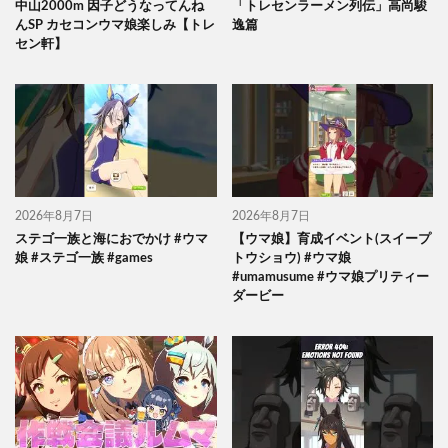
中山2000m 因子どうなってんね
「トレセンラーメン列伝」高尚駿
んSP カセコンウマ娘楽しみ【トレ
逸篇
セン軒】
2026年8月7日
2026年8月7日
ステゴ一族と海におでかけ #ウマ
【ウマ娘】育成イベント(スイープ
娘 #ステゴ一族 #games
トウショウ) #ウマ娘
#umamusume #ウマ娘プリティー
ダービー