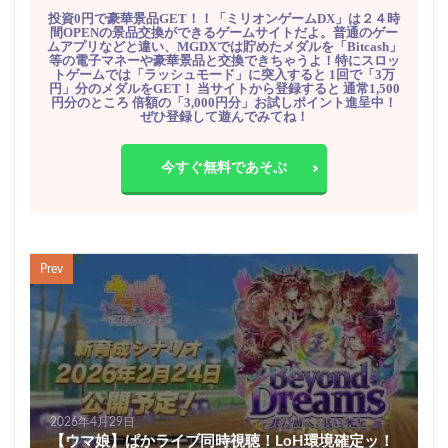
投資0円で豪華景品GET！！「ミリオンゲームDX」は２４時
間OPENの景品交換ができるゲームサイトだよ。普通のゲー
ムアプリなどと違い、MGDXでは貯めたメダルを「Bitcash」
等の電子マネーや豪華景品と交換できちゃうよ！特にスロッ
トゲームでは「ラッシュモード」に突入すると 1回で「3万
円」分のメダルをGET！ 当サイトから登録すると 通常1,500
円分のところ 倍額の「3,000円分」お試しポイント進呈中！
ぜひ登録して遊んでみてね！
今すぐ無料であそぶ
Prev
2026年4月29日
【ウマ娘】ぱかライブ同時視聴！LoH環境確定ッ！