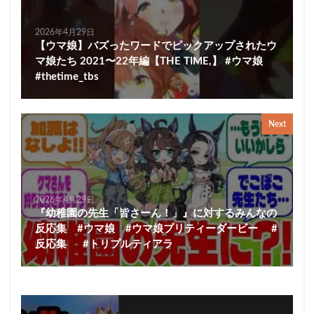
2026年4月29日
【ウマ娘】バズったワードでピックアップされたウ
マ娘たち 2021〜22年編【THE TIME,】 #ウマ娘
#thetime_tbs
Next
2026年4月29日
『幼稚園の先生「皆さーん！」』に対するみんなの
反応集 #ウマ娘 #ウマ娘プリティーダービー #
反応集 #トリプルティアラ