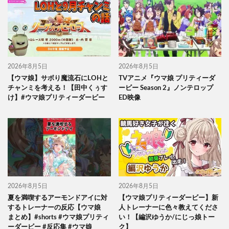
2026年8月5日
2026年8月5日
【ウマ娘】サボり魔流石にLOHと
TVアニメ『ウマ娘 プリティーダ
チャンミを考える！【田中くぅす
ービー Season 2』ノンテロップ
け】#ウマ娘プリティーダービー
ED映像
2026年8月5日
2026年8月5日
夏を満喫するアーモンドアイに対
【ウマ娘プリティーダービー】新
するトレーナーの反応【ウマ娘
人トレーナーに色々教えてくださ
まとめ】#shorts #ウマ娘プリティ
い！【編沢ゆうか/にじっ娘トー
ーダービー #反応集 #ウマ娘
ク】