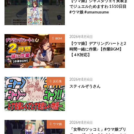
【ウマ娘】ジャスタウェイ実装ま
でジュエルためますわ 1510日目
#ウマ娘 #umamusume
2026年8月6日
BGM
【ウマ娘】デアリングハートと2
時間一緒に作業♪【作業BGM】
【４K対応】
2026年8月6日
反応集
スティルぞうさん
2026年8月6日
ウマ娘
「女帝のツッコミ」#ウマ娘プリ