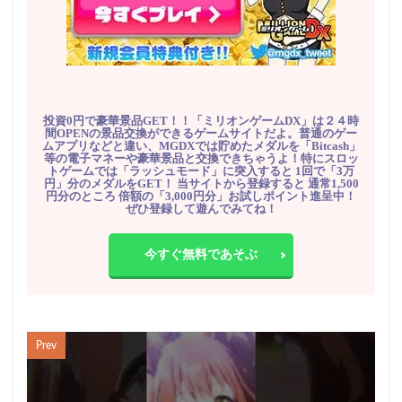
投資0円で豪華景品GET！！「ミリオンゲームDX」は２４時
間OPENの景品交換ができるゲームサイトだよ。普通のゲー
ムアプリなどと違い、MGDXでは貯めたメダルを「Bitcash」
等の電子マネーや豪華景品と交換できちゃうよ！特にスロッ
トゲームでは「ラッシュモード」に突入すると 1回で「3万
円」分のメダルをGET！ 当サイトから登録すると 通常1,500
円分のところ 倍額の「3,000円分」お試しポイント進呈中！
ぜひ登録して遊んでみてね！
今すぐ無料であそぶ
Prev