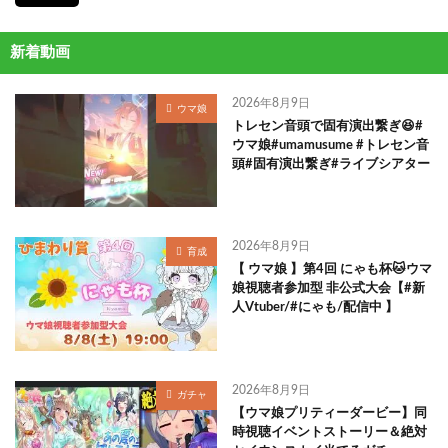
新着動画
2026年8月9日
ウマ娘
トレセン音頭で固有演出繋ぎ😆#
ウマ娘#umamusume #トレセン音
頭#固有演出繋ぎ#ライブシアター
2026年8月9日
育成
【 ウマ娘 】第4回 にゃも杯🐱ウマ
娘視聴者参加型 非公式大会【#新
人Vtuber/#にゃも/配信中 】
2026年8月9日
ガチャ
【ウマ娘プリティーダービー】同
時視聴イベントストーリー＆絶対