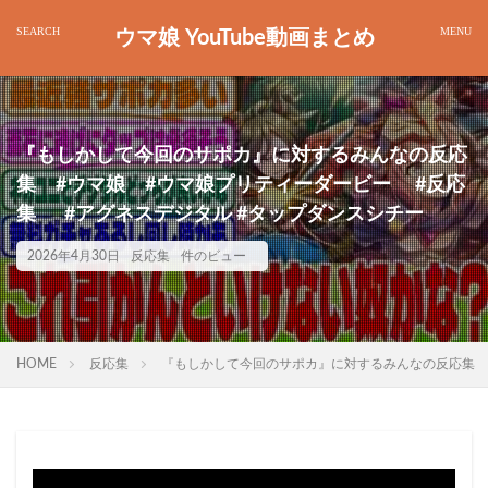
ウマ娘 YouTube動画まとめ
『もしかして今回のサポカ』に対するみんなの反応
集 #ウマ娘 #ウマ娘プリティーダービー #反応
集 #アグネスデジタル #タップダンスシチー
2026年4月30日
反応集
件のビュー
HOME
反応集
『もしかして今回のサポカ』に対するみんなの反応集 