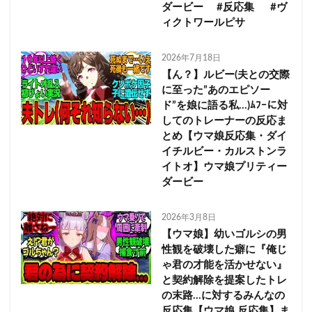
ダービー #反応集 #ヴ
ィクトワールピサ
2026年7月18日
【ん？】ルビー(夫との交際
に至った”あのエピソー
ド”を娘に語る私…)ﾑﾌｰに対
してのトレーナーの反応ま
とめ【ウマ娘反応集・ダイ
イチルビー・カルストンラ
イトオ】ウマ娘プリティー
ダービー
2026年3月8日
【ウマ娘】幼いゴルシの男
性観を破壊した癖に『俺じ
ゃ君の才能を活かせない』
と契約解除を提案したトレ
の末路…に対するみんなの
反応集【ウマ娘 反応集】ま