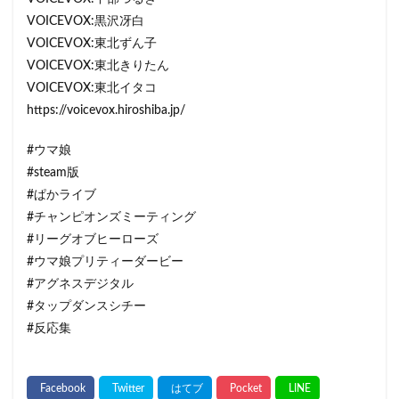
VOICEVOX:黒沢冴白
VOICEVOX:東北ずん子
VOICEVOX:東北きりたん
VOICEVOX:東北イタコ
https://voicevox.hiroshiba.jp/
#ウマ娘
#steam版
#ぱかライブ
#チャンピオンズミーティング
#リーグオブヒーローズ
#ウマ娘プリティーダービー
#アグネスデジタル
#タップダンスシチー
#反応集