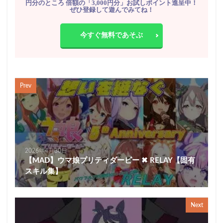
円分のところ 倍額の「3,000円分」お試しポイント進呈中！
ぜひ登録して遊んでみてね！
今すぐ無料であそぶ
Prev
2026年4月30日
【MAD】ウマ娘プリティダービー ✖ RELAY【固有
スキル集】
Next