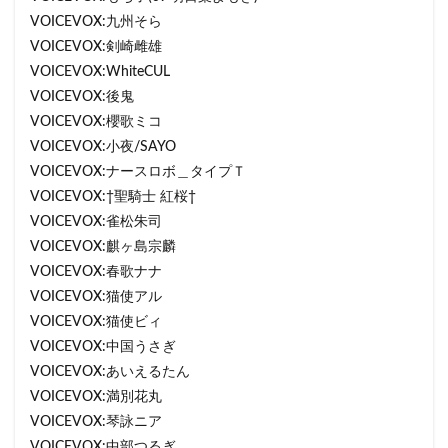
VOICEVOX:九州そら
VOICEVOX:剣崎雌雄
VOICEVOX:WhiteCUL
VOICEVOX:後鬼
VOICEVOX:櫻歌ミコ
VOICEVOX:小夜/SAYO
VOICEVOX:ナースロボ＿タイプＴ
VOICEVOX:†聖騎士 紅桜†
VOICEVOX:雀松朱司
VOICEVOX:麒ヶ島宗麟
VOICEVOX:春歌ナナ
VOICEVOX:猫使アル
VOICEVOX:猫使ビィ
VOICEVOX:中国うさぎ
VOICEVOX:あいえるたん
VOICEVOX:満別花丸
VOICEVOX:琴詠ニア
VOICEVOX:中部つるぎ