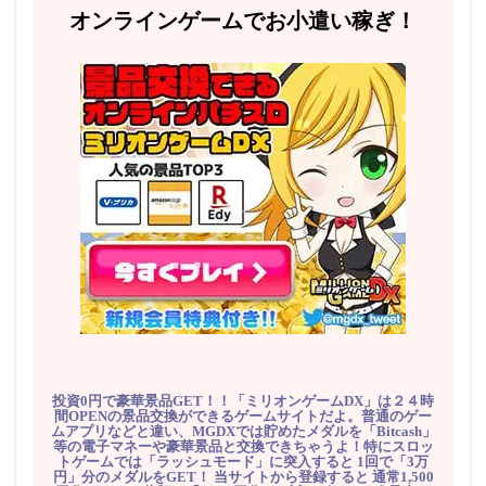
オンラインゲームでお小遣い稼ぎ！
投資0円で豪華景品GET！！「ミリオンゲームDX」は２４時
間OPENの景品交換ができるゲームサイトだよ。普通のゲー
ムアプリなどと違い、MGDXでは貯めたメダルを「Bitcash」
等の電子マネーや豪華景品と交換できちゃうよ！特にスロッ
トゲームでは「ラッシュモード」に突入すると 1回で「3万
円」分のメダルをGET！ 当サイトから登録すると 通常1,500