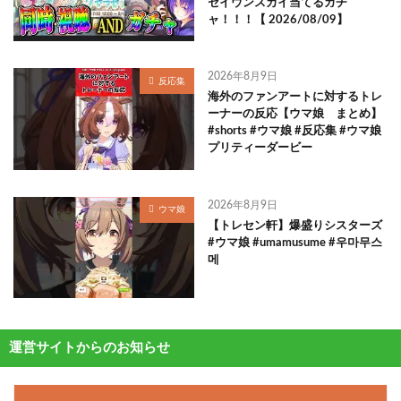
セイウンスカイ当てるガチ
ャ！！！【 2026/08/09】
2026年8月9日
反応集
海外のファンアートに対するトレ
ーナーの反応【ウマ娘 まとめ】
#shorts #ウマ娘 #反応集 #ウマ娘
プリティーダービー
2026年8月9日
ウマ娘
【トレセン軒】爆盛りシスターズ
#ウマ娘 #umamusume #우마무스
메
運営サイトからのお知らせ