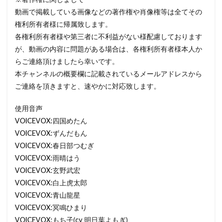
※著作権に関しまして
動画で掲載している画像などの著作権や肖像権等は全てその
権利所有者様に帰属致します。
各権利所有者様や第三者に不利益がない様配慮しております
が、動画の内容に問題がある場合は、各権利所有者様本人か
らご連絡頂けましたら幸いです。
本チャンネルの概要欄に記載されているメールアドレスから
ご連絡を頂きますと、速やかに対応致します。
使用音声
VOICEVOX:四国めたん
VOICEVOX:ずんだもん
VOICEVOX:春日部つむぎ
VOICEVOX:雨晴はう
VOICEVOX:玄野武宏
VOICEVOX:白上虎太郎
VOICEVOX:青山龍星
VOICEVOX:冥鳴ひまり
VOICEVOX:もち子(cv 明日葉よもぎ)