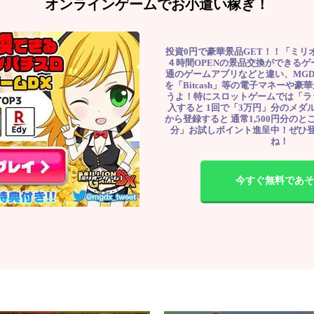
オンラインゲームでお小遣い稼ぎ！
投資0円で豪華景品GET！！「ミリ
４時間OPENの景品交換ができる
通のゲームアプリなどと違い、MG
を「Bitcash」等の電子マネーや
うよ！特にスロットゲームでは「ラ
入すると 1回で「3万円」分のメダル
から登録すると 通常1,500円分のとこ
分」お試しポイント進呈中！ぜひ
ね！
今すぐ無料であそ