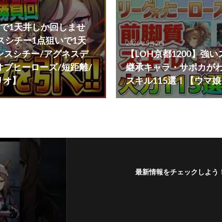
で1天井しか回しませ
ンスシチー1点狙いで1天
2026年5月2日
ンスシチー/アグネスデ
【LOH京都1200】強
オブヒーローズ/短距離/
継承キャラ・サポカが
リオ】
スキル115選！【ウマ娘
最新情報をチェックしよう
フォローする