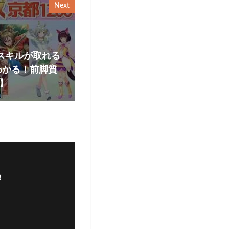
Next
いスキルが取れる
わかる！前脚質
】
！