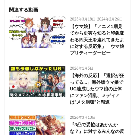
関連する動画
2023年3月18日
2024年2月26日
【ウマ娘】「アニメ1期見
てから史実を知ると印象変
わる四天王を連れてきたよ
に対する反応集」 ウマ娘
プリティーダービー
2026年1月5日
【海外の反応】「選択が狂
ってる…」海外版ウマ娘で
UG達成したウマ娘の正体
にファン混乱、メディア
は“メタ崩壊”と報道
2026年3月13日
『3凸で妥協はあかんか
な？』に対するみんなの反