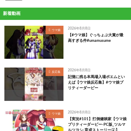
新着動画
2026年8月8日
ウマ娘
【#ウマ娘】ぐっちょぶ大賞が最
高すぎる件#umamusume
2026年8月8日
反応集
記憶に残る本馬場入場ポエムとい
えば【ウマ娘反応集】#ウマ娘プ
リティーダービー
2026年8月8日
ウマ娘
【実況#101】打倒健啖家【ウマ娘
プリティーダービー-PC版_ツルマ
ルツヨシ-育成ストーリー⑥】