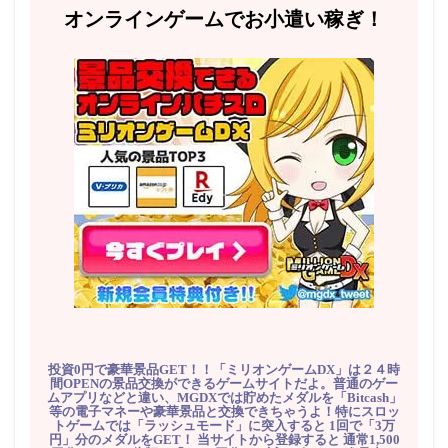
オンラインゲームでお小遣い稼ぎ！
投資0円で豪華景品GET！！「ミリオンゲームDX」は２４時
間OPENの景品交換ができるゲームサイトだよ。普通のゲー
ムアプリなどと違い、MGDXでは貯めたメダルを「Bitcash」
等の電子マネーや豪華景品と交換できちゃうよ！特にスロッ
トゲームでは「ラッシュモード」に突入すると 1回で「3万
円」分のメダルをGET！ 当サイトから登録すると 通常1,500