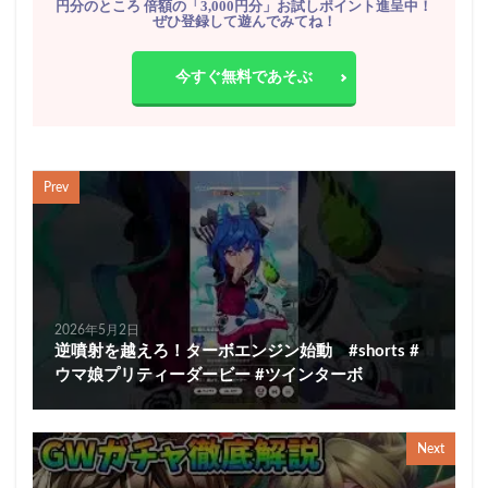
円分のところ 倍額の「3,000円分」お試しポイント進呈中！
ぜひ登録して遊んでみてね！
今すぐ無料であそぶ
Prev
2026年5月2日
逆噴射を越えろ！ターボエンジン始動 #shorts #
ウマ娘プリティーダービー #ツインターボ
Next