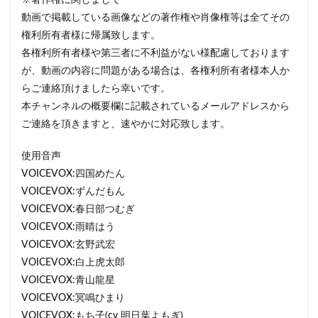
※著作権に関しまして
動画で掲載している画像などの著作権や肖像権等は全てその
権利所有者様に帰属致します。
各権利所有者様や第三者に不利益がない様配慮しております
が、動画の内容に問題がある場合は、各権利所有者様本人か
らご連絡頂けましたら幸いです。
本チャンネルの概要欄に記載されているメールアドレスから
ご連絡を頂きますと、速やかに対応致します。
使用音声
VOICEVOX:四国めたん
VOICEVOX:ずんだもん
VOICEVOX:春日部つむぎ
VOICEVOX:雨晴はう
VOICEVOX:玄野武宏
VOICEVOX:白上虎太郎
VOICEVOX:青山龍星
VOICEVOX:冥鳴ひまり
VOICEVOX:もち子(cv 明日葉よもぎ)