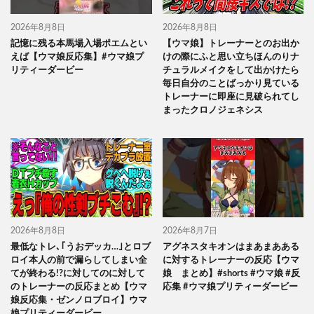
2026年8月8日
2026年8月8日
記憶に残る本馬場入場ポエムとい
【ウマ娘】トレーナーとのお出か
えば【ウマ娘反応集】#ウマ娘プ
けの際にふと思い立ちほんのりナ
リティーダービー
チュラルメイクをして出かけたら
毎日自分のことばっかり見ている
トレーナーに即座に見破られてし
まったクロノジェネシス
2026年8月8日
2026年8月7日
最低なトレ､｢うおデッカ…｣とロブ
アグネスタキオンはまあまあある
ロイ本人の前で漏らしてしまい全
に対するトレーナーの反応【ウマ
てが終わる!?に対してのに対して
娘 まとめ】#shorts #ウマ娘 #反
のトレーナーの反応まとめ【ウマ
応集 #ウマ娘プリティーダービー
娘反応集・ゼンノロブロイ】ウマ
娘プリティーダービー