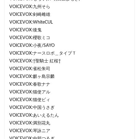
VOICEVOX:九州そら
VOICEVOX:剣崎雌雄
VOICEVOX:WhiteCUL
VOICEVOX:後鬼
VOICEVOX:櫻歌ミコ
VOICEVOX:小夜/SAYO
VOICEVOX:ナースロボ＿タイプＴ
VOICEVOX:†聖騎士 紅桜†
VOICEVOX:雀松朱司
VOICEVOX:麒ヶ島宗麟
VOICEVOX:春歌ナナ
VOICEVOX:猫使アル
VOICEVOX:猫使ビィ
VOICEVOX:中国うさぎ
VOICEVOX:あいえるたん
VOICEVOX:満別花丸
VOICEVOX:琴詠ニア
VOICEVOX:中部つるぎ