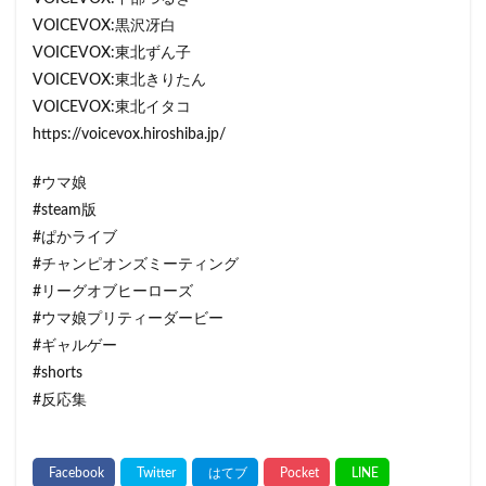
VOICEVOX:黒沢冴白
VOICEVOX:東北ずん子
VOICEVOX:東北きりたん
VOICEVOX:東北イタコ
https://voicevox.hiroshiba.jp/
#ウマ娘
#steam版
#ぱかライブ
#チャンピオンズミーティング
#リーグオブヒーローズ
#ウマ娘プリティーダービー
#ギャルゲー
#shorts
#反応集