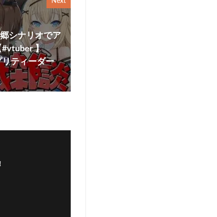
Next
泉郷シナリオでア
tuber 】
マ娘プリティーダー
！