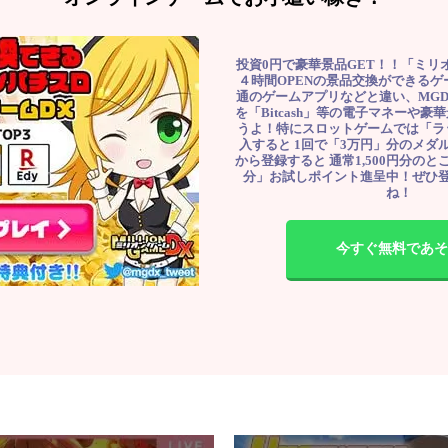
投資0円で豪華景品GET！！「ミリ
４時間OPENの景品交換ができる
通のゲームアプリなどと違い、MG
を「Bitcash」等の電子マネーや
うよ！特にスロットゲームでは「ラ
入すると 1回で「3万円」分のメダル
から登録すると 通常1,500円分のとこ
分」お試しポイント進呈中！ぜひ
ね！
今すぐ無料であそ