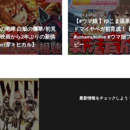
2026年5月3日
【#ウマ娘 】ゆこま温
蓮の咆哮 白焔の爛華/初見
ドマイヤベガ初育成！【#v
映画から2年ぶりの新供
#umamusume #ウ
ber/芽々ヒカル】
ビー
最新情報をチェックしよう
フォローする