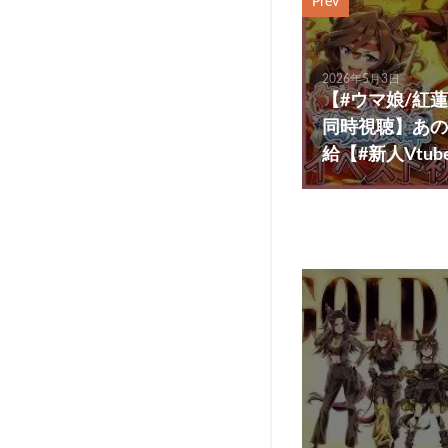
Prev
2026年5月3日
【#ウマ娘/紅
同時視聴】あの
給【#新人Vtu