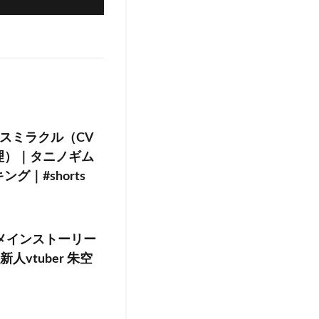
スミラクル（CV
理）｜タニノギム
｜#shorts
 メインストーリー
人vtuber 朱空