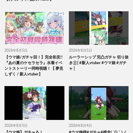
2026年8月5日
2026年8月5日
【ウマ娘/ガチャ回！】完全初見!!
ルーラーシップ 完凸ガチャ 切り抜
『あの夏のケセラセラ』水着イベ
き②[ #新人vtuber #ウマ娘 #ガチ
ントストーリー同時視聴！【 夢見
ャ ]
しずく / 新人vtuber】
2026年8月5日
2026年8月4日
【ウマ娘】ガチャる！
#ウマ娘様#ガチャ#残念( ´Ω｀)ノ