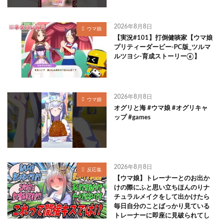
2026年8月8日
ウマ娘
【実況#101】打倒健啖家【ウマ娘
プリティーダービー-PC版_ツルマ
ルツヨシ-育成ストーリー⑥】
2026年8月8日
ウマ娘
オグリと海 #ウマ娘 #オグリキャ
ップ #games
2026年8月8日
反応集
【ウマ娘】トレーナーとのお出か
けの際にふと思い立ちほんのりナ
チュラルメイクをして出かけたら
毎日自分のことばっかり見ている
トレーナーに即座に見破られてし