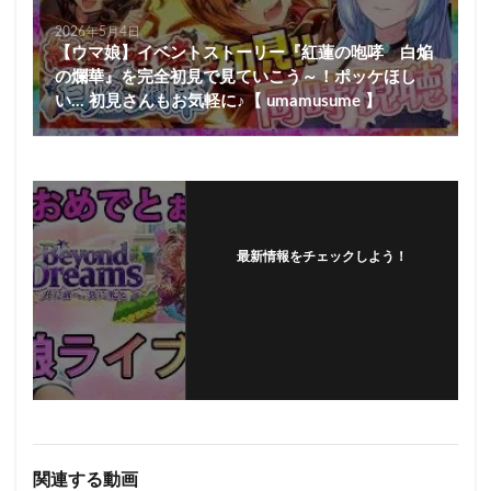
2026年5月4日
【ウマ娘】イベントストーリー『紅蓮の咆哮 白焔
の爛華』を完全初見で見ていこう～！ポッケほし
い… 初見さんもお気軽に♪【 umamusume 】
最新情報をチェックしよう！
フォローする
関連する動画