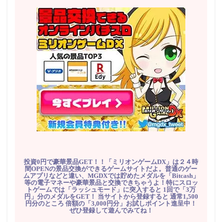
投資0円で豪華景品GET！！「ミリオンゲームDX」は２４時
間OPENの景品交換ができるゲームサイトだよ。普通のゲー
ムアプリなどと違い、MGDXでは貯めたメダルを「Bitcash」
等の電子マネーや豪華景品と交換できちゃうよ！特にスロッ
トゲームでは「ラッシュモード」に突入すると 1回で「3万
円」分のメダルをGET！ 当サイトから登録すると 通常1,500
円分のところ 倍額の「3,000円分」お試しポイント進呈中！
ぜひ登録して遊んでみてね！