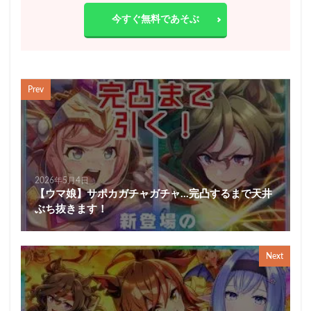
今すぐ無料であそぶ
Prev
2026年5月4日
【ウマ娘】サポカガチャガチャ…完凸するまで天井
ぶち抜きます！
Next