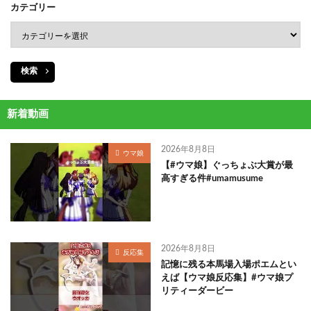
カテゴリー
検索
新着動画
2026年8月8日
ウマ娘
【#ウマ娘】ぐっちょぶ大賞が最
高すぎる件#umamusume
2026年8月8日
反応集
記憶に残る本馬場入場ポエムとい
えば【ウマ娘反応集】#ウマ娘プ
リティーダービー