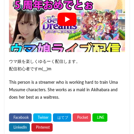
ウマ娘を楽しくゆるーく配信します。
配信初心者ですm(__)m
This person is a streamer who is working hard to train Uma
Musume characters. She works as a maid in Akihabara and
does her best as a waitress.