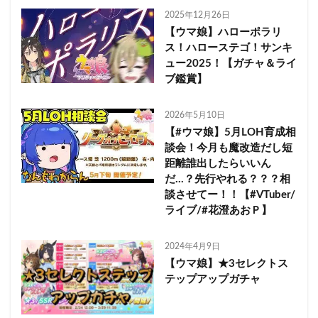
2025年12月26日
【ウマ娘】ハローポラリ
ス！ハローステゴ！サンキ
ュー2025！【ガチャ＆ライ
ブ鑑賞】
2026年5月10日
【#ウマ娘】5月LOH育成相
談会！今月も魔改造だし短
距離誰出したらいいん
だ…？先行やれる？？？相
談させてー！！【#VTuber/
ライブ/#花澄あおＰ】
2024年4月9日
【ウマ娘】★3セレクトス
テップアップガチャ