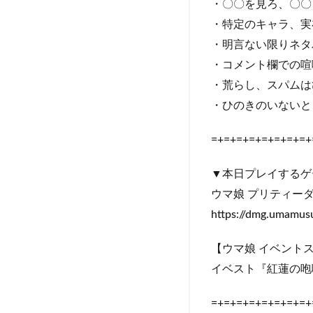
・〇〇を見ろ、〇〇
・特定のキャラ、実
・明言ない限りネタ
・コメント欄での喧
・荒らし、スパムは
・ひのきのいないと
=+=+=+=+=+=+=+=+
▼本日プレイするゲ
ウマ娘 プリティー
https://dmg.umamus
【ウマ娘 イベント
イベスト『紅蓮の咆
=+=+=+=+=+=+=+=+