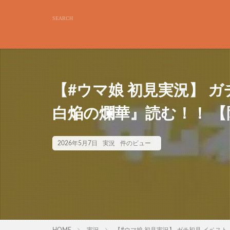
【#ウマ娘 初見実況】 
白焔の爛華』読む！！ 【限
2026年5月7日
実況
件のビュー
HOME
実況
【#ウマ娘 初見実況】 ガチ初見 イベスト『