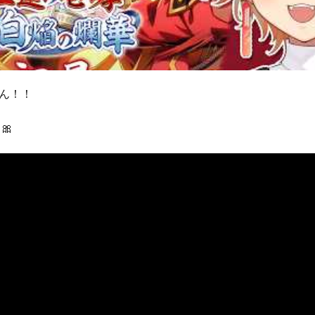
ん！！
🎀