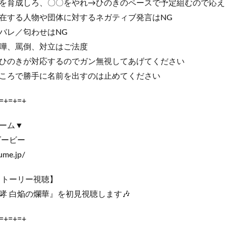
を育成しろ、〇〇をやれ→ひのきのペースで予定組むので応え
在する人物や団体に対するネガティブ発言はNG
バレ／匂わせはNG
嘩、罵倒、対立はご法度
ひのきが対応するのでガン無視してあげてください
ころで勝手に名前を出すのは止めてください
=+=+=+
ーム▼
ダービー
ume.jp/
ストーリー視聴】
哮 白焔の爛華』を初見視聴します🎶
=+=+=+