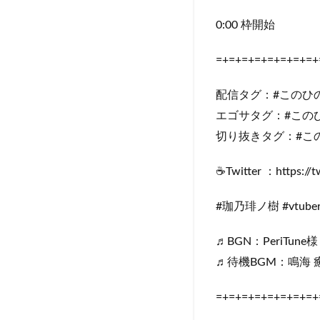
0:00 枠開始
=+=+=+=+=+=+=+=+
配信タグ：#このひ
エゴサタグ：#この
切り抜きタグ：#こ
☕Twitter ：https://t
#珈乃琲ノ樹 #vtu
♬BGN：PeriTune様（ h
♬待機BGM：鳴海 癒 様（ h
=+=+=+=+=+=+=+=+