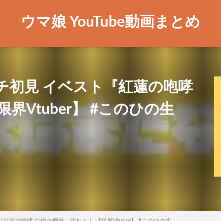
ウマ娘 YouTube動画まとめ
ガチ初見 イベスト『紅蓮の咆哮
界Vtuber】 #このひの生
紅蓮の咆哮 白焔の爛華』読む！！ 【限界Vtuber】 #このひの生