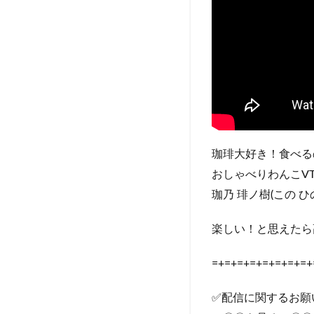
珈琲大好き！食べる
おしゃべりわんこVTu
珈乃 琲ノ樹(この ひ
楽しい！と思えたら
=+=+=+=+=+=+=+=+
✅配信に関するお願