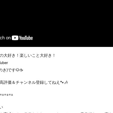
の大好き！楽しいこと大好き！
ber
のき)です🐶☕
高評価＆チャンネル登録してねえ🐾🎶
=+=+=+
い