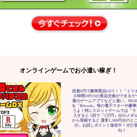
オンラインゲームでお小遣い稼ぎ！
投資0円で豪華景品GET！！「ミリ
４時間OPENの景品交換ができる
通のゲームアプリなどと違い、MG
を「Bitcash」等の電子マネーや
うよ！特にスロットゲームでは「ラ
入すると 1回で「3万円」分のメダル
から登録すると 通常1,500円分のとこ
分」お試しポイント進呈中！ぜひ
ね！