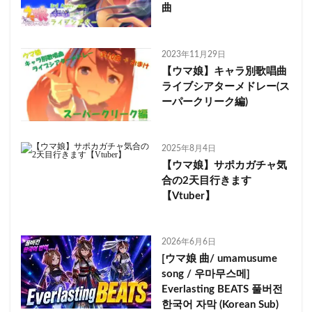
曲
2023年11月29日
【ウマ娘】キャラ別歌唱曲
ライブシアターメドレー(ス
ーパークリーク編)
2025年8月4日
【ウマ娘】サポカガチャ気
合の2天目行きます
【Vtuber】
2026年6月6日
[ウマ娘 曲/ umamusume
song / 우마무스메]
Everlasting BEATS 풀버전
한국어 자막 (Korean Sub)