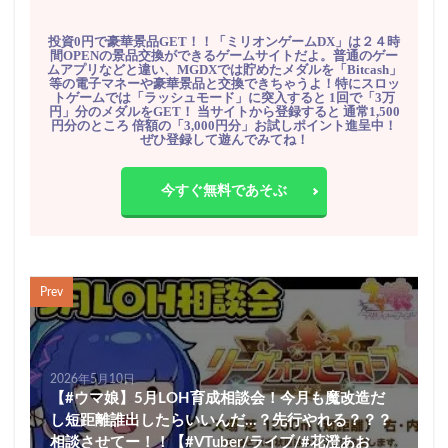
投資0円で豪華景品GET！！「ミリオンゲームDX」は２４時
間OPENの景品交換ができるゲームサイトだよ。普通のゲー
ムアプリなどと違い、MGDXでは貯めたメダルを「Bitcash」
等の電子マネーや豪華景品と交換できちゃうよ！特にスロッ
トゲームでは「ラッシュモード」に突入すると 1回で「3万
円」分のメダルをGET！ 当サイトから登録すると 通常1,500
円分のところ 倍額の「3,000円分」お試しポイント進呈中！
ぜひ登録して遊んでみてね！
今すぐ無料であそぶ
Prev
2026年5月10日
【#ウマ娘】5月LOH育成相談会！今月も魔改造だ
し短距離誰出したらいいんだ…？先行やれる？？？
相談させてー！！【#VTuber/ライブ/#花澄あお