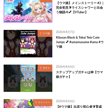
【ウマ娘】メインストーリー #2｜
完全初見🔰ライスシャワーと出会
う物語🐴💕【VTuber】
2026年8月7日
ウマ娘
Kitasan Black & Tokai Teio Cute
Jumps 💕 #umamusume #uma #ウ
マ娘
2026年8月6日
ガチャ
ステップアップガチャは神【ウマ
娘ガチャ】
2026年8月6日
ストーリー
【#ウマ娘】出戻り初心者🔰育成