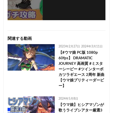
関連する動画
2023年2月27日
2024年3月11日
【#ウマ娘 PC版 1080p
60fps】 DRAMATIC
JOURNEY 高画質 #ミスタ
ーシービー #ツインターボ
カツラギエース 2周年 新曲
【ウマ娘プリティーダービ
ー】
2024年5月8日
【ウマ娘】ヒシアマゾンが
歌うライブシアター厳選3