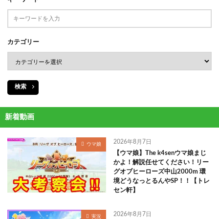
カテゴリー
検索
新着動画
2026年8月7日
ウマ娘
【ウマ娘】The k4senウマ娘まじ
かよ！解説任せてください！リー
グオブヒーローズ中山2000m 環
境どうなっとるんやSP！！【トレ
セン軒】
2026年8月7日
実況