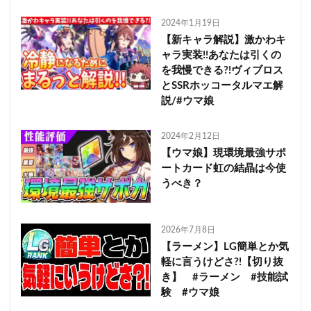
2024年1月19日
【新キャラ解説】激かわキ
ャラ実装!!あなたは引くの
を我慢できる?!ヴィブロス
とSSRホッコータルマエ解
説/#ウマ娘
2024年2月12日
【ウマ娘】現環境最強サポ
ートカード虹の結晶は今使
うべき？
2026年7月8日
【ラーメン】LG簡単とか気
軽に言うけどさ?!【切り抜
き】 #ラーメン #技能試
験 #ウマ娘