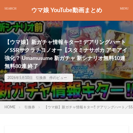
ウマ娘 YouTube動画まとめ
【ウマ娘】新ガチャ情報キター‼ デアリングハート
／SSRサクラチヨノオー【スタミナサポカ アモアイ
強化？ Umamusume 新ガチャ 新シナリオ無料10連
無料80連 終了
2026年5月10日
引換券
件のビュー
HOME
引換券
【ウマ娘】新ガチャ情報キター‼ デアリングハート／SSR