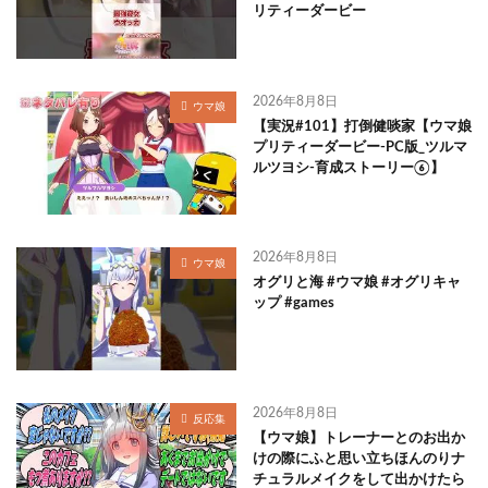
リティーダービー
2026年8月8日
ウマ娘
【実況#101】打倒健啖家【ウマ娘
プリティーダービー-PC版_ツルマ
ルツヨシ-育成ストーリー⑥】
2026年8月8日
ウマ娘
オグリと海 #ウマ娘 #オグリキャ
ップ #games
2026年8月8日
反応集
【ウマ娘】トレーナーとのお出か
けの際にふと思い立ちほんのりナ
チュラルメイクをして出かけたら