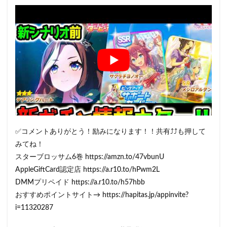
✅コメントありがとう！励みになります！！共有⤴⤴も押して
みてね！
スターブロッサム6巻 https://amzn.to/47vbunU
AppleGiftCard認定店 https://a.r10.to/hPwm2L
DMMプリペイド https://a.r10.to/h57hbb
おすすめポイントサイト→ https://hapitas.jp/appinvite?
i=11320287