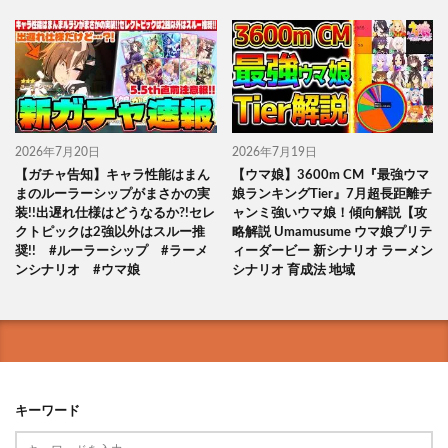
2026年7月20日
2026年7月19日
【ガチャ告知】キャラ性能はまん
【ウマ娘】3600m CM『最強ウマ
まのルーラーシップがまさかの実
娘ランキングTier』7月超長距離チ
装!!出遅れ仕様はどうなるか?!セレ
ャンミ強いウマ娘！傾向解説【攻
クトピックは2強以外はスルー推
略解説 Umamusume ウマ娘プリテ
奨!! #ルーラーシップ #ラーメ
ィーダービー 新シナリオ ラーメン
ンシナリオ #ウマ娘
シナリオ 育成法 地域
キーワード