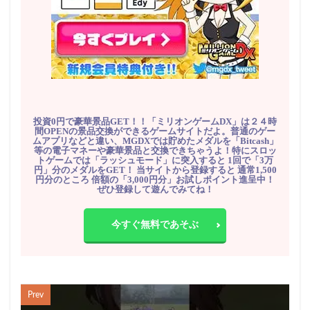
投資0円で豪華景品GET！！「ミリオンゲームDX」は２４時
間OPENの景品交換ができるゲームサイトだよ。普通のゲー
ムアプリなどと違い、MGDXでは貯めたメダルを「Bitcash」
等の電子マネーや豪華景品と交換できちゃうよ！特にスロッ
トゲームでは「ラッシュモード」に突入すると 1回で「3万
円」分のメダルをGET！ 当サイトから登録すると 通常1,500
円分のところ 倍額の「3,000円分」お試しポイント進呈中！
ぜひ登録して遊んでみてね！
今すぐ無料であそぶ
Prev