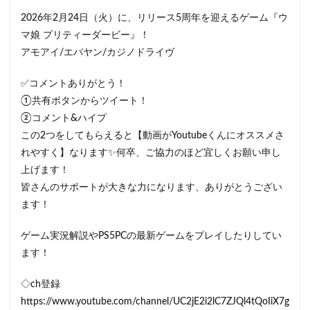
2026年2月24日（火）に、リリース5周年を迎えるゲーム『ウ
マ娘 プリティーダービー』！
アモアイ/エバヤン/カジノドライヴ
✅コメントありがとう！
①共有ボタンからツイート！
②コメント&ハイプ
この2つをしてもらえると【動画がYoutubeくんにオススメさ
れやすく】なります✨何卒、ご協力のほど宜しくお願い申し
上げます！
皆さんのサポートが大きな力になります、ありがとうござい
ます！
ゲーム実況解説やPS5PCの最新ゲームをプレイしたりしてい
ます！
◇ch登録
https://www.youtube.com/channel/UC2jE2i2lC7ZJQl4tQoIiX7g