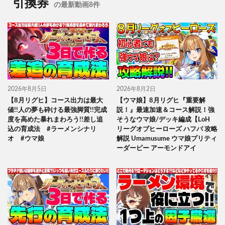
引換券
の最新動画8件
2026年8月5日
2026年8月2日
【8月リグヒ】コース出力は最大
【ウマ娘】8月リグヒ『重要解
値!!人の夢も砕ける最強脚質!!完成
説！』最速加速＆コース解説！強
度を高めた暴れまわろう!!差し追
そうなウマ娘/デッキ編成【LoH
込の育成法 #ラーメンシナリ
リーグオブヒーローズ ハフバ 攻略
オ #ウマ娘
解説 Umamusume ウマ娘プリティ
ーダービー アーモンドアイ