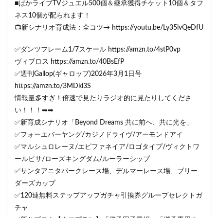
■ぱかライブTVジュエル500個＆継承獲得チケット10個＆タフ
ネス10個が配られます！
📺新シナリオ育成法：全コツ→ https://youtu.be/Ly35lvQeDfU
✅ダンツフレーム1/7スケール https://amzn.to/4stP0vp
ヴィブロス https://amzn.to/40BsEfP
✅週刊Gallop(ギャロップ)2026年3月1日号
https://amzn.to/3MDki3S
情報量多すぎ！倍速で見たりラジオ的に見たりしてくださ
い！！！➡➡
✅新育成シナリオ「Beyond Dreams 共に前へ、共に光を」
✅フォーエバーヤング/カジノドライヴ/アーモンドアイ
✅マルシュロレーヌ/エピファネイア/ロゴタイプ/ヴィクトワ
ールピサ/ローズキングダム/ルーラーシップ
✅サンタアニタパークレース場、デルマーレース場、ブリー
ダーズカップ
✅120連無料ステップアップガチャ引換券グループセレクトガ
チャ