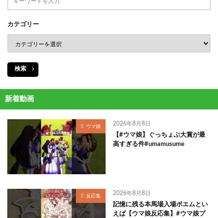
カテゴリー
検索
新着動画
2026年8月8日
ウマ娘
【#ウマ娘】ぐっちょぶ大賞が最
高すぎる件#umamusume
2026年8月8日
反応集
記憶に残る本馬場入場ポエムとい
えば【ウマ娘反応集】#ウマ娘プ