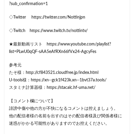
?sub_confirmation=1
◇Twitter https://twitter.com/Nottinjpn
◇Twitch https://www.twitch.tv/nottintv/
★最新動画リスト https://www.youtube.com/playlist?
list=PLwU0qQF-sAA5eAfRXn66fVx24-AgcyFes
参考元
たそ様：http://cf843521.cloudfree.jp/index.html
U-tools様：https://xn--gck1f423k.xn--1bvt37a.tools/
スタミナ計算器様：https://stacalc.hf-uma.net/
【コメント欄について】
誹謗中傷や他の方が不快になるコメントは控えましょう。
他の配信者様の名前を出すのはその配信者様及び関係者様に
迷惑がかかる可能性がありますのでお控えください。