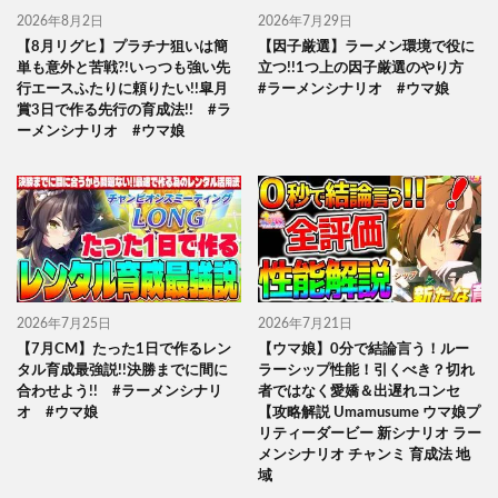
2026年8月2日
2026年7月29日
【8月リグヒ】プラチナ狙いは簡
【因子厳選】ラーメン環境で役に
単も意外と苦戦?!いっつも強い先
立つ!!1つ上の因子厳選のやり方
行エースふたりに頼りたい!!皐月
#ラーメンシナリオ #ウマ娘
賞3日で作る先行の育成法!! #ラ
ーメンシナリオ #ウマ娘
2026年7月25日
2026年7月21日
【7月CM】たった1日で作るレン
【ウマ娘】0分で結論言う！ルー
タル育成最強説!!決勝までに間に
ラーシップ性能！引くべき？切れ
合わせよう!! #ラーメンシナリ
者ではなく愛嬌＆出遅れコンセ
オ #ウマ娘
【攻略解説 Umamusume ウマ娘プ
リティーダービー 新シナリオ ラー
メンシナリオ チャンミ 育成法 地
域