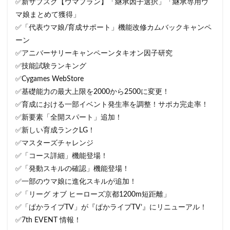
✅新サブスク【ウマプラン】「継承因子選択」「継承専用ウ
マ娘まとめて獲得」
✅「代表ウマ娘/育成サポート」機能改修カムバックキャンペ
ーン
✅アニバーサリーキャンペーンタキオン因子研究
✅技能試験ランキング
✅Cygames WebStore
✅基礎能力の最大上限を2000から2500に変更！
✅育成における一部イベント発生率を調整！サポカ完走率！
✅新要素「全開スパート」追加！
✅新しい育成ランクLG！
✅マスターズチャレンジ
✅「コース詳細」機能登場！
✅「発動スキルの確認」機能登場！
✅一部のウマ娘に進化スキルが追加！
✅「リーグ オブ ヒーローズ京都1200m短距離」
✅「ぱかライブTV」が『ぱかライブTV’』にリニューアル！
✅7th EVENT 情報！