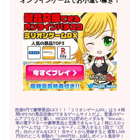
オンラインゲームでお小遣い稼ぎ！
投資0円で豪華景品GET！！「ミリオンゲームDX」は２４時
間OPENの景品交換ができるゲームサイトだよ。普通のゲー
ムアプリなどと違い、MGDXでは貯めたメダルを「Bitcash」
等の電子マネーや豪華景品と交換できちゃうよ！特にスロッ
トゲームでは「ラッシュモード」に突入すると 1回で「3万
円」分のメダルをGET！ 当サイトから登録すると 通常1,500
円分のところ 倍額の「3,000円分」お試しポイント進呈中！