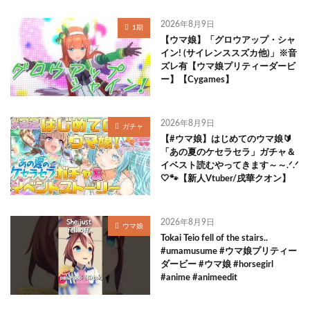
2026年8月9日
1期
【ウマ娘】「グロウアップ・シャ
イン! (サイレンススズカ他)」※音
ズレ有【ウマ娘プリティーダービ
ー】【Cygames】
2026年8月9日
ガチャ
【#ウマ娘】はじめてのウマ娘🔰
「あの夏のケセラセラ」ガチャ＆
イベスト読むやってきます～～.ᐟ.ᐟ
🤍🐾【新人Vtuber/戌華クオン】
2026年8月9日
ウマ娘
Tokai Teio fell of the stairs..
#umamusume #ウマ娘プリティー
ダービー #ウマ娘 #horsegirl
#anime #animeedit