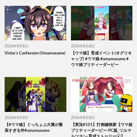
2026年8月8日
2026年8月8日
Vivlos’s Confession (Umamusume)
【ウマ娘】育成イベント(オグリキ
ャップ) #ウマ娘 #umamusume #
ウマ娘プリティーダービー
2026年8月8日
2026年8月8日
【#ウマ娘】ぐっちょぶ大賞が最
【実況#101】打倒健啖家【ウマ娘
高すぎる件#umamusume
プリティーダービー-PC版_ツルマ
ルツヨシ-育成ストーリー⑥】