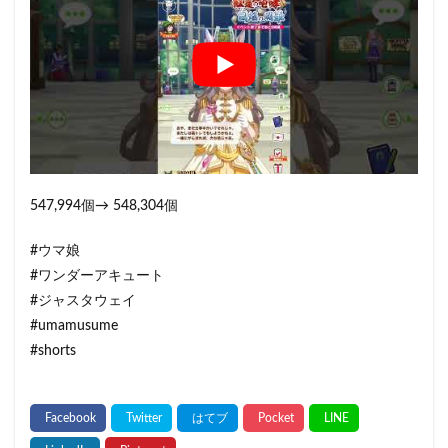
547,994個→ 548,304個
#ウマ娘
#ワンダーアキュート
#ジャスタウェイ
#umamusume
#shorts