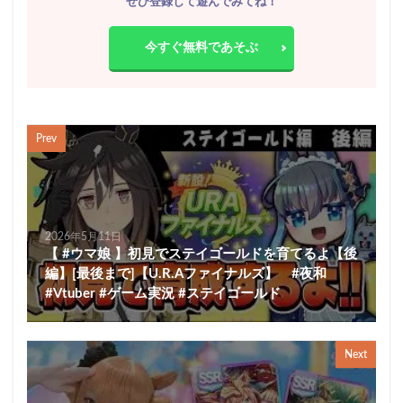
ぜひ登録して遊んでみてね！
今すぐ無料であそぶ
Prev
2026年5月11日
【 #ウマ娘 】初見でステイゴールドを育てるよ【後
編】[最後まで]【U.R.Aファイナルズ】 #夜和
#Vtuber #ゲーム実況 #ステイゴールド
Next