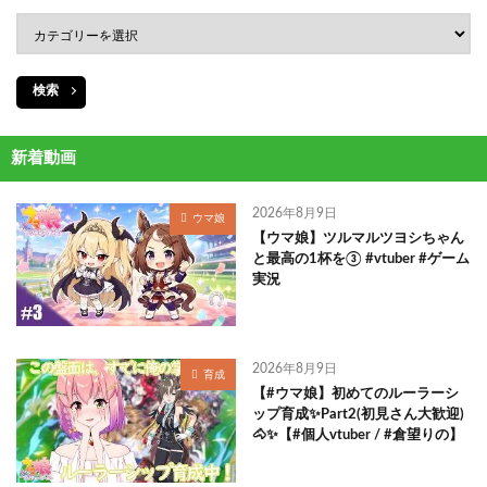
検索
新着動画
2026年8月9日
ウマ娘
【ウマ娘】ツルマルツヨシちゃん
と最高の1杯を③ #vtuber #ゲーム
実況
2026年8月9日
育成
【#ウマ娘】初めてのルーラーシ
ップ育成✨Part2(初見さん大歓迎)
🐴✨【#個人vtuber / #倉望りの】