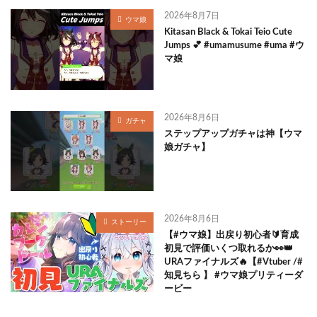
2026年8月7日
ウマ娘
Kitasan Black & Tokai Teio Cute
Jumps 💕 #umamusume #uma #ウ
マ娘
2026年8月6日
ガチャ
ステップアップガチャは神【ウマ
娘ガチャ】
2026年8月6日
ストーリー
【#ウマ娘】出戻り初心者🔰育成
初見で評価いくつ取れるか👀👑
URAファイナルズ🔥【#Vtuber /#
知見ちら 】 #ウマ娘プリティーダ
ービー