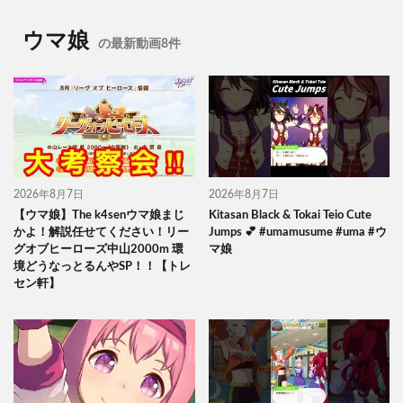
ウマ娘
の最新動画8件
2026年8月7日
2026年8月7日
【ウマ娘】The k4senウマ娘まじ
Kitasan Black & Tokai Teio Cute
かよ！解説任せてください！リー
Jumps 💕 #umamusume #uma #ウ
グオブヒーローズ中山2000m 環
マ娘
境どうなっとるんやSP！！【トレ
セン軒】