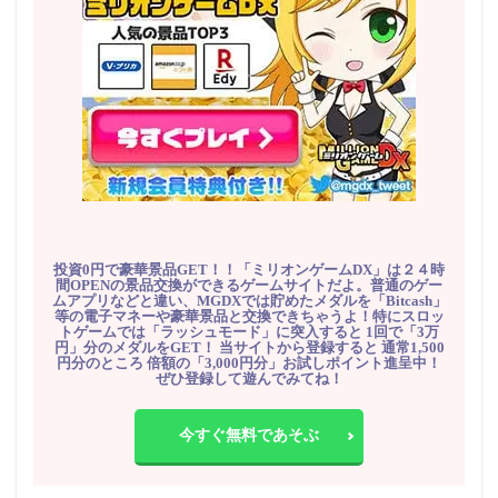
投資0円で豪華景品GET！！「ミリオンゲームDX」は２４時
間OPENの景品交換ができるゲームサイトだよ。普通のゲー
ムアプリなどと違い、MGDXでは貯めたメダルを「Bitcash」
等の電子マネーや豪華景品と交換できちゃうよ！特にスロッ
トゲームでは「ラッシュモード」に突入すると 1回で「3万
円」分のメダルをGET！ 当サイトから登録すると 通常1,500
円分のところ 倍額の「3,000円分」お試しポイント進呈中！
ぜひ登録して遊んでみてね！
今すぐ無料であそぶ