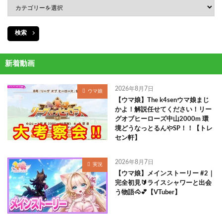
検索
新着動画
2026年8月7日
ウマ娘
【ウマ娘】The k4senウマ娘まじ
かよ！解説任せてください！リー
グオブヒーローズ中山2000m 環
境どうなっとるんやSP！！【トレ
セン軒】
2026年8月7日
実況
【ウマ娘】メインストーリー #2｜
完全初見🔰ライスシャワーと出会
う物語🐴💕【VTuber】