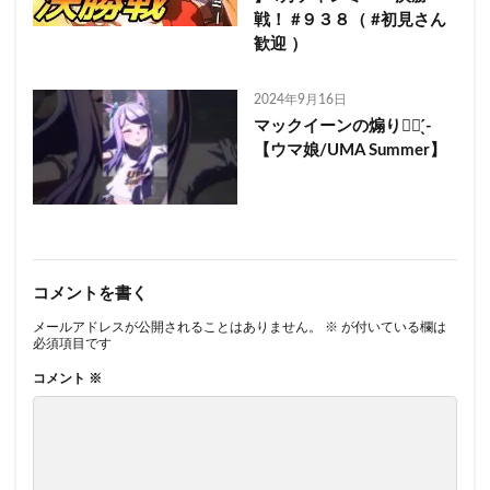
戦！ #９３８（ #初見さん
歓迎 ）
2024年9月16日
マックイーンの煽り✊🏻 ̖́-
【ウマ娘/UMA Summer】
コメントを書く
メールアドレスが公開されることはありません。
※
が付いている欄は
必須項目です
コメント
※