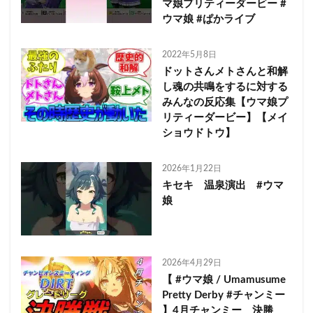
マ娘プリティーダービー #
ウマ娘 #ぱかライブ
2022年5月8日
ドットさんメトさんと和解
し魂の共鳴をするに対する
みんなの反応集【ウマ娘プ
リティーダービー】【メイ
ショウドトウ】
2026年1月22日
キセキ 温泉演出 #ウマ
娘
2026年4月29日
【 #ウマ娘 / Umamusume
Pretty Derby #チャンミー
】4月チャンミー 決勝