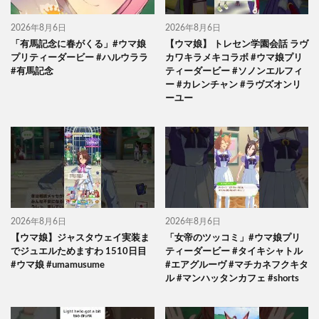
2026年8月6日
2026年8月6日
「有馬記念に春がくる」#ウマ娘
【ウマ娘】 トレセン学園会話 ラヴ
プリティーダービー #ハルウララ
カワキラメキコラボ #ウマ娘プリ
#有馬記念
ティーダービー #ソノンエルフィ
ー #カレンチャン #ラヴズオンリ
ーユー
2026年8月6日
2026年8月6日
【ウマ娘】ジャスタウェイ実装ま
「女帝のツッコミ」#ウマ娘プリ
でジュエルためますわ 1510日目
ティーダービー #タイキシャトル
#ウマ娘 #umamusume
#エアグルーヴ #マチカネフクキタ
ル #マンハッタンカフェ #shorts