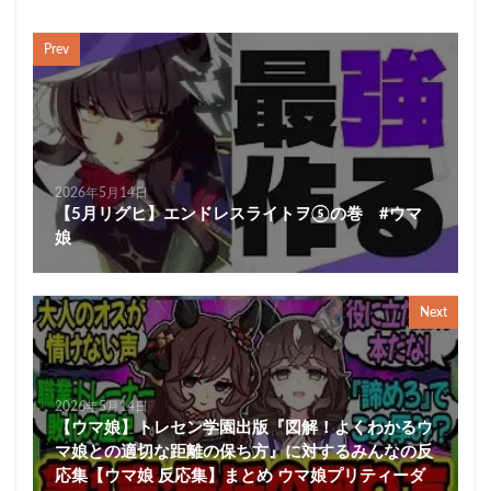
Prev
2026年5月14日
【5月リグヒ】エンドレスライトヲ⑤の巻 #ウマ
娘
Next
2026年5月14日
【ウマ娘】トレセン学園出版『図解！よくわかるウ
マ娘との適切な距離の保ち方』に対するみんなの反
応集【ウマ娘 反応集】まとめ ウマ娘プリティーダ