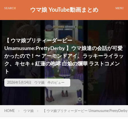
ウマ娘 YouTube動画まとめ
【 ウマ娘プリティーダービー
Umamusume:PrettyDerby 】ウマ娘達の会話が可愛
かったので！〜 アーモンドアイ、ラッキーライラッ
ク、キセキ + 紅蓮の咆哮 白焔の爛華 ラストコメン
ト
2026年5月14日
ウマ娘
件のビュー
HOME
ウマ娘
【 ウマ娘プリティーダービー Umamusume:Pret