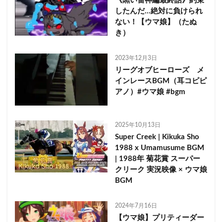
《黒い雷神編最終話》約束
したんだ…絶対に負けられ
ない！【ウマ娘】（たぬ
き）
2023年12月3日
リーグオブヒーローズ メ
インレースBGM（耳コピピ
アノ）#ウマ娘 #bgm
2025年10月13日
Super Creek | Kikuka Sho
1988 x Umamusume BGM
| 1988年 菊花賞 スーパー
クリーク 実況映像 × ウマ娘
BGM
2024年7月16日
【ウマ娘】プリティーダー