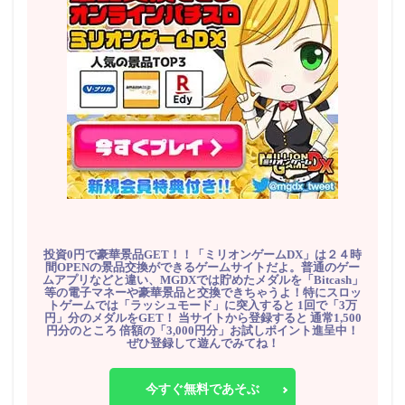
投資0円で豪華景品GET！！「ミリオンゲームDX」は２４時
間OPENの景品交換ができるゲームサイトだよ。普通のゲー
ムアプリなどと違い、MGDXでは貯めたメダルを「Bitcash」
等の電子マネーや豪華景品と交換できちゃうよ！特にスロッ
トゲームでは「ラッシュモード」に突入すると 1回で「3万
円」分のメダルをGET！ 当サイトから登録すると 通常1,500
円分のところ 倍額の「3,000円分」お試しポイント進呈中！
ぜひ登録して遊んでみてね！
今すぐ無料であそぶ