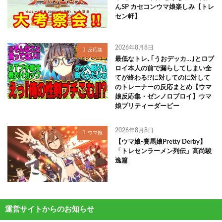
んSP カセコンウマ娘楽しみ【トレ
セン軒】
2026年8月8日
反応集
最低なトレ､｢うおデッカ…｣とロブ
ロイ本人の前で漏らしてしまい全
てが終わる!?に対してのに対して
のトレーナーの反応まとめ【ウマ
娘反応集・ゼンノロブロイ】ウマ
娘プリティーダービー
2026年8月8日
ウマ娘
【ウマ娘-賽馬娘Pretty Derby】
「トレセンラーメン列伝」高尚駿
逸篇
運営サイトからのお知らせ