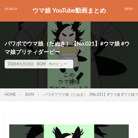
ウマ娘 YouTube動画まとめ
パワポでウマ娘（たぬき）【No.021】#ウマ娘 #ウ
マ娘プリティダービー
2026年5月16日
BGM
件のビュー
HOME
BGM
パワポでウマ娘（たぬき）【No.021】#ウマ娘 #ウマ