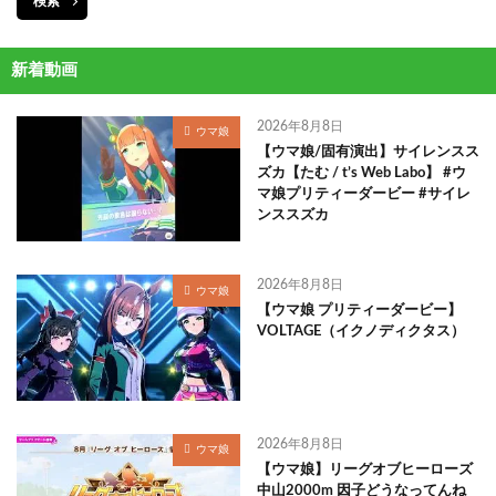
検索
新着動画
2026年8月8日
ウマ娘
【ウマ娘/固有演出】サイレンスス
ズカ【たむ / t’s Web Labo】 #ウ
マ娘プリティーダービー #サイレ
ンススズカ
2026年8月8日
ウマ娘
【ウマ娘 プリティーダービー】
VOLTAGE（イクノディクタス）
2026年8月8日
ウマ娘
【ウマ娘】リーグオブヒーローズ
中山2000m 因子どうなってんね