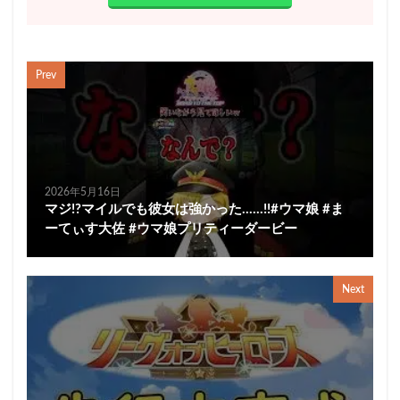
Prev
2026年5月16日
マジ!?マイルでも彼女は強かった……!!#ウマ娘 #ま
ーてぃす大佐 #ウマ娘プリティーダービー
Next