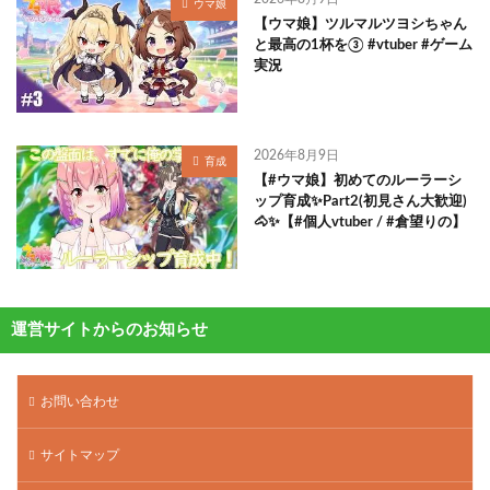
ウマ娘
【ウマ娘】ツルマルツヨシちゃん
と最高の1杯を③ #vtuber #ゲーム
実況
2026年8月9日
育成
【#ウマ娘】初めてのルーラーシ
ップ育成✨Part2(初見さん大歓迎)
🐴✨【#個人vtuber / #倉望りの】
運営サイトからのお知らせ
お問い合わせ
サイトマップ