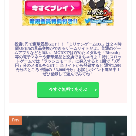
投資0円で豪華景品GET！！「ミリオンゲームDX」は２４時
間OPENの景品交換ができるゲームサイトだよ。普通のゲー
ムアプリなどと違い、MGDXでは貯めたメダルを「Bitcash」
等の電子マネーや豪華景品と交換できちゃうよ！特にスロッ
トゲームでは「ラッシュモード」に突入すると 1回で「3万
円」分のメダルをGET！ 当サイトから登録すると 通常1,500
円分のところ 倍額の「3,000円分」お試しポイント進呈中！
ぜひ登録して遊んでみてね！
今すぐ無料であそぶ
Prev