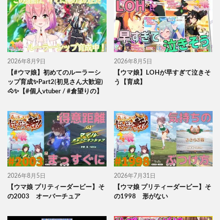
2026年8月9日
2026年8月5日
【#ウマ娘】初めてのルーラーシ
【ウマ娘】LOHが早すぎて泣きそ
ップ育成✨Part2(初見さん大歓迎)
う【育成】
🐴✨【#個人vtuber / #倉望りの】
2026年8月5日
2026年7月31日
【ウマ娘 プリティーダービー】そ
【ウマ娘 プリティーダービー】そ
の2003 オーバーチュア
の1998 形がない