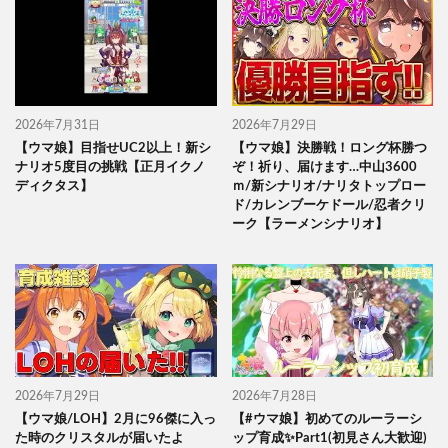
2026年7月31日
2026年7月29日
【ウマ娘】目指せUC2以上！新シ
【ウマ娘】決勝戦！ロング杯勝つ
ナリオ5度目の挑戦【正月イクノ
ぞ！祈り、届けます…中山3600
ディクタス】
ｍ/新シナリオ/ナリタトップロー
ド/カレンブーケドール/忍者クリ
ーク【ラーメンシナリオ】
2026年7月29日
2026年7月28日
【ウマ娘/LOH】2月に96傑に入っ
【#ウマ娘】初めてのルーラーシ
た時のクリスタルが届いたよ
ップ育成✨Part1(初見さん大歓迎)