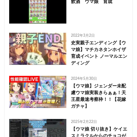
飲酒 ウマ娘 育成
2022年3月2日
史実親子エンディング【ウ
マ娘】マチカネタンホイザ
育成イベント ノーマルエン
ディング
2024年5月30日
【ウマ娘】ジェンダー未配
慮ウマ娘実装きらぁぁ！天
王星最速考察枠！！【花嫁
ガチャ】
2025年2月22日
【ウマ娘 切り抜き】ケイエ
スミラクルからのチョコが