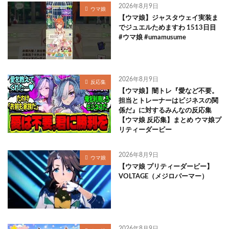
2026年8月9日
ウマ娘
【ウマ娘】ジャスタウェイ実装ま
でジュエルためますわ 1513日目
#ウマ娘 #umamusume
2026年8月9日
反応集
【ウマ娘】闇トレ『愛など不要。
担当とトレーナーはビジネスの関
係だ』に対するみんなの反応集
【ウマ娘 反応集】まとめ ウマ娘プ
リティーダービー
2026年8月9日
ウマ娘
【ウマ娘 プリティーダービー】
VOLTAGE（メジロパーマー）
2026年8月9日