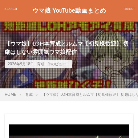
ウマ娘 YouTube動画まとめ
【ウマ娘】LOH本育成とルムマ【初見様歓迎】 切
厳はしない雰囲気ウマ娘配信
2026年5月18日
育成
件のビュー
HOME
育成
【ウマ娘】LOH本育成とルムマ【初見様歓迎】 切厳はし